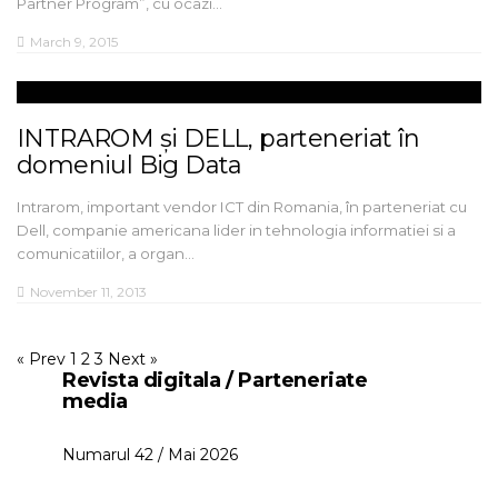
Partner Program”, cu ocazi…
March 9, 2015
INTRAROM și DELL, parteneriat în
domeniul Big Data
Intrarom, important vendor ICT din Romania, în parteneriat cu
Dell, companie americana lider in tehnologia informatiei si a
comunicatiilor, a organ…
November 11, 2013
« Prev
1
2
3
Next »
Revista digitala / Parteneriate
media
Numarul 42 / Mai 2026