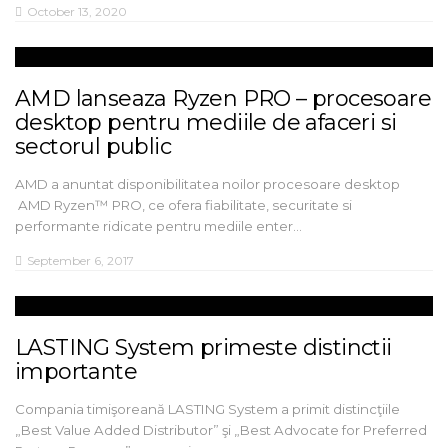
October 13, 2020
AMD lanseaza Ryzen PRO – procesoare
desktop pentru mediile de afaceri si
sectorul public
AMD a anuntat disponibilitatea noilor procesoare desktop
AMD Ryzen™ PRO, ce ofera fiabilitate, securitate si
performante ridicate pentru mediile enter…
September 6, 2017
LASTING System primeste distinctii
importante
Compania timişoreană LASTING System a primit distincţiile
„Best Value Added Distributor” şi „Best Advocate for Preferred