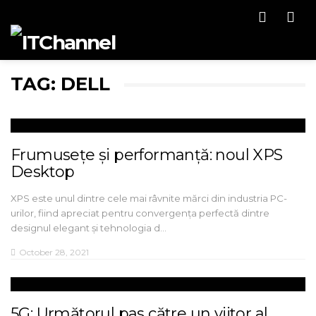
Men
TAG: DELL
Frumusețe și performanță: noul XPS
Desktop
XPS este unul dintre cele mai râvnite mărci din industria PC-
urilor, fiind apreciat pentru convergența perfectă dintre
designul elegant și tehnologia d…
October 28, 2021
5G: Următorul pas către un viitor al