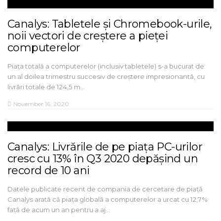
Canalys: Tabletele și Chromebook-urile,
noii vectori de creștere a pieței
computerelor
Piața totală a computerelor (inclusiv tabletele) s-a bucurat de
un al doilea trimestru succesiv de creștere impresionantă, cu
livrări totale de 124,5 m…
November 16, 2020
Canalys: Livrările de pe piața PC-urilor
cresc cu 13% în Q3 2020 depășind un
record de 10 ani
Datele publicate recent de compania de cercetare de piață
Canalys arată că piața globală a computerelor a urcat cu 12,7%
față de acum un an pentru a aj…