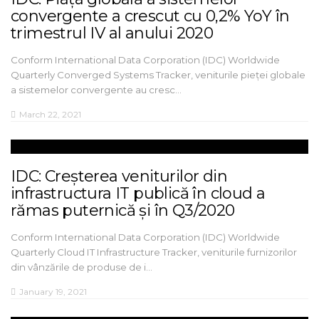
convergente a crescut cu 0,2% YoY în
trimestrul IV al anului 2020
Conform International Data Corporation (IDC) Worldwide
Quarterly Converged Systems Tracker, veniturile pieței globale
a sistemelor convergente au cresc…
March 22, 2021
IDC: Creșterea veniturilor din
infrastructura IT publică în cloud a
rămas puternică și în Q3/2020
Conform International Data Corporation (IDC) Worldwide
Quarterly Cloud IT Infrastructure Tracker, veniturile furnizorilor
din vânzările de produse de i…
January 19, 2021