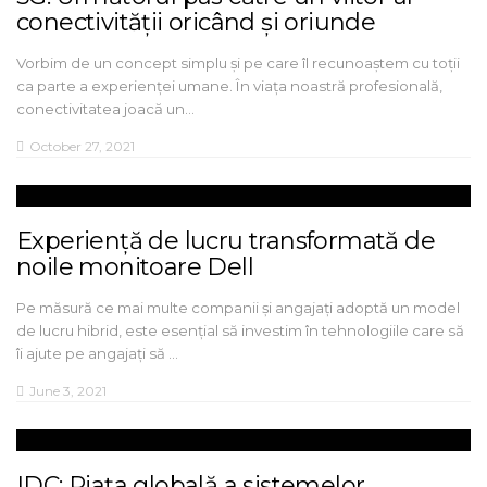
conectivității oricând și oriunde
Vorbim de un concept simplu și pe care îl recunoaștem cu toții
ca parte a experienței umane. În viața noastră profesională,
conectivitatea joacă un…
October 27, 2021
Experiență de lucru transformată de
noile monitoare Dell
Pe măsură ce mai multe companii și angajați adoptă un model
de lucru hibrid, este esențial să investim în tehnologiile care să
îi ajute pe angajați să …
June 3, 2021
IDC: Piața globală a sistemelor