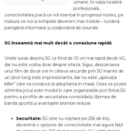
umane. În viața noastră
profesională,
conectivitatea joacă un rol esențial în progresul nostru, pe
măsură ce noi și echipele devenim mai mobile – lucrând,
partajând informație și colaborând de oriunde.
5G înseamnă mai mult decât o conexiune rapidă
Unele surse descriu 5G ca fiind de 10 ori mai rapid decât 4G,
dar nu este vorba doar despre viteză. Sigur, descărcarea
unui film de două ore în câteva secunde prin 5G înainte de
un zbor lung este impresionantă, dar nu este „aplicația
killer” care va conduce la adoptarea în masă. Ceea ce poate
schimba jocul este modul în care organizațiile pot folosi 5G
pentru a profita de securitatea consolidată, lățimea de
bandă sporită și avantajele latenței reduse.
Securitate:
5G vine cu criptare pe 256 de biți,
devenind o opțiune de conectivitate mai sigură față