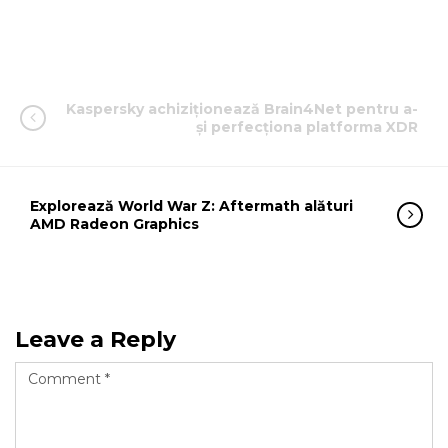
Kaspersky achiziționează Brain4Net pentru a-
și perfecționa platforma XDR
Explorează World War Z: Aftermath alături
AMD Radeon Graphics
Leave a Reply