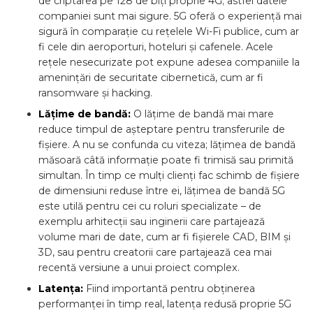
de criptarea pe 128 de biți proprie 4G; astfel datele
companiei sunt mai sigure. 5G oferă o experiență mai
sigură în comparație cu rețelele Wi-Fi publice, cum ar
fi cele din aeroporturi, hoteluri și cafenele. Acele
rețele nesecurizate pot expune adesea companiile la
amenințări de securitate cibernetică, cum ar fi
ransomware și hacking.
Lățime de bandă:
O lățime de bandă mai mare
reduce timpul de așteptare pentru transferurile de
fișiere. A nu se confunda cu viteza; lățimea de bandă
măsoară câtă informație poate fi trimisă sau primită
simultan. În timp ce mulți clienți fac schimb de fișiere
de dimensiuni reduse între ei, lățimea de bandă 5G
este utilă pentru cei cu roluri specializate – de
exemplu arhitecții sau inginerii care partajează
volume mari de date, cum ar fi fișierele CAD, BIM și
3D, sau pentru creatorii care partajează cea mai
recentă versiune a unui proiect complex.
Latența:
Fiind importantă pentru obținerea
performanței în timp real, latența redusă proprie 5G