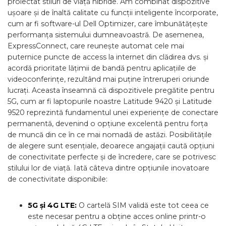
proiectat stiluri de viață hibride. Am combinat dispozitive
ușoare și de înaltă calitate cu funcții inteligente încorporate,
cum ar fi software-ul Dell Optimizer, care îmbunătățește
performanța sistemului dumneavoastră. De asemenea,
ExpressConnect, care reunește automat cele mai
puternice puncte de access la internet din clădirea dvs. și
acordă prioritate lățimii de bandă pentru aplicațiile de
videoconferințe, rezultând mai puține întreruperi oriunde
lucrați. Aceasta înseamnă că dispozitivele pregătite pentru
5G, cum ar fi laptopurile noastre Latitude 9420 și Latitude
9520 reprezintă fundamentul unei experiențe de conectare
permanentă, devenind o opțiune excelentă pentru forța
de muncă din ce în ce mai nomadă de astăzi. Posibilitățile
de alegere sunt esențiale, deoarece angajații caută opțiuni
de conectivitate perfecte și de încredere, care se potrivesc
stilului lor de viață. Iată câteva dintre opțiunile inovatoare
de conectivitate disponibile:
5G și 4G LTE:
O cartelă SIM validă este tot ceea ce
este necesar pentru a obține acces online printr-o