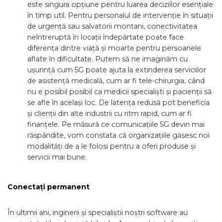
este singura opțiune pentru luarea deciziilor esențiale
în timp util. Pentru personalul de intervenție în situații
de urgență sau salvatorii montani, conectivitatea
neîntreruptă în locații îndepărtate poate face
diferența dintre viață și moarte pentru persoanele
aflate în dificultate. Putem să ne imaginăm cu
ușurință cum 5G poate ajuta la extinderea serviciilor
de asistență medicală, cum ar fi tele-chirurgia, când
nu e posibil posibil ca medicii specialiști și pacienții să
se afle în același loc. De latența redusă pot beneficia
și clienții din alte industrii cu ritm rapid, cum ar fi
finanțele. Pe măsură ce comunicațiile 5G devin mai
răspândite, vom constata că organizațiile găsesc noi
modalități de a le folosi pentru a oferi produse și
servicii mai bune.
Conectați permanent
În ultimii ani, inginerii și specialiștii noștri software au