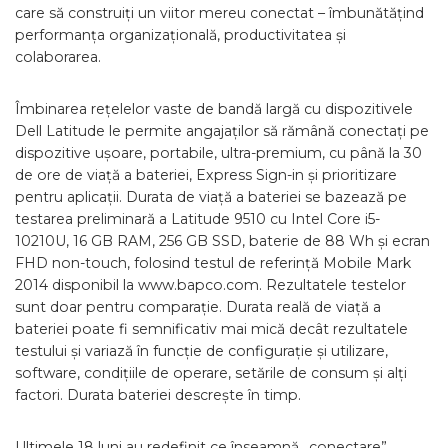
care să construiți un viitor mereu conectat – îmbunătățind
performanța organizațională, productivitatea și
colaborarea.
Îmbinarea rețelelor vaste de bandă largă cu dispozitivele
Dell Latitude le permite angajaților să rămână conectați pe
dispozitive ușoare, portabile, ultra-premium, cu până la 30
de ore de viață a bateriei, Express Sign-in și prioritizare
pentru aplicații. D
urata de viață a bateriei se bazează pe
testarea preliminară a Latitude 9510 cu Intel Core i5-
10210U, 16 GB RAM, 256 GB SSD, baterie de 88 Wh și ecran
FHD non-touch, folosind testul de referință Mobile Mark
2014 disponibil la www.bapco.com. Rezultatele testelor
sunt doar pentru comparație. Durata reală de viață a
bateriei poate fi semnificativ mai mică decât rezultatele
testului și variază în funcție de configurație și utilizare,
software, condițiile de operare, setările de consum și alți
factori. Durata bateriei descrește în timp.
Ultimele 18 luni au redefinit ce înseamnă „conectare”.