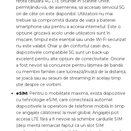
rețea celulară 4G LTE oriunde în Statele Unite,
permițându-vă, de asemenea, să accesați serviciul 5G
ori de câte ori este disponibil. Utilizatorii nu mai
trebuie să compromită durata de viață a bateriei
smartphone-ului pentru a accesa internetul. Este o
opțiune grozavă acolo unde utilizatorii sunt în
mișcare, timpul este esențial sau unde Wi-Fi securizat
nu este valabil. Chiar și din confortul casei dvs.,
dispozitivele compatibile 5G sunt un back-up
excelent pentru alte opțiuni de conectivitate. Oricine
a fost nevoit să concureze pentru lățimea de bandă
cu membrii familiei care lucrează/învăță de la distanță,
se joacă sau au sesiuni de streaming în același timp
știe despre ce vorbim.
eSIM:
Pentru o mobilitate maximă, există dispozitive
cu tehnologie eSIM, care conectează automat
dispozitivele la operatorii de telefonie mobilă în timp
ce angajații călătoresc la nivel global. Angajații pot
accesa LTE fără a fi nevoie să schimbe cardurile SIM
(deși merită remarcat faptul că un slot SIM