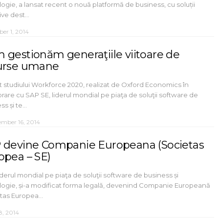
ogie, a lansat recent o nouă platformă de business, cu soluții
ive dest…
ber 1, 2014
 gestionăm generaţiile viitoare de
urse umane
it studiului Workforce 2020, realizat de Oxford Economics în
rare cu SAP SE, liderul mondial pe piaţa de soluţii software de
ss și te…
ember 16, 2014
 devine Companie Europeana (Societas
opea – SE)
iderul mondial pe piaţa de soluţii software de business și
logie, și-a modificat forma legală, devenind Companie Europeană
etas Europea…
8, 2014