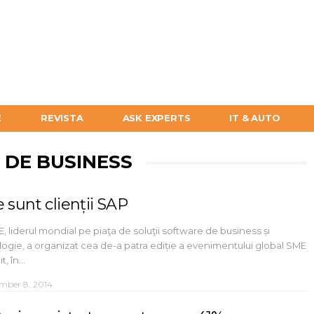
E
REVISTA
ASK EXPERTS
IT & AUTO
 DE BUSINESS
 sunt clienții SAP
, liderul mondial pe piaţa de soluţii software de business și
ogie, a organizat cea de-a patra ediție a evenimentului global SME
t, în…
mber 8, 2014