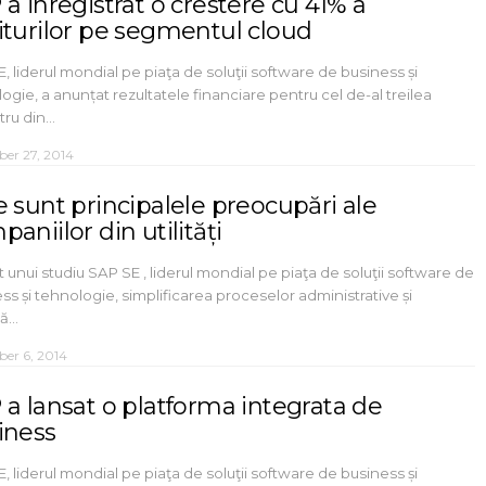
a inregistrat o crestere cu 41% a
iturilor pe segmentul cloud
, liderul mondial pe piaţa de soluţii software de business și
ogie, a anunțat rezultatele financiare pentru cel de-al treilea
tru din…
ber 27, 2014
e sunt principalele preocupări ale
aniilor din utilități
it unui studiu SAP SE , liderul mondial pe piaţa de soluţii software de
ss și tehnologie, simplificarea proceselor administrative și
nă…
ber 6, 2014
 a lansat o platforma integrata de
iness
, liderul mondial pe piaţa de soluţii software de business și