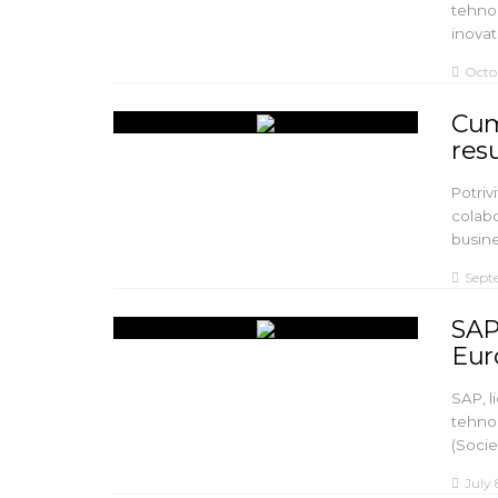
tehnol
inovat
Octo
Cum
res
Potriv
colabo
busine
Sept
SAP
Eur
SAP, l
tehno
(Soci
July 