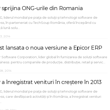
 sprijina ONG-urile din Romania
, liderul mondial pe piaţa de soluţii și tehnologii software de
ss, în parteneriat cu TechSoup România, oferă începând cu
ă lună solu…
 3, 2014
ost lansata o noua versiune a Epicor ERP
 Software Corporation, lider global în furnizarea de soluții software
iness pentru companiile de producție, distribuție, retail şi servic…
28, 2014
a înregistrat venituri în creștere în 2013
, liderul mondial pe piaţa de soluţii și tehnologii software de
ss, care desfășoară activități și în România, a înregistrat venituri
…