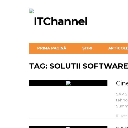
PRIMA PAGINĂ
ȘTIRI
ARTICOL
TAG: SOLUTII SOFTWARE
Cine
SAP SE
tehnol
Summi
Dece