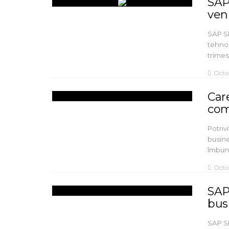
SAP 
ven
SAP SE
tehnol
trimes
Octo
Car
comp
Potriv
busine
îmbu
Octo
SAP
bus
SAP SE