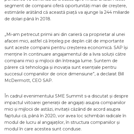
segment de companii oferă oportunități mari de creștere,
estimările arătând că această piață va ajunge la 244 miliarde
de dolari până în 2018.
„Mi-am petrecut primii ani din carieră ca proprietar al unei
afaceri mici, astfel că înțeleg pe deplin cât de importante
sunt aceste companii pentru creșterea economică. SAP își
menține în continuare angajamentul de a livra soluții către
companii mici și mijlocii din întreaga lume. Suntem de
părere că tehnologia și inovația sunt esențiale pentru
succesul companiilor de orice dimensiune”, a declarat Bill
McDermott, CEO SAP.
În cadrul evenimentului SME Summit s-a discutat și despre
impactul viitoarei generații de angajați asupra companiilor
mici și mijlocii de astăzi, invitații căzând de acord asupra
faptului că, până în 2020, vor avea loc schimbări radicale în
modul de lucru al angajaților, în structura companiilor și
modul în care acestea sunt conduse.