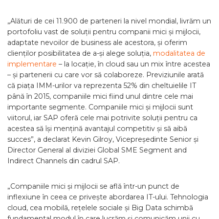
„Alături de cei 11.900 de parteneri la nivel mondial, livrăm un
portofoliu vast de soluții pentru companii mici și mijlocii,
adaptate nevoilor de business ale acestora, și oferim
clienților posibilitatea de a-și alege soluția,
modalitatea de
implementare
– la locație, în cloud sau un mix între acestea
– și partenerii cu care vor să colaboreze. Previziunile arată
că piața IMM-urilor va reprezenta 52% din cheltuielile IT
până în 2015, companiile mici fiind unul dintre cele mai
importante segmente. Companiile mici și mijlocii sunt
viitorul, iar SAP oferă cele mai potrivite soluții pentru ca
acestea să își mențină avantajul competitiv și să aibă
succes”, a declarat Kevin Gilroy, Vicepreședinte Senior și
Director General al diviziei Global SME Segment and
Indirect Channels din cadrul SAP.
„Companiile mici și mijlocii se află într-un punct de
inflexiune în ceea ce privește abordarea IT-ului. Tehnologia
cloud, cea mobilă, rețelele sociale și Big Data schimbă
fundamental modul în care lucrăm și comunicăm unii cu