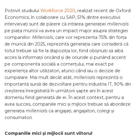
Potrivit studiului
Workforce 2020
, realizat recent de Oxford
Economics, în colaborare cu SAP, 51% dintre executivii
intervievați sunt de părere că intrarea generației
millenials
pe piața muncii va avea un impact major asupra strategiei
companiilor.
Millenials
, care vor reprezenta 75% din forța
de muncă din 2025, reprezintă generația care consideră că
totul trebuie să fie la dispoziția lor, fiind obișnuiți să aibă
acces la informații oricând și de oriunde și punând accent
pe componenta socială a comerțului, mai exact pe
experiența altor utilizatori, atunci când iau o decizie de
cumpărare. Mai mult decât atât,
millenials
reprezintă o
importantă sursă de dezvoltare pentru industria IT, 90% din
creșterea înregistrată în următorii șapte ani în acest
domeniu fiind generată de ei. În acest context, pentru a
avea succes, companiile mici și mijlocii trebuie să abordeze
generația
millenials
ca angajați, angajatori, colegi și
consumatori.
Companiile mici și mijlocii sunt viitorul