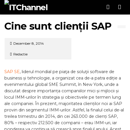
Men
Cine sunt clienții SAP
December 8, 2014
Redactie
SAP SE
, liderul mondial pe piaţa de soluţii software de
business și tehnologie, a organizat cea de-a patra ediție a
evenimentului global SME Summit, în New York, unde a
discutat despre importanța companiilor mici și mijlocii și
locul IMM-urilor în strategia și obiectivele pe termen lung
ale companiei. În prezent, majoritatea clienților noi ai SAP
provin din segmentul IMM-urilor. Astfel, la finalul celui de-al
treilea trimestru din 2014, din cei 263.000 de clienți SAP,
80% – respectiv 212.500 de companii – erau IMM-uri, iar
ponderea va continua să crească spre finalul anului. Acest