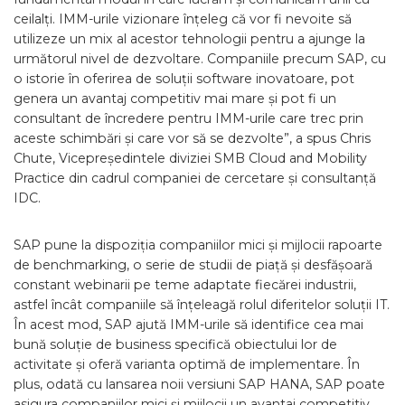
ceilalți. IMM-urile vizionare înțeleg că vor fi nevoite să
utilizeze un mix al acestor tehnologii pentru a ajunge la
următorul nivel de dezvoltare. Companiile precum SAP, cu
o istorie în oferirea de soluții software inovatoare, pot
genera un avantaj competitiv mai mare și pot fi un
consultant de încredere pentru IMM-urile care trec prin
aceste schimbări și care vor să se dezvolte”, a spus Chris
Chute, Vicepreședintele diviziei SMB Cloud and Mobility
Practice din cadrul companiei de cercetare și consultanță
IDC.
SAP pune la dispoziția companiilor mici și mijlocii rapoarte
de benchmarking, o serie de studii de piață și desfășoară
constant webinarii pe teme adaptate fiecărei industrii,
astfel încât companiile să înțeleagă rolul diferitelor soluții IT.
În acest mod, SAP ajută IMM-urile să identifice cea mai
bună soluție de business specifică obiectului lor de
activitate și oferă varianta optimă de implementare. În
plus, odată cu lansarea noii versiuni SAP HANA, SAP poate
asigura companiilor mici și mijlocii un avantaj competitiv