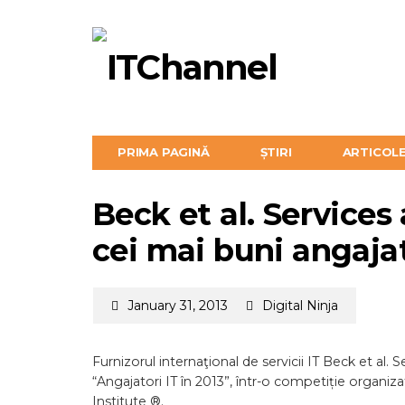
PRIMA PAGINĂ
ȘTIRI
ARTICOL
Beck et al. Services
cei mai buni angajat
January 31, 2013
Digital Ninja
Furnizorul internaţional de servicii IT Beck et al. S
“Angajatori IT în 2013”, într-o competiție organiz
Institute ®.