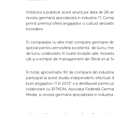
Institutul a publicat acest anunţ pe data de 28 i
revista germană specializată in industria IT, Comp
primit premiul oferă angajaţilor o cultură deosebit
încredere.
În comparație cu alte mari companii germane din 
special pentru atmosfera excelentă de lucru, med
de lucru colaborativ în toate locațiile sale. Aceast
cât şi a echipei de management din Beck et al. Se
În total, aproximativ 90 de companii din industria I
participat la acest studiu independent, efectuat 
buni angajatori IT în 2013” s-a desfășurat pentru 
colaborare cu BITKOM, Asociația Federală Germană
Media și revista germană specializată in industr