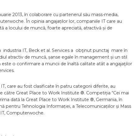
anuarie 2013, în colaborare cu partenerul său mass-media,
uterwoche. În opinia angajaților lor, companiile IT care au
ă a locului de muncă, foarte apreciată, atractivă și de
industria IT, Beck et al. Services a obţinut punctaj mare în
iul atractiv de muncă, șanse egale în management și un stil
a este o confirmare a muncii de înaltă calitate atât a angajaţilor
rvices.
T, care au fost clasificate în patru categorii diferite, au
de către Great Place to Work Institute ®. Competiția “Cei mai
prima dată la Great Place to Work Institute ®, Germania, în
 pentru Tehnologia Informației, a Telecomunicațiilor și Mass
ia IT, Computerwoche.