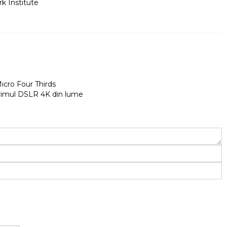
k Institute
cro Four Thirds
rimul DSLR 4K din lume