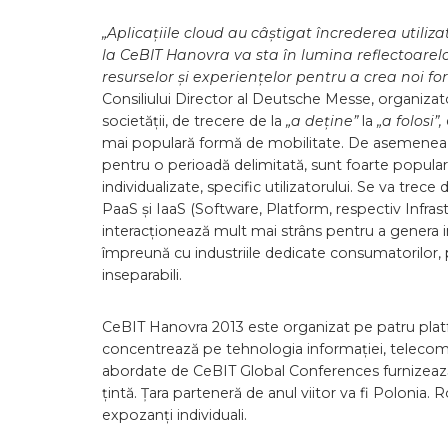
„Aplicațiile cloud au câștigat încrederea utiliza
la CeBIT Hanovra va sta în lumina reflectoarelo
resurselor și experiențelor pentru a crea noi f
Consiliului Director al Deutsche Messe, organiza
societății, de trecere de la
„a deține”
la
„a folosi”,
mai populară formă de mobilitate. De asemenea, p
pentru o perioadă delimitată, sunt foarte populare.
individualizate, specific utilizatorului. Se va trec
PaaS și IaaS (Software, Platform, respectiv Infrastr
interacționează mult mai strâns pentru a genera in
împreună cu industriile dedicate consumatorilor, 
inseparabili.
CeBIT Hanovra 2013 este organizat pe patru platfo
concentrează pe tehnologia informației, telecomun
abordate de CeBIT Global Conferences furnizează o
țintă. Țara parteneră de anul viitor va fi Polonia.
expozanți individuali.