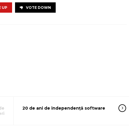
 UP
VOTE DOWN
de
20 de ani de independență software
ri