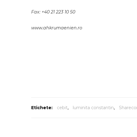
Fax: +40 21 223 10 50
www.ahkrumaenien.ro
Etichete:
cebit
,
luminita constantin
,
Sharec