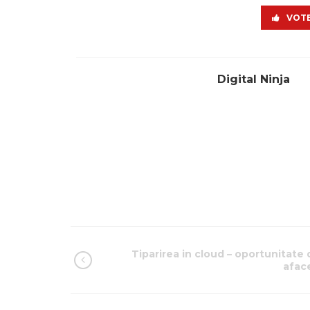
VOTE
Digital Ninja
Tiparirea in cloud – oportunitate 
aface