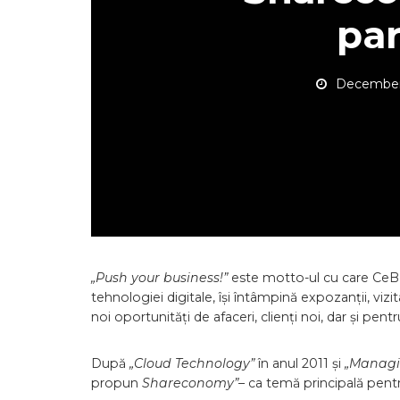
pa
December 
„Push your business!”
este motto-ul cu care CeBI
tehnologiei digitale, își întâmpină expozanții, vizita
noi oportunități de afaceri, clienți noi, dar și pe
După
„Cloud Technology”
în anul 2011 și
„Managi
propun
Shareconomy”
– ca temă principală pentr