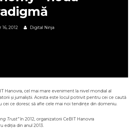
radigmă
16, 2012
Digital Ninja
T Hanovra, cel mai mare eveniment la nivel mondial al
torii și jurnaliștii. Acesta este locul potrivit pentru cei ce caută
ntru cei ce doresc să afle cele mai noi tendințe din domeniu.
ng Trust”
în 2012, organizatorii CeBIT Hanovra
u ediția din anul 2013.