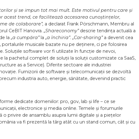
torilor și se impun tot mai mult. Este motivul pentru care și
r acest trend, ce facilitează accesarea cunoștințelor,
orme de colaborare”,
a declarat Frank Pörschmann, Membru al
torul CeBIT Hanovra.
„Shareconomy”
descrie tendința actuală a
de la
„a cumpăra”
la
„a închiria”
.
„Car-sharing”
a devenit cea
ortalurile musicale bazate nu pe deținere, ci pe folosirea
 Soluțiile software vor fi utilizate în funcție de nevoi,
e de la pachetul complet de soluții la soluții customizate ca SaaS,
ucture as a Service). Diferite sectoare ale industriei
ovație. Furnizorii de software și telecomunicații se dezvoltă
precum industria auto, energie, sănătate, devenind practic
rme dedicate domeniilor: pro, gov, lab și life – ce se
icații, electronice și media online. Temele și forumurile
 privire de ansamblu asupra lumii digitale și a piețelor
 România va fi prezentă la târg atât cu un stand comun, cât și cu