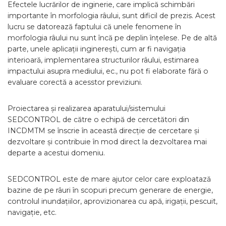
Efectele lucrărilor de inginerie, care implică schimbări
importante în morfologia râului, sunt dificil de prezis. Acest
lucru se datorează faptului că unele fenomene în
morfologia râului nu sunt încă pe deplin înțelese. Pe de altă
parte, unele aplicații inginerești, cum ar fi navigația
interioară, implementarea structurilor râului, estimarea
impactului asupra mediului, ec., nu pot fi elaborate fără o
evaluare corectă a acesstor previziuni.
Proiectarea și realizarea aparatului/sistemului
SEDCONTROL de către o echipă de cercetători din
INCDMTM se înscrie în această direcție de cercetare și
dezvoltare și contribuie în mod direct la dezvoltarea mai
departe a acestui domeniu.
SEDCONTROL este de mare ajutor celor care exploatază
bazine de pe râuri în scopuri precum generare de energie,
controlul inundațiilor, aprovizionarea cu apă, irigații, pescuit,
navigație, etc.