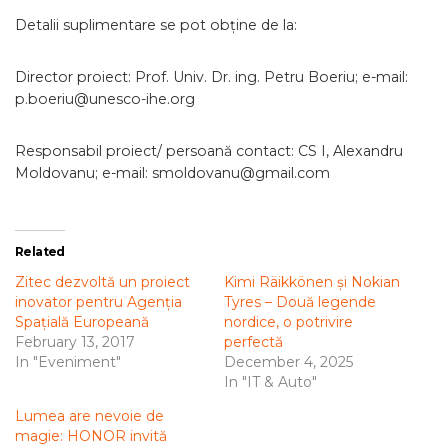
Detalii suplimentare se pot obține de la:
Director proiect: Prof. Univ. Dr. ing. Petru Boeriu; e-mail:
p.boeriu@unesco-ihe.org
Responsabil proiect/ persoană contact: CS I, Alexandru
Moldovanu; e-mail: smoldovanu@gmail.com
Related
Zitec dezvoltă un proiect
Kimi Räikkönen și Nokian
inovator pentru Agenția
Tyres – Două legende
Spațială Europeană
nordice, o potrivire
February 13, 2017
perfectă
In "Eveniment"
December 4, 2025
In "IT & Auto"
Lumea are nevoie de
magie: HONOR invită