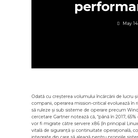
performa
May 14
Odată cu creșterea volumului încărcării de lucru și, 
companii, operarea mission-critical evoluează în rit
să ruleze și sub sisteme de operare precum Wind
cercetare Gartner notează că, “până în 2017, 65% d
vor fi migrate către servere x86 (în principal Linu
vitală de siguranță și continuitate operațională, c
integrate din care să aleagă pentru propriile siste