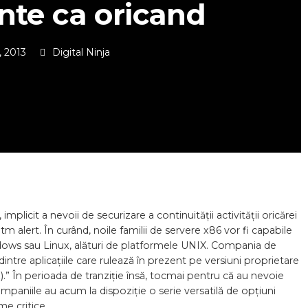
nte ca oricand
, 2013
Digital Ninja
implicit a nevoii de securizare a continuității activității oricărei
m alert. În curând, noile familii de servere x86 vor fi capabile
ows sau Linux, alături de platformele UNIX. Compania de
intre aplicațiile care rulează în prezent pe versiuni proprietare
x).” În perioada de tranziție însă, tocmai pentru că au nevoie
ompaniile au acum la dispoziție o serie versatilă de opțiuni
me critice.