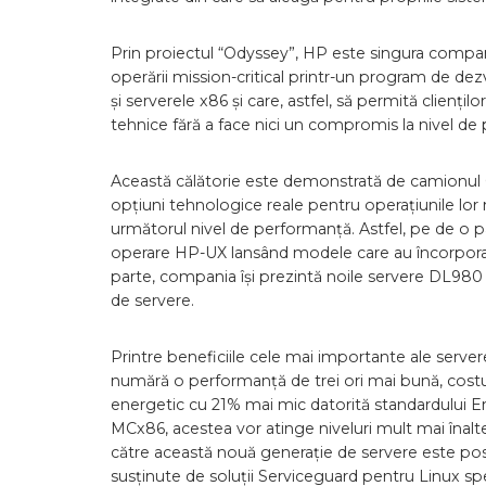
Prin proiectul “Odyssey”, HP este singura compani
operării mission-critical printr-un program de dez
și serverele x86 și care, astfel, să permită clienți
tehnice fără a face nici un compromis la nivel de 
Această călătorie este demonstrată de camionul Od
opțiuni tehnologice reale pentru operațiunile lor mi
următorul nivel de performanță. Astfel, pe de o pa
operare HP-UX lansând modele care au încorporate
parte, compania își prezintă noile servere DL980
de servere.
Printre beneficiile cele mai importante ale ser
numără o performanță de trei ori mai bună, costu
energetic cu 21% mai mic datorită standardului En
MCx86, acestea vor atinge niveluri mult mai înalte d
către această nouă generație de servere este posi
susținute de soluții Serviceguard pentru Linux sp