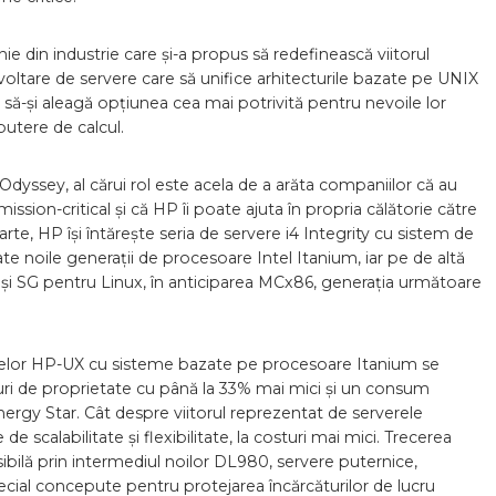
e din industrie care și-a propus să redefinească viitorul
voltare de servere care să unifice arhitecturile bazate pe UNIX
lor să-și aleagă opțiunea cea mai potrivită pentru nevoile lor
putere de calcul.
yssey, al cărui rol este acela de a arăta companiilor că au
ssion-critical și că HP îi poate ajuta în propria călătorie către
rte, HP își întărește seria de servere i4 Integrity cu sistem de
 noile generații de procesoare Intel Itanium, iar pe de altă
 și SG pentru Linux, în anticiparea MCx86, generația următoare
verelor HP-UX cu sisteme bazate pe procesoare Itanium se
ri de proprietate cu până la 33% mai mici și un consum
ergy Star. Cât despre viitorul reprezentat de serverele
e scalabilitate și flexibilitate, la costuri mai mici. Trecerea
bilă prin intermediul noilor DL980, servere puternice,
ecial concepute pentru protejarea încărcăturilor de lucru