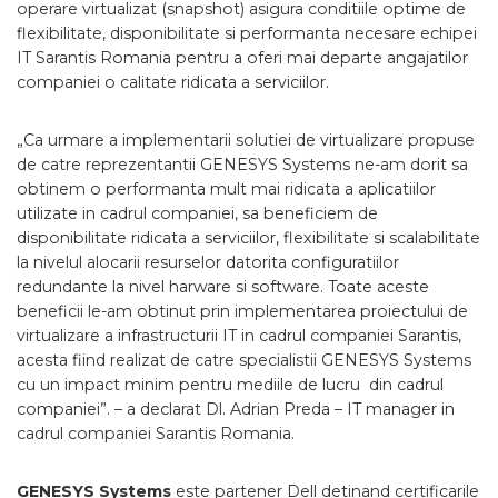
operare virtualizat (snapshot) asigura conditiile optime de
flexibilitate, disponibilitate si performanta necesare echipei
IT Sarantis Romania pentru a oferi mai departe angajatilor
companiei o calitate ridicata a serviciilor.
„Ca urmare a implementarii solutiei de virtualizare propuse
de catre reprezentantii GENESYS Systems ne-am dorit sa
obtinem o performanta mult mai ridicata a aplicatiilor
utilizate in cadrul companiei, sa beneficiem de
disponibilitate ridicata a serviciilor, flexibilitate si scalabilitate
la nivelul alocarii resurselor datorita configuratiilor
redundante la nivel harware si software. Toate aceste
beneficii le-am obtinut prin implementarea proiectului de
virtualizare a infrastructurii IT in cadrul companiei Sarantis,
acesta fiind realizat de catre specialistii GENESYS Systems
cu un impact minim pentru mediile de lucru din cadrul
companiei”. – a declarat Dl. Adrian Preda – IT manager in
cadrul companiei Sarantis Romania.
GENESYS Systems
este partener Dell detinand certificarile