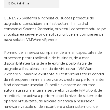
Digital Ninja
GENESYS Systems a incheiat cu succes proiectul de
upgrade si consolidare a infrastructurii IT in cadrul
companiei Sarantis Romania, proiectul concentrandu-se pe
virtualizarea serverelor de aplicatii critice ale companiei pe
baza solutiei VMWare vSphere.
Pornind de la nevoia companiei de a mari capacitatea de
procesare pentru aplicatiile de business, de a mari
disponibilitatea lor si de a le extinde posibilitatile de
upgrade a fost aleasa solutia de virtualizare VMWare
vSphere 5. Masinile existente au fost virtualizate in conditii
de intrerupere minima a serviciilor, cresterea performantei
fiind observata imediat. Functiile avansate de mutare
automata sau manuala a serverelor virtuale (vMotion), de
monitorizare activa a performantei la nivel de sisteme de
operare virtualizate, de alocare dinamica a resurselor
hardware virtuale si de instantiere a starii sistemului de