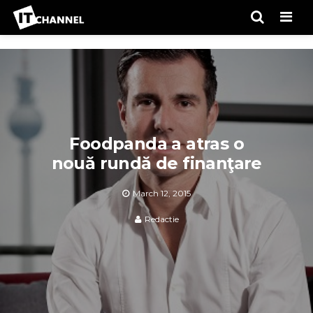
Men
Foodpanda a atras o
nouă rundă de finanţare
March 12, 2015
Redactie