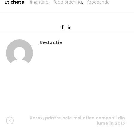
Etichete:
finantare
,
food ordering
,
foodpanda
Redactie
Xerox, printre cele mai etice companii din
lume în 2015