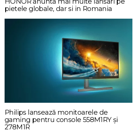
HONOR anunta mai multe lansari pe
pietele globale, dar si in Romania
Philips lansează monitoarele de
gaming pentru console 558M1RY și
278M1R