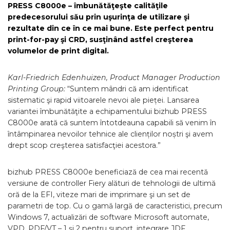
PRESS C8000e – îmbunătăţeşte calităţile
predecesorului său prin uşurinţa de utilizare şi
rezultate din ce în ce mai bune. Este perfect pentru
print-for-pay şi CRD, susţinând astfel creşterea
volumelor de print digital.
Karl-Friedrich Edenhuizen, Product Manager Production
Printing Group:
“Suntem mândri că am identificat
sistematic şi rapid viitoarele nevoi ale pieței. Lansarea
variantei îmbunătăţite a echipamentului bizhub PRESS
C8000e arată că suntem întotdeauna capabili să venim în
întâmpinarea nevoilor tehnice ale clienților noștri şi avem
drept scop creşterea satisfacţiei acestora.”
bizhub PRESS C8000e beneficiază de cea mai recentă
versiune de controller Fiery alături de tehnologii de ultimă
oră de la EFI, viteze mari de imprimare şi un set de
parametri de top. Cu o gamă largă de caracteristici, precum
Windows 7, actualizări de software Microsoft automate,
VPD, PDF/VT – 1 şi 2 pentru suport, integrare JDF