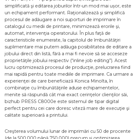
simplificată şi editarea joburilor într-un mod mai ușor, este
un echipament performant. Raţionalizează şi simplifică
procesul de adăugare a noi suporturi de imprimare în
catalogul cu medii de printare, minimizează erorile şi,
automat, intervenţia operatorului. În plus faţă de
caracteristicile enumerate, la capitolul de îmbunătăţiri
suplimentare mai putem adăuga posibilitatea de editare a
jobului direct din listă, fără a mai fi nevoie să se acceseze
proprietăţile jobului respectiv (“inline job editing”). Acest
lucru optimizează procesul de producţie, prelucrarea fiind
mai rapidă pentru toate mediile de imprimare. Ca urmare a
experienţei de care beneficiază Konica Minolta, în
combinaţie cu îmbunătăţirile aduse echipamentelor,
menite să răspundă cât mai exact cerinţelor clienţilor săi,
bizhub PRESS C8000e este sistemul de tipar digital
perfect pentru cei care doresc viteză mare de execuţie şi
calitate superioară a printului.
Creşterea volumului lunar de imprimări cu 50 de procente
(de la 500,000 până 750,000) precum şi optimizarea