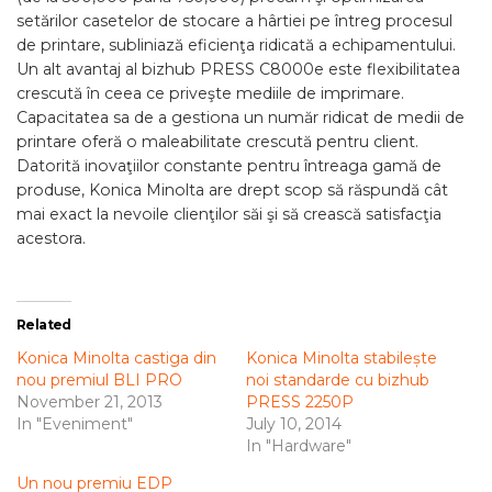
setărilor casetelor de stocare a hârtiei pe întreg procesul
de printare, subliniază eficienţa ridicată a echipamentului.
Un alt avantaj al bizhub PRESS C8000e este flexibilitatea
crescută în ceea ce priveşte mediile de imprimare.
Capacitatea sa de a gestiona un număr ridicat de medii de
printare oferă o maleabilitate crescută pentru client.
Datorită inovaţiilor constante pentru întreaga gamă de
produse, Konica Minolta are drept scop să răspundă cât
mai exact la nevoile clienţilor săi şi să crească satisfacţia
acestora.
Related
Konica Minolta castiga din
Konica Minolta stabilește
nou premiul BLI PRO
noi standarde cu bizhub
November 21, 2013
PRESS 2250P
In "Eveniment"
July 10, 2014
In "Hardware"
Un nou premiu EDP