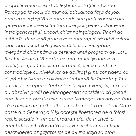
propriile valori şi îşi stabileşte priorităţile întocmai.
Percepţia la locul de muncă, atitudinea faţă de job,
precum şi aşteptările materiale sau profesionale sunt
generate de diverşi factori, care pot genera diferenţe
între generaţii şi, uneori, chiar neînţelegeri. Tinerii de
astăzi îşi doresc să promoveze mai rapid, să aibă salarii
mai mari decât cele justificabile unui începător,
mergând chiar până la cererea unui program de lucru
flexibil. Pe de altă parte, cei mai mulţi îşi doresc o
evoluţie rapidă pe scara ierarhică, ceea ce intră în
contradicţie cu nivelul lor de abilităţi şi nu consideră că
după absolvirea facultăţii ar trebui să fie încadraţi într-
un rol de începator (entry-level). Spre exemplu, cei care
au absolvit profil de Management consideră că postul
care li se potriveşte este cel de Manager, neconsiderând
că e nevoie de multe alte aspecte pentru acest rol. Mare
parte din Generaţia Y îşi doreşte libertatea de a folosi
reţele sociale în timpul programului de muncă, o
varietate a job-ului dată de diversitatea proiectelor,
deschiderea angajatorilor de a-i încuraja să aibă