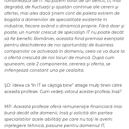
românească de IT. Nu putem vorbi de un deficit, ci, mai
degrabă, de fluctuaţii şi ajustări continue ale cererii şi
ofertei, mai ales dacă ţinem cont de paleta extrem de
bogată a domeniilor de specialitate existente în
industrie, fiecare având o dinamică proprie. Fără doar şi
poate, un număr crescut de specialişti IT nu poate decât
să fie benefic României, aceasta fiind premisa esenţială
pentru deschiderea de noi oportunităţi de business
companiilor ce activează în domeniu, ceea ce va duce la
o ofertă crescută de noi locuri de muncă. După cum
spuneam, cele 2 componente, cererea şi oferta, se
inflenţează constant una pe cealaltă.
ŞD: Ideea că “în IT se câştigă bine” atrage mulţi tineri către
această profesie. Cum vedeţi viitorul acestei profesii, însă?
MP:
Această profesie oferă remuneraţie financiară mai
bună decât alte domenii, însă şi solicită din partea
specialistilor acele abilităţi pe care nu toţi le avem:
inţelegere tehnică, pasiune pentru domeniul IT,