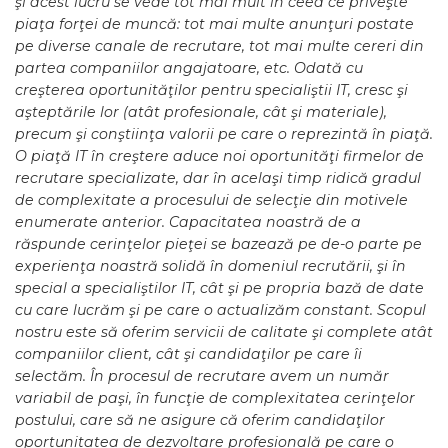
şi acest lucru se vede tot mai mult în ceea ce priveşte
piaţa forţei de muncă: tot mai multe anunţuri postate
pe diverse canale de recrutare, tot mai multe cereri din
partea companiilor angajatoare, etc. Odată cu
creşterea oportunităţilor pentru specialiştii IT, cresc şi
aşteptările lor (atât profesionale, cât şi materiale),
precum şi conştiinţa valorii pe care o reprezintă în piaţă.
O piaţă IT în creştere aduce noi oportunităţi firmelor de
recrutare specializate, dar în acelaşi timp ridică gradul
de complexitate a procesului de selecţie din motivele
enumerate anterior. Capacitatea noastră de a
răspunde cerinţelor pieţei se bazează pe de-o parte pe
experienţa noastră solidă în domeniul recrutării, şi în
special a specialiştilor IT, cât şi pe propria bază de date
cu care lucrăm şi pe care o actualizăm constant. Scopul
nostru este să oferim servicii de calitate şi complete atât
companiilor client, cât şi candidaţilor pe care îi
selectăm. În procesul de recrutare avem un număr
variabil de paşi, în funcţie de complexitatea cerinţelor
postului, care să ne asigure că oferim candidaţilor
oportunitatea de dezvoltare profesională pe care o