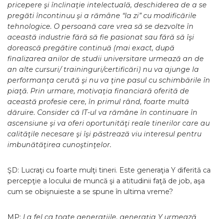
pricepere şi înclinaţie intelectuală, deschiderea de a se
pregăti încontinuu şi a rămâne “la zi” cu modificările
tehnologice. O persoană care vrea să se dezvolte în
această industrie fără să fie pasionat sau fără să îşi
dorească pregătire continuă (mai exact, după
finalizarea anilor de studii universitare urmează an de
an alte cursuri/ traininguri/certificări) nu va ajunge la
performanţa cerută şi nu va ţine pasul cu schimbările în
piaţă. Prin urmare, motivaţia financiară oferită de
această profesie cere, în primul rând, foarte multă
dăruire. Consider că IT-ul va rămâne în continuare în
ascensiune şi va oferi oportunităţi reale tinerilor care au
calităţile necesare şi îşi păstrează viu interesul pentru
imbunătăţirea cunoştinţelor.
ŞD: Lucraţi cu foarte mulţi tineri. Este generaţia Y diferită ca
percepţie a locului de muncă şi a atitudinii faţă de job, aşa
cum se obişnuieste a se spune în ultima vreme?
MP:
La fel ca toate generaţiile, generaţia Y urmează