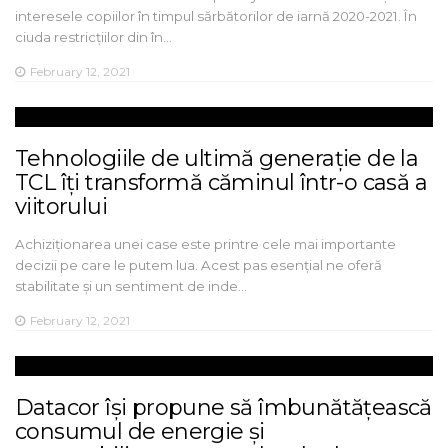
interesele copiilor în timpul sărbătorilor de iarnă 2020-2021. În
ciuda restricțiilor din în…
February 12, 2021
Tehnologiile de ultimă generație de la
TCL îți transformă căminul într-o casă a
viitorului
Achiziționarea unei case este printre cele mai importante
decizii pe care le putem lua. Acest pas esențial ne oferă
stabilitate și un sentiment de inde…
February 12, 2021
Datacor își propune să îmbunătățească
consumul de energie și