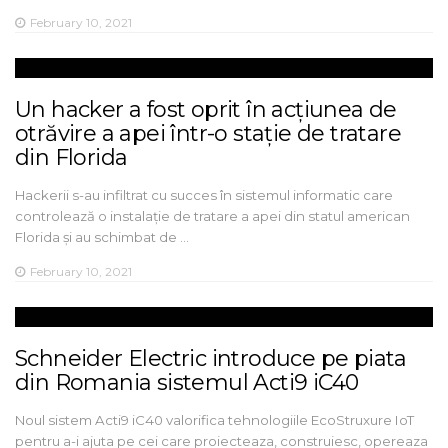
February 10, 2021
Un hacker a fost oprit în acțiunea de
otrăvire a apei într-o stație de tratare
din Florida
Hackerii s-au infiltrat cu succes în sistemul informatic care
controlează o instalație de tratare a apei din statul american
Florida și au schimbat de …
February 10, 2021
Schneider Electric introduce pe piata
din Romania sistemul Acti9 iC40
Noul sistem Acti9 iC40 valorifica tehnologiile EcoStruxure IoT
pentru a-i ajuta pe cei care proiecteaza, construiesc, opereaza