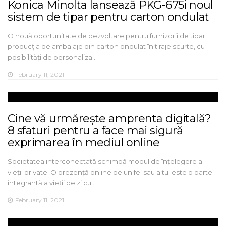
Konica Minolta lansează PKG-675i noul
sistem de tipar pentru carton ondulat
O nouă oportunitate de dezvoltare pentru furnizorii de tipar:
producția de ambalaje din carton ondulat în tiraje scurte, cu
posibilități de personaliza…
February 11, 2021
Cine vă urmărește amprenta digitală?
8 sfaturi pentru a face mai sigură
exprimarea în mediul online
Societatea interconectată schimbă modul de înțelegere a
vieții private. O prezență online de un fel sau altul este o parte
integrantă a vieții de zi cu…
February 11, 2021