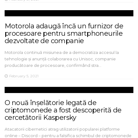
Motorola adaugă încă un furnizor de
procesoare pentru smartphoneurile
dezvoltate de companie
Motorola continuă misiunea de a democratiza accesul la
tehnologie și anunță colaborarea cu Unisoc, companie
producătoare de procesoare, confirmând stra…
February 5, 2021
O nouă înșelătorie legată de
criptomonede a fost descoperită de
cercetătorii Kaspersky
Atacatorii cibernetici atrag utilizatorii popularei platforme
online – Discord – pentru a falsifica schimbul de criptomonede