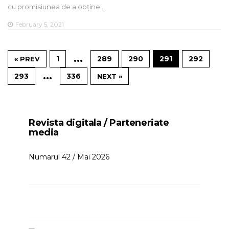
cu promisiunea de a obține…
February 5, 2021
…
1
289
290
291
292
« PREV
…
293
336
NEXT »
Revista digitala / Parteneriate
media
Numarul 42 / Mai 2026