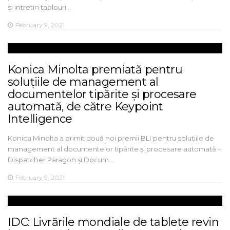
si intretin tablouri…
February 9, 2021
Konica Minolta premiată pentru
soluțiile de management al
documentelor tipărite și procesare
automată, de către Keypoint
Intelligence
Konica Minolta a primit două noi premii BLI pentru soluțiile de
management al documentelor tipărite și procesare automată -
Dispatcher Paragon și Docum…
February 9, 2021
IDC: Livrările mondiale de tablete revin