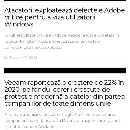
Atacatorii exploatează defectele Adobe
critice pentru a viza utilizatorii
Windows
O vulnerabilitate critică în Adobe Reader a fost exploatată în
„atacuri limitate”. Adobe avertizează cu privire la o
vulnerabilitate critică exploat…
February 11, 2021
Veeam raportează o creștere de 22% în
2020, pe fondul cererii crescute de
protecție modernă a datelor din partea
companiilor de toate dimensiunile
Finalizarea achiziției de către Insight Partners, cumpărarea
companiei Kasten, lansarea a 16 versiuni majore, inclusiv mult
așteptata Veeam Availabilit…