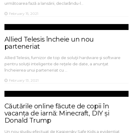
următoarea fază a lansării, declarându-l…
February 15, 2021
Allied Telesis încheie un nou
parteneriat
Allied Telesis, furnizor de top de soluţii hardware şi software
pentru soluţii inteligente de reţele de date, a anunţat
încheierea unui parteneriat cu …
February 13, 2021
Căutările online făcute de copii în
vacanța de iarnă: Minecraft, DIY și
Donald Trump
Un nou studiu efectuat de Kaspersky Safe Kids a evidențiat