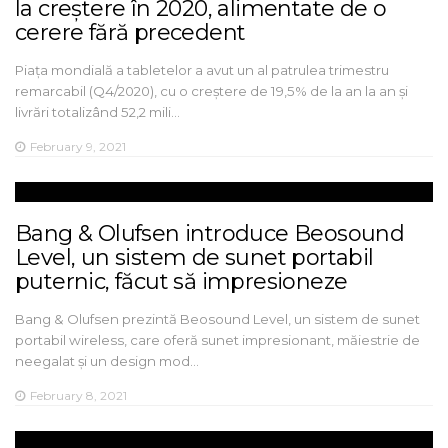
la creștere în 2020, alimentate de o
cerere fără precedent
Piața mondială a tabletelor a avut un al patrulea trimestru
remarcabil (Q4/2020), cu o creștere de 19,5% de la an la an și
livrări totalizând 52,2 mili…
February 9, 2021
Bang & Olufsen introduce Beosound
Level, un sistem de sunet portabil
puternic, făcut să impresioneze
Bang & Olufsen prezintă Beosound Level, un sistem de sunet
portabil wireless, care oferă sunet impresionant, măiestrie de
neegalat și un design mod…
February 8, 2021