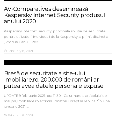
AV-Comparatives desemnează
Kaspersky Internet Security produsul
anului 2020
Kaspersky Internet Security, principala soluție de securitate
pentru utilizatorii individuali de la Kaspersky, a primit distincția
„Produsul anului 202…
February 8, 2021
Breșă de securitate a site-ului
Imobiliare.ro. 200.000 de români ar
putea avea datele personale expuse
UPDATE 9 februarie 2021, ora 11:30 - Ca urmare a articolului de
mai jos, Imobiliare.ro a trimis următorul drept la replică: "În luna
ianuarie 2021, …
February 8, 2021