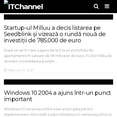
Men
Startup-ul Milluu a decis listarea pe
Seedblink și vizează o rundă nouă de
investiții de 785.000 de euro
După un an în care a ajuns de la 0 la un portofoliu de
apartamente în valoare de 18 milioane de euro, în 2021 Milluu își
dorește consolidarea poziției …
February 15, 2021
Windows 10 2004 a ajuns într-un punct
important
Windows 10 versiunea 2004 este acum gata pentru
implementare. Microsoft a adus Windows 10 versiunea 2004 la