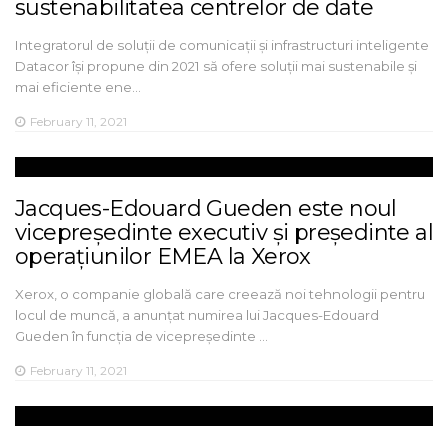
sustenabilitatea centrelor de date
Integratorul de soluții de comunicații și infrastructuri inteligente
Datacor își propune din 2021 să ofere soluții mai sustenabile și
mai eficiente ene…
February 11, 2021
Jacques-Edouard Gueden este noul
vicepreședinte executiv și președinte al
operațiunilor EMEA la Xerox
Xerox, o companie globală care creează noi tehnologii pentru
locul de muncă, a anunțat numirea lui Jacques-Edouard
Gueden în funcția de vicepreședinte …
February 11, 2021