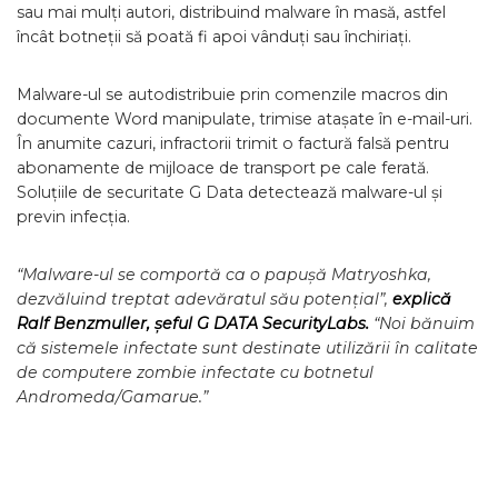
sau mai mulți autori, distribuind malware în masă, astfel
încât botneții să poată fi apoi vânduți sau închiriați.
Malware-ul se autodistribuie prin comenzile macros din
documente Word manipulate, trimise atașate în e-mail-uri.
În anumite cazuri, infractorii trimit o factură falsă pentru
abonamente de mijloace de transport pe cale ferată.
Soluțiile de securitate G Data detectează malware-ul și
previn infecția.
“Malware-ul se comportă ca o papușă Matryoshka,
dezvăluind treptat adevăratul său potențial”,
explică
Ralf Benzmuller, șeful G DATA SecurityLabs.
“Noi bănuim
că sistemele infectate sunt destinate utilizării în calitate
de computere zombie infectate cu botnetul
Andromeda/Gamarue.”