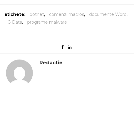
Etichete:
botnet
,
comenzi macros
,
documente Word
,
G Data
,
programe malware
Redactie