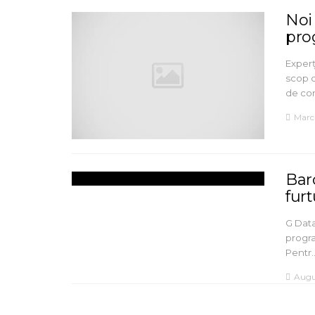
Noi
pro
Experț
scop c
de c
Marc
Bar
furt
G Data
progr
Pentr
Augu