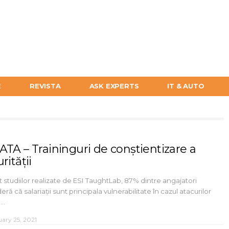
E
REVISTA
ASK EXPERTS
IT & AUTO
ATA – Traininguri de conștientizare a
rității
it studiilor realizate de ESI TaughtLab, 87% dintre angajatori
eră că salariații sunt principala vulnerabilitate în cazul atacurilor
n…
uary 25, 2021