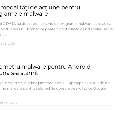
 modalități de acțiune pentru
gramele malware
ii G DATA au descoperit o serie de programe malware care au ca
onstruirea unui botnet ce poate fi controlat folosind același server
oma…
h 23, 2015
ometru malware pentru Android –
una s-a starnit
 a înregistrat, în prima jumătate a anului, aproape 520.000 de noi
ame malware pentru sistemul de operare dezvoltat de Google .
…
st 20, 2013