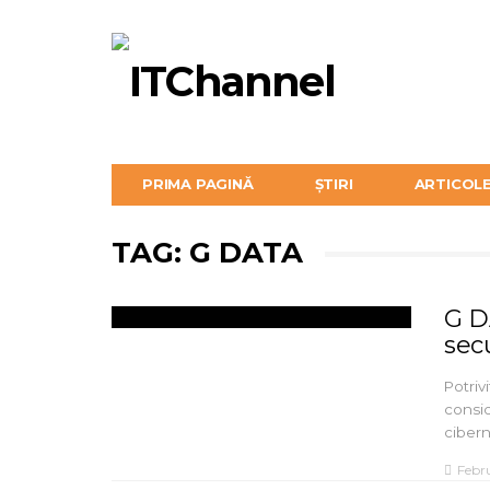
PRIMA PAGINĂ
ȘTIRI
ARTICOL
TAG: G DATA
G D
secu
Potriv
consid
ciber
Febr