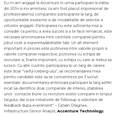
Eu m-am angajat la Accenture in urma participarii la editia
din 2014 si imi amintesc ca am fost placut impresionat de
profesionalismul companiilor participante la targ, de
oportunitatile existente si de modalitatile de selectie a
viitorilor angajati. Participarea nu este suficienta insa si
consider ca pentru a avea succes si a te face remarcat, este
necesara sincronizarea intre cerintele companiei pentru
jobul vizat si experinta/abilitatile tale. Un alt element
important in proces este potrivirea intre valorile proprii si
valorile companiei respective, potrivirea cu echipa de
recrutare si, foarte important, cu echipa cu care ar trebui sa
lucrezi. Cu alte cuvinte, participarea la un targ de cariere
este doar “varful iceberg-ului”, iar recomandarea mea
pentru candidati este sa se concentreze pe 3 lucruri
esentiale: documentarea anterioara participarii la targ astfel
incat sa identifice doar companiile de interes, stabilirea
unor contacte bune cu recrutorii acelor companii in timpul
targului, dar si pe initiativele de followup si solicitare de
feedback dupa eveniment” – Catalin Dragnea,
Infrastructure Senior Analyst,
Accenture Technology.