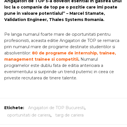
Angajatori de TOP s-a dovedit esential in gasirea unui
loc la o companie de top pe o pozitie care imi poate
pune in valoare potentialul” – Marcel Stamate,
Validation Engineer,
Thales Systems Romania.
Pe langa numarul foarte mare de oportunitati pentru
profesionisti, aceasta editie Angajatori de TOP se remarca
prin numarul mare de programe destinate studentilor si
absolventilor:
80 de programe de internship, trainee,
management trainee si competitii
.
Numarul
programelor este dublu fata de editia anterioara a
evenimentului si surprinde un trend puternic in ceea ce
priveste recrutarea de tinere talente.
Etichete:
Angajatori de TOP Bucuresti
,
oportunitati de cariera
,
targ de cariera