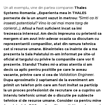
Un alt exemplu, vine din partea companiei
Thales
Systems Romania: „Experienta mea in THALES
porneste de la un anunt vazut in metrou:
“Simti ca iti
irosesti potentialul? Vino la cel mai mare targ de
cariera!…)
. Afisul a fost suficient incat sa imi
trezeasca interesul. Am decis impreuna cu prietenii sa
mergem si am avut intr-adevar ocazia sa discutam cu
reprezentantii companiilor, atat din ramura tehnica
cat si resurse umane. Bineinteles ca inainte de a ma
prezenta la Sala Palatului m-am informat pe site-ul
oficial al targului cu privire la companiile care vor fi
prezente. Standul Thales mi-a atras atentia si am
decis sa aplic pentru pozitiile pe care le aveau
vacante, printre care si cea de
Validation Engineer.
Dupa aproximativ 2 saptamani de la eveniment am
primit un telefon prin care am fost invitat sa particip
la un proces profesionist de recrutare ce a cuprins un
interviu telefonic urmat de o discutie pe subiecte
tehnice si de resurse umane. Consider ca pentru mine