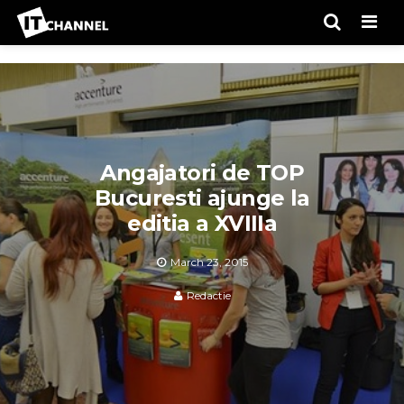
Men
Angajatori de TOP
Bucuresti ajunge la
editia a XVIIIa
March 23, 2015
Redactie