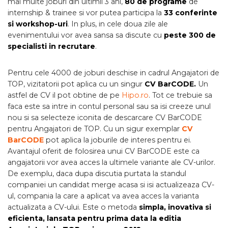
mai multe joburi din ultimii 3 ani,
80 de programe
de
internship & trainee si vor putea participa la
33 conferinte
si workshop-uri
. In plus, in cele doua zile ale
evenimentului vor avea sansa sa discute cu
peste 300 de
specialisti in recrutare
.
Pentru cele 4000 de joburi deschise in cadrul Angajatori de
TOP, vizitatorii pot aplica cu un singur
CV BarCODE.
Un
astfel de CV il pot obtine de pe
Hipo.ro
. Tot ce trebuie sa
faca este sa intre in contul personal sau sa isi creeze unul
nou si sa selecteze iconita de descarcare CV BarCODE
pentru Angajatori de TOP. Cu un sigur exemplar
CV
BarCODE
pot aplica la joburile de interes pentru ei.
Avantajul oferit de folosirea unui CV BarCODE este ca
angajatorii vor avea acces la ultimele variante ale CV-urilor.
De exemplu, daca dupa discutia purtata la standul
companiei un candidat merge acasa si isi actualizeaza CV-
ul, compania la care a aplicat va avea acces la varianta
actualizata a CV-ului. Este o metoda
simpla, inovativa si
eficienta, lansata pentru prima data la editia