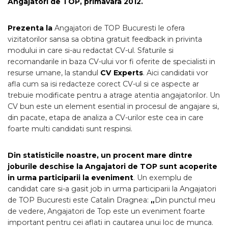
Angajatori de TOP, primavara 2012.
Prezenta la
Angajatori de TOP Bucuresti le ofera
vizitatorilor sansa sa obtina gratuit feedback in privinta
modului in care si-au redactat CV-ul. Sfaturile si
recomandarile in baza CV-ului vor fi oferite de specialisti in
resurse umane, la standul
CV Experts
. Aici candidatii vor
afla cum sa isi redacteze corect CV-ul si ce aspecte ar
trebuie modificate pentru a atrage atentia angajatorilor. Un
CV bun este un element esential in procesul de angajare si,
din pacate, etapa de analiza a CV-urilor este cea in care
foarte multi candidati sunt respinsi.
Din statisticile noastre, un procent mare dintre
joburile deschise la Angajatori de TOP sunt acoperite
in urma participarii la eveniment
. Un exemplu de
candidat care si-a gasit job in urma participarii la Angajatori
de TOP Bucuresti este Catalin Dragnea:
„
Din punctul meu
de vedere, Angajatori de Top este un eveniment foarte
important pentru cei aflati in cautarea unui loc de munca.