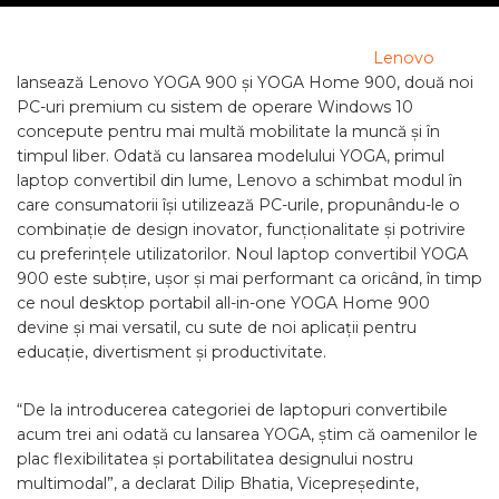
Lenovo
lansează Lenovo YOGA 900 și YOGA Home 900, două noi
PC-uri premium cu sistem de operare Windows 10
concepute pentru mai multă mobilitate la muncă și în
timpul liber. Odată cu lansarea modelului YOGA, primul
laptop convertibil din lume, Lenovo a schimbat modul în
care consumatorii își utilizează PC-urile, propunându-le o
combinație de design inovator, funcționalitate și potrivire
cu preferințele utilizatorilor. Noul laptop convertibil YOGA
900 este subțire, ușor și mai performant ca oricând, în timp
ce noul desktop portabil all-in-one YOGA Home 900
devine și mai versatil, cu sute de noi aplicații pentru
educație, divertisment și productivitate.
“De la introducerea categoriei de laptopuri convertibile
acum trei ani odată cu lansarea YOGA, știm că oamenilor le
plac flexibilitatea și portabilitatea designului nostru
multimodal”, a declarat Dilip Bhatia, Vicepreședinte,