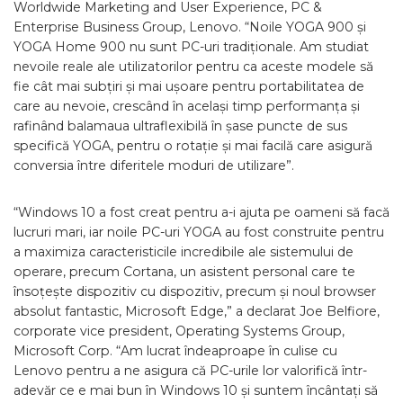
Worldwide Marketing and User Experience, PC &
Enterprise Business Group, Lenovo. “Noile YOGA 900 și
YOGA Home 900 nu sunt PC-uri tradiționale. Am studiat
nevoile reale ale utilizatorilor pentru ca aceste modele să
fie cât mai subțiri și mai ușoare pentru portabilitatea de
care au nevoie, crescând în același timp performanța și
rafinând balamaua ultraflexibilă în șase puncte de sus
specifică YOGA, pentru o rotație și mai facilă care asigură
conversia între diferitele moduri de utilizare”.
“Windows 10 a fost creat pentru a-i ajuta pe oameni să facă
lucruri mari, iar noile PC-uri YOGA au fost construite pentru
a maximiza caracteristicile incredibile ale sistemului de
operare, precum Cortana, un asistent personal care te
însoțește dispozitiv cu dispozitiv, precum și noul browser
absolut fantastic, Microsoft Edge,” a declarat Joe Belfiore,
corporate vice president, Operating Systems Group,
Microsoft Corp. “Am lucrat îndeaproape în culise cu
Lenovo pentru a ne asigura că PC-urile lor valorifică într-
adevăr ce e mai bun în Windows 10 și suntem încântați să