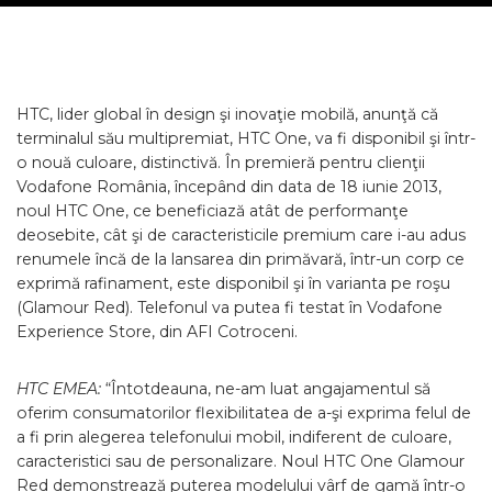
HTC, lider global în design şi inovaţie mobilă, anunţă că
terminalul său multipremiat, HTC One, va fi disponibil şi într-
o nouă culoare, distinctivă. În premieră pentru clienţii
Vodafone România, începând din data de 18 iunie 2013,
noul HTC One, ce beneficiază atât de performanţe
deosebite, cât şi de caracteristicile premium care i-au adus
renumele încă de la lansarea din primăvară, într-un corp ce
exprimă rafinament, este disponibil şi în varianta pe roşu
(Glamour Red). Telefonul va putea fi testat în Vodafone
Experience Store, din AFI Cotroceni.
HTC EMEA:
“Întotdeauna, ne-am luat angajamentul să
oferim consumatorilor flexibilitatea de a-şi exprima felul de
a fi prin alegerea telefonului mobil, indiferent de culoare,
caracteristici sau de personalizare. Noul HTC One Glamour
Red demonstrează puterea modelului vârf de gamă într-o