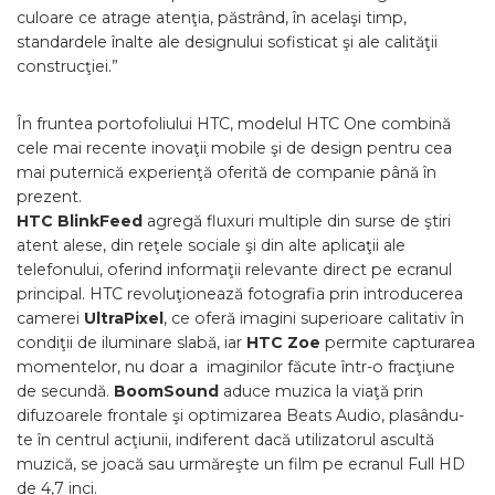
culoare ce atrage atenţia, păstrând, în acelaşi timp,
standardele înalte ale designului sofisticat şi ale calităţii
construcţiei.”
În fruntea portofoliului HTC, modelul HTC One combină
cele mai recente inovaţii mobile şi de design pentru cea
mai puternică experienţă oferită de companie până în
prezent.
HTC BlinkFeed
agregă fluxuri multiple din surse de ştiri
atent alese, din reţele sociale şi din alte aplicaţii ale
telefonului, oferind informaţii relevante direct pe ecranul
principal. HTC revoluţionează fotografia prin introducerea
camerei
UltraPixel
, ce oferă imagini superioare calitativ în
condiţii de iluminare slabă, iar
HTC Zoe
permite capturarea
momentelor, nu doar a imaginilor făcute într-o fracţiune
de secundă.
BoomSound
aduce muzica la viaţă prin
difuzoarele frontale şi optimizarea Beats Audio, plasându-
te în centrul acţiunii, indiferent dacă utilizatorul ascultă
muzică, se joacă sau urmăreşte un film pe ecranul Full HD
de 4,7 inci.