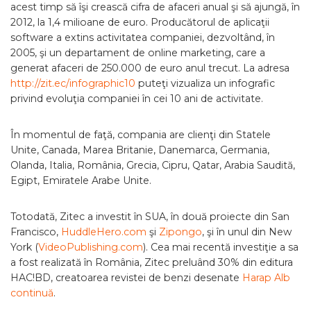
acest timp să îşi crească cifra de afaceri anual şi să ajungă, în
2012, la 1,4 milioane de euro. Producătorul de aplicaţii
software a extins activitatea companiei, dezvoltând, în
2005, şi un departament de online marketing, care a
generat afaceri de 250.000 de euro anul trecut. La adresa
http://zit.ec/infographic10
puteţi vizualiza un infografic
privind evoluţia companiei în cei 10 ani de activitate.
În momentul de faţă, compania are clienţi din Statele
Unite, Canada, Marea Britanie, Danemarca, Germania,
Olanda, Italia, România, Grecia, Cipru, Qatar, Arabia Saudită,
Egipt, Emiratele Arabe Unite.
Totodată, Zitec a investit în SUA, în două proiecte din San
Francisco,
HuddleHero.com
şi
Zipongo
, şi în unul din New
York (
VideoPublishing.com
). Cea mai recentă investiţie a sa
a fost realizată în România, Zitec preluând 30% din editura
HAC!BD, creatoarea revistei de benzi desenate
Harap Alb
continuă
.