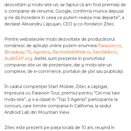
dezvoltăm şi mobi-site-uri, iar faptul că am fost premiaţi de
o companie de renume, Google, confirmă munca depusă
şi ne dă încredere în ceea ce putem realiza mai departe”, a
declarat Alexandru Lăpuşan, CEO şi co-fondator Zitec.
Printre websiteurile mobi dezvoltate de producătorul
românesc de aplicaţii online putem enumera
Paravion.ro
,
Broadway.TV
,
Agora.ro
,
RechiziteleMele.ro
,
ServSkills.ro
,
AuditEXP.org
. Astfel, sunt prezente în portofoliul
companiei site-uri de prezentare, dar şi mobi-site-uri
complexe, de e-commerce, portaluri de ştiri sau publicaţii.
În cadrul competiţiei Start Mobile, Zitec a câştigat,
împreună cu Paravion Tour, premiul pentru “Cel mai tare
mobi-site”, şi s-a clasat în “Top 3 Agenţii” participante la
concurs, care trimite compania în California, la sediul
Android Lab din Mountain View.
Zitec este prezent pe piaţa locală de 10 ani, reuşind în