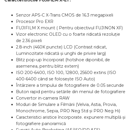
Caracteristicile FUJIFILM X-E1 :
Senzor APS-C X-Trans CMOS de 16.3 megapixeli
Procesor Pro EXR
FUJIFILM X mount ( Pentru obiectivul FUJINON XF)
Vizor electronic OLED cu o foarte ridicată rezoluție
de 2.36 pixeli
2.8-inch (460K puncte) LCD (Contrast ridicat,
Luminozitate ridicată și unghi de privire larg)
Blitz pop-up încorporat (hotshoe diponibil, de
asemenea, pentru blitz extern)
ISO 200-6400, ISO 100, 12800, 25600 extins (ISO
400-6400 când se folosește ISO Auto)
Întârziere a timpului de fotografiere de 0.05 secunde
Buton rapid pentru setările din meniul de fotografiere
Convertor in-camera RAW
Moduri de Simulare a Filmării (Velvia, Astia, Provia,
Monochrome, Sepia, PRO Neg Std și PRO Neg Hi)
Caracteristici aristice încorporate. expunere multiplă și
fotografiere panoramică