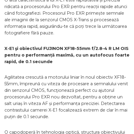
O altă caracteristică a lui X-E1 este rapiditatea și precizia
ridicată a procesorului Pro EXR pentru reacții rapide atunci
când fotografiezi. Procesorul Pro EXR primește semnale
ale imaginii de la senzorul CMOS X-Trans și procesează
informația rapid, asigurându-te că poți trece la următoarea
fotografiere fără pauze.
X-E1 şi obiectivul FUJINON XF18-55mm f/2.8-4 R LM OIS
pentru o performanță maximă, cu un autofocus foarte
rapid, de 0.1 secunde
Agilitatea crescută a motorului liniar în noul obiectiv XF18-
55mm, împreună cu viteza de procesare a semnalului venit
din senzorul CMOS, funcţionează perfect cu ajutorul
procesorului Pro EXR nou dezvoltat, pentru a obține un
salt uriaș în viteza AF și performanța preciziei. Detectarea
contrastului camerei X-E1 focalizează extrem de clar în mai
puțin de 0.1 secunde.
O capodoperă în tehnologia optică, structura obiectivului