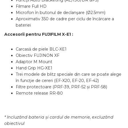
Funcţii Auto Bracketing (AE/ISO/DR &FS)
Filmare Full HD
Microfon în butonul de declanşare (Ø2.5mm)
Aproximativ 350 de cadre per ciclu de încărcare a
bateriei
Accesorii pentru FUJIFILM X-E1 :
Carcasă de piele BLC-XE1
Obiectiv FUJINON XF
Adaptor M Mount
Hand Grip HG-XE1
Trei modele de blitz speciale din care se poate alege
în funcţie de cereri (EF-X20, EF-20, EF-42)
Filtre protectoare (PRF-39, PRF-52 și PRF-58)
Remote release RR-80
* Incluzând bateria și cardul de memorie, excluz
â
nd
obiectivul