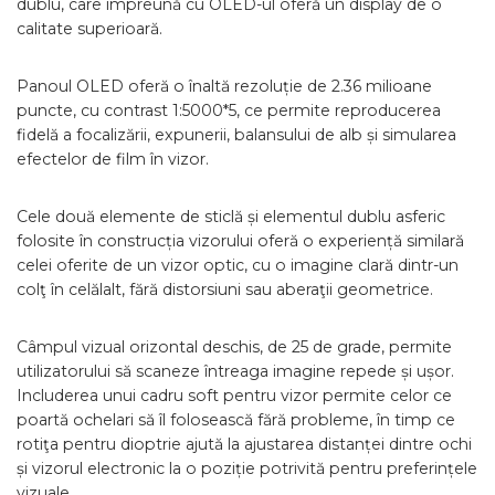
dublu, care împreună cu OLED-ul oferă un display de o
calitate superioară.
Panoul OLED oferă o înaltă rezoluție de 2.36 milioane
puncte, cu contrast 1:5000*5, ce permite reproducerea
fidelă a focalizării, expunerii, balansului de alb și simularea
efectelor de film în vizor.
Cele două elemente de sticlă și elementul dublu asferic
folosite în construcția vizorului oferă o experiență similară
celei oferite de un vizor optic, cu o imagine clară dintr-un
colţ în celălalt, fără distorsiuni sau aberaţii geometrice.
Câmpul vizual orizontal deschis, de 25 de grade, permite
utilizatorului să scaneze întreaga imagine repede și ușor.
Includerea unui cadru soft pentru vizor permite celor ce
poartă ochelari să îl folosească fără probleme, în timp ce
rotiţa pentru dioptrie ajută la ajustarea distanței dintre ochi
și vizorul electronic la o poziție potrivită pentru preferințele
vizuale.