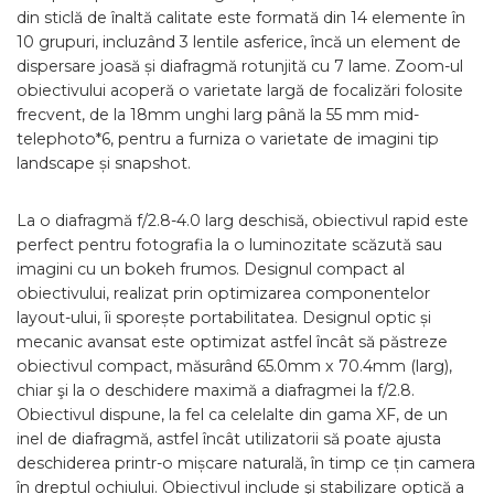
din sticlă de înaltă calitate este formată din 14 elemente în
10 grupuri, incluzând 3 lentile asferice, încă un element de
dispersare joasă și diafragmă rotunjită cu 7 lame. Zoom-ul
obiectivului acoperă o varietate largă de focalizări folosite
frecvent, de la 18mm unghi larg până la 55 mm mid-
telephoto*6, pentru a furniza o varietate de imagini tip
landscape și snapshot.
La o diafragmă f/2.8-4.0 larg deschisă, obiectivul rapid este
perfect pentru fotografia la o luminozitate scăzută sau
imagini cu un bokeh frumos. Designul compact al
obiectivului, realizat prin optimizarea componentelor
layout-ului, îi sporește portabilitatea. Designul optic și
mecanic avansat este optimizat astfel încât să păstreze
obiectivul compact, măsurând 65.0mm x 70.4mm (larg),
chiar şi la o deschidere maximă a diafragmei la f/2.8.
Obiectivul dispune, la fel ca celelalte din gama XF, de un
inel de diafragmă, astfel încât utilizatorii să poate ajusta
deschiderea printr-o mișcare naturală, în timp ce țin camera
în dreptul ochiului. Obiectivul include şi stabilizare optică a