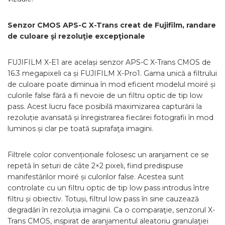
Senzor CMOS APS-C X-Trans creat de Fujifilm, randare
de culoare şi rezoluţie excepţionale
FUJIFILM X-E1 are același senzor APS-C X-Trans CMOS de
16.3 megapixeli ca și FUJIFILM X-Pro1. Gama unică a filtrului
de culoare poate diminua în mod eficient modelul moiré și
culorile false fără a fi nevoie de un filtru optic de tip low
pass. Acest lucru face posibilă maximizarea capturării la
rezoluție avansată și înregistrarea fiecărei fotografii în mod
luminos și clar pe toată suprafaţa imagini.
Filtrele color convenționale folosesc un aranjament ce se
repetă în seturi de câte 2×2 pixeli, fiind predispuse
manifestărilor moiré și culorilor false. Acestea sunt
controlate cu un filtru optic de tip low pass introdus între
filtru și obiectiv. Totuși, filtrul low pass în sine cauzează
degradări în rezoluția imaginii. Ca o comparaţie, senzorul X-
Trans CMOS, inspirat de aranjamentul aleatoriu granulaţiei