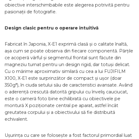
obiective interschimbabile este alegerea potrivită pentru
pasionații de fotografie.
Design clasic pentru o operare intuitivă
Fabricat în Japonia, X-E1 exprimă clasă și o calitate înaltă,
așa cum se poate observa din fiecare componentă. Părțile
ce acoperă vârful și segmentul frontal sunt făcute din
magneziu turnat pentru un design rigid, dar totuși delicat.
Cu o mărime aproximativ similară cu cea a lui FUJIFILM
X100, X-E1 este surprinzător de compact și ușor (doar
350g*), în ciuda setului său de caracteristici avansate. Având
o aderență crescută datorită gripului cu înveliş cauciucat,
este o cameră foto bine echilibrată cu obiectivele pe
montură X poziționate central pe aparat, astfel încât
greutatea corpului și a obiectivului să fie distribuită
echivalent.
Ușurința cu care se folosește a fost factorul primordial luat