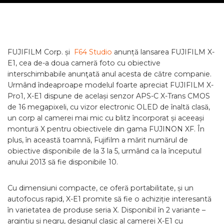
FUJIFILM Corp. și
F64 Studio
anunță lansarea FUJIFILM X-
E1, cea de-a doua cameră foto cu obiective
interschimbabile anunţată anul acesta de către companie.
Urmând îndeaproape modelul foarte apreciat FUJIFILM X-
Pro1, X-E1 dispune de același senzor APS-C X-Trans CMOS
de 16 megapixeli, cu vizor electronic OLED de înaltă clasă,
un corp al camerei mai mic cu blitz încorporat și aceeași
montură X pentru obiectivele din gama FUJINON XF. În
plus, în această toamnă, Fujifilm a mărit numărul de
obiective disponibile de la 3 la 5, urmând ca la începutul
anului 2013 să fie disponibile 10.
Cu dimensiuni compacte, ce oferă portabilitate, și un
autofocus rapid, X-E1 promite să fie o achiziție interesantă
în varietatea de produse seria X. Disponibil în 2 variante –
argintiu și negru, designul clasic al camerei X-E1 cu