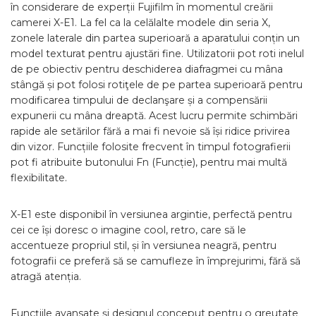
în considerare de experții Fujifilm în momentul creării
camerei X-E1. La fel ca la celălalte modele din seria X,
zonele laterale din partea superioară a aparatului conțin un
model texturat pentru ajustări fine. Utilizatorii pot roti inelul
de pe obiectiv pentru deschiderea diafragmei cu mâna
stângă și pot folosi rotiţele de pe partea superioară pentru
modificarea timpului de declanşare și a compensării
expunerii cu mâna dreaptă. Acest lucru permite schimbări
rapide ale setărilor fără a mai fi nevoie să își ridice privirea
din vizor. Funcțiile folosite frecvent în timpul fotografierii
pot fi atribuite butonului Fn (Funcție), pentru mai multă
flexibilitate.
X-E1 este disponibil în versiunea argintie, perfectă pentru
cei ce își doresc o imagine cool, retro, care să le
accentueze propriul stil, și în versiunea neagră, pentru
fotografii ce preferă să se camufleze în împrejurimi, fără să
atragă atenția.
Funcţiile avansate și designul conceput pentru o greutate