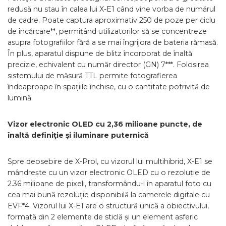
redusă nu stau în calea lui X-E1 când vine vorba de numărul
de cadre. Poate captura aproximativ 250 de poze per ciclu
de încărcare**, permițând utilizatorilor să se concentreze
asupra fotografiilor fără a se mai îngrijora de bateria rămasă.
În plus, aparatul dispune de blitz încorporat de înaltă
precizie, echivalent cu număr director (GN) 7***. Folosirea
sistemului de măsură TTL permite fotografierea
îndeaproape în spațiile închise, cu o cantitate potrivită de
lumină.
Vizor electronic OLED cu 2,36 milioane puncte, de
înaltă definiţie şi iluminare puternică
Spre deosebire de X-Prol, cu vizorul lui multihibrid, X-E1 se
mândrește cu un vizor electronic OLED cu o rezoluție de
2.36 milioane de pixeli, transformându-l în aparatul foto cu
cea mai bună rezoluție disponibilă la camerele digitale cu
EVF*4. Vizorul lui X-E1 are o structură unică a obiectivului,
formată din 2 elemente de sticlă și un element asferic