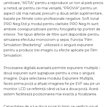
uimitoare, “ASTIA” pentru a reproduce un ton al pielii precis
și neted, iar pentru cei mai versatili, “PROVIA” pentru un
aspect cât mai natural, precum și două setări suplimentare,
bazate pe filmele color profesionale negative. Soft tonal
PRO Neg.Std şi modul pentru claritate PRO Neg.Hi sunt
ambele corespunzătoare pentru fotografia tip portret de
interior. Trei tipuri diferite de filtre sunt disponibile pentru
simularea efectului monocrom și sepia. Funcția “Film
Simulation Bracketing” utilizează o singură expunere
pentru a produce trei imagini cu efecte aplicate pe Film
Simulation.
Procesarea digitală avansată permite expunere multiplă –
două expuneri sunt suprapuse pentru a crea o singură
imagine. Dupa selectarea modului Expunere Multiplă,
faceți prima poză și afișați imaginea fie pe EVF sau pe un
monitor LCD ca referință când va lua a doua poză. Acest
sistem facilitează poziționarea mai exactă și focalizarea.
Capacitatea de a lua două poze în timp ce verifică vizual