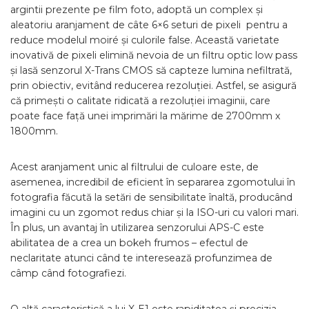
argintii prezente pe film foto, adoptă un complex și
aleatoriu aranjament de câte 6×6 seturi de pixeli pentru a
reduce modelul moiré și culorile false. Această varietate
inovativă de pixeli elimină nevoia de un filtru optic low pass
și lasă senzorul X-Trans CMOS să capteze lumina nefiltrată,
prin obiectiv, evitând reducerea rezoluției. Astfel, se asigură
că primești o calitate ridicată a rezoluției imaginii, care
poate face față unei imprimări la mărime de 2700mm x
1800mm.
Acest aranjament unic al filtrului de culoare este, de
asemenea, incredibil de eficient în separarea zgomotului în
fotografia făcută la setări de sensibilitate înaltă, producând
imagini cu un zgomot redus chiar și la ISO-uri cu valori mari.
În plus, un avantaj în utilizarea senzorului APS-C este
abilitatea de a crea un bokeh frumos – efectul de
neclaritate atunci când te interesează profunzimea de
câmp când fotografiezi.