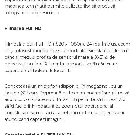
imaginea terminată permite utilizatorilor să producă
fotografii cu expresii unice.
Filmarea Full HD
Filmeză clipuri Full HD (1920 x 1080) la 24 fps. În plus, acum
poți folosi Monochrome sau modurile “Simulare a Filmului”
când filmezi, și profită de senzorul mare al X-E1 și de
obiectivul luminos XF pentru a imortaliza filmări cu un
superb efect bokeh defocusat.
Conectează un microfon (disponibil în magazine), cu un
jack de Ø2.5mm, împreună cu telecomanda și înregistrează
audio cu o claritate sporită. X-E1 îți permite să filmezi fără
să îți faci griji în legătură cu zgomotul operațional al
corpului aparatului sau a sunetului motorului obiectivului
atunci când captezi imagini.