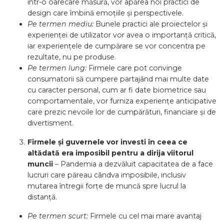
într-o oarecare măsură, vor apărea noi practici de
design care îmbină emoțiile și perspectivele.
Pe termen mediu:
Bunele practici ale proiectelor și
experienței de utilizator vor avea o importanță critică,
iar experiențele de cumpărare se vor concentra pe
rezultate, nu pe produse.
Pe termen lung:
Firmele care pot convinge
consumatorii să cumpere partajând mai multe date
cu caracter personal, cum ar fi date biometrice sau
comportamentale, vor furniza experiențe anticipative
care prezic nevoile lor de cumpărături, financiare și de
divertisment.
Firmele și guvernele vor investi în ceea ce
altădată era imposibil pentru a dirija viitorul
muncii
– Pandemia a dezvăluit capacitatea de a face
lucruri care păreau cândva imposibile, inclusiv
mutarea întregii forțe de muncă spre lucrul la
distanță.
Pe termen scurt:
Firmele cu cel mai mare avantaj