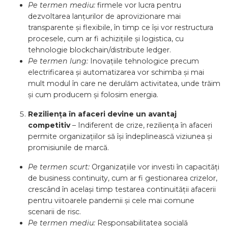
Pe termen mediu:
firmele vor lucra pentru
dezvoltarea lanțurilor de aprovizionare mai
transparente și flexibile, în timp ce își vor restructura
procesele, cum ar fi achizițiile și logistica, cu
tehnologie blockchain/distribute ledger.
Pe termen lung:
Inovațiile tehnologice precum
electrificarea și automatizarea vor schimba și mai
mult modul în care ne derulăm activitatea, unde trăim
și cum producem și folosim energia.
Reziliența în afaceri devine un avantaj
competitiv
– Indiferent de crize, reziliența în afaceri
permite organizațiilor să își îndeplinească viziunea și
promisiunile de marcă.
Pe termen scurt:
Organizațiile vor investi în capacități
de business continuity, cum ar fi gestionarea crizelor,
crescând în același timp testarea continuității afacerii
pentru viitoarele pandemii și cele mai comune
scenarii de risc.
Pe termen mediu:
Responsabilitatea socială