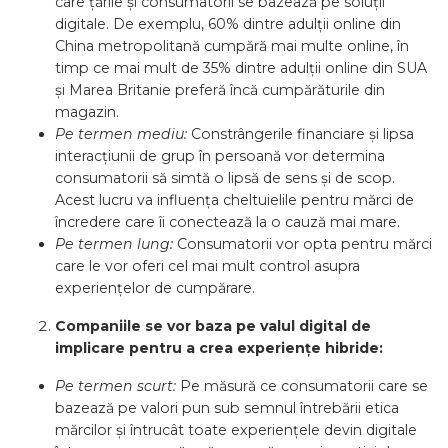
care țările și consumatorii se bazează pe soluții
digitale. De exemplu, 60% dintre adulții online din
China metropolitană cumpără mai multe online, în
timp ce mai mult de 35% dintre adulții online din SUA
și Marea Britanie preferă încă cumpărăturile din
magazin.
Pe termen mediu:
Constrângerile financiare și lipsa
interacțiunii de grup în persoană vor determina
consumatorii să simtă o lipsă de sens și de scop.
Acest lucru va influența cheltuielile pentru mărci de
încredere care îi conectează la o cauză mai mare.
Pe termen lung:
Consumatorii vor opta pentru mărci
care le vor oferi cel mai mult control asupra
experiențelor de cumpărare.
Companiile se vor baza pe valul digital de
implicare pentru a crea experiențe hibride:
Pe termen scurt:
Pe măsură ce consumatorii care se
bazează pe valori pun sub semnul întrebării etica
mărcilor și întrucât toate experiențele devin digitale