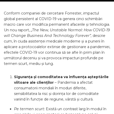
Conform companiei de cercetare Forrester, impactul
global persistent al COVID-19 va genera cinci schimbări
macro care vor modifica permanent afacerile și tehnologia.
Un nou raport,
„The New, Unstable Normal: How COVID-19
will Change Business And Technology Forever”,
descrie
cum, în ciuda asistenței medicale moderne și a punerii în
aplicare a protocoalelor extinse de gestionare a pandemiei,
efectele COVID-19 vor continua să se afle în prim plan în
următorul deceniu și va provoca impacturi profunde pe
termen scurt, mediu și lung.
Siguranța și comoditatea va influența așteptările
viitoare ale clienților
– Pandemia a afectat
consumatorii mondiali în moduri diferite,
sensibilitatea la risc și dorința lor de comoditate
variind în funcție de regiune, vârstă și cultură.
Pe termen scurt:
Există un contrast larg în modul în