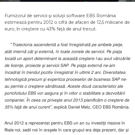
Furnizorul de servicii şi soluţii software EBS România
estimează pentru 2012 o cifră de afaceri de 12,5 milioane de
euro, în creştere cu 43% faţă de anul trecut.
“
Traiectoria ascendentă a fost înregistrată pe ambele pieţe,
atât internă cât şi externă, în toate zonele de servicii. Pe piaţa
locală un aport determinant la această creştere l-au avut vânzările
de licenţe, proiecte şi servicii SAP. Pe piaţa externă ne-am
încadrat în trendul pozitiv înregistrat în ultimii 2 ani. Diversitatea
tehnologică precum şi expertiza proceselor de business SAP ne-
au permis o creştere sănătoasă. Aceste două caracteristici ale
portofoliului EBS vor asigura şi în viitor o stabilitate a dezvoltării
companiei. În ceea ce priveşte anul 2013 planificăm o creştere de
35% faţă de anul curent”,
explică Daniel Metz, CEO EBS România.
Anul 2012 a reprezentat pentru EBS un an cu investiţii masive în
filiale noi, sedii noi în oraşele în care grupul era deja prezent, dar şi