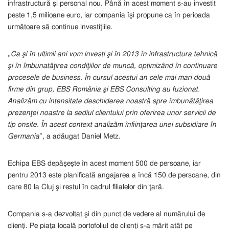
infrastructură şi personal nou. Până în acest moment s-au investit
peste 1,5 milioane euro, iar compania îşi propune ca în perioada
următoare să continue investiţiile.
„
Ca şi în ultimii ani vom investi şi în 2013 în infrastructura tehnică
şi în îmbunatăţirea condiţiilor de muncă, optimizând în continuare
procesele de business. În cursul acestui an cele mai mari două
firme din grup,
EBS România şi EBS Consulting au fuzionat.
Analizăm cu intensitate deschiderea noastră spre îmbunătăţirea
prezenţei noastre la sediul clientului prin oferirea unor servicii de
tip onsite. În acest context analizăm înfiinţarea unei subsidiare în
Germania
”, a adăugat Daniel Metz.
Echipa EBS depăşeşte în acest moment 500 de persoane, iar
pentru 2013 este planificată angajarea a încă 150 de persoane, din
care 80 la Cluj şi restul în cadrul filialelor din ţară.
Compania s-a dezvoltat şi din punct de vedere al numărului de
clienţi. Pe piaţa locală portofoliul de clienţi s-a mărit atât pe