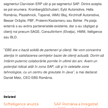
segmentul Clarvision ERP cât şi pe segmentul SAP. Dintre aceştia
se pot enumera: Kromberg&Schubert, Eybl Automotive, Hella
România, Plastehnick, Topanel, IAMU Blaj, Kirchhoff Automotive,
Besser Orăştie, PBF, Prolemn/Kastamonu sau Bohler. Pe piaţa
externă s-au extins parteneriatele existente, dar s-au câştigat şi
clienţi noi precum SAGE, Consultinform (Elveţia), HMM, Itelligence
sau BLD.
“
EBS are o bază solidă de parteneri şi clienţi. Ne vom concentra
atenţia în satisfacerea cerinţelor bazei de clienţi actuală. Dorim să
întărim puternic colaborările pornite în ultimii doi ani. Avem un
potenţial ridicat atât în zona SAP, cât şi în celelalte zone
tehnologice, cu un centru de greutate în Java”,
a mai declarat
Daniel Metz, CEO EBS România.
Related
Softelligence anunță
SAP România a înregistrat