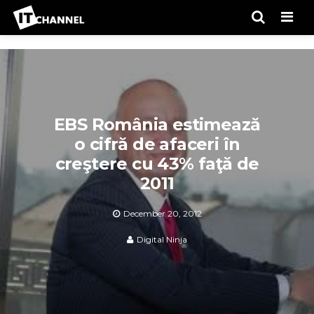
Men
EBS România estimează
o cifră de afaceri în
creştere cu 43% faţă de
2011
December 20, 2012
Digital Ninja