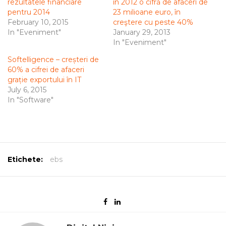
rezultatele financiare
în 2012 o cifră de afaceri de
pentru 2014
23 milioane euro, în
February 10, 2015
creştere cu peste 40%
In "Eveniment"
January 29, 2013
In "Eveniment"
Softelligence – creșteri de
60% a cifrei de afaceri
grație exportului în IT
July 6, 2015
In "Software"
Etichete:
ebs