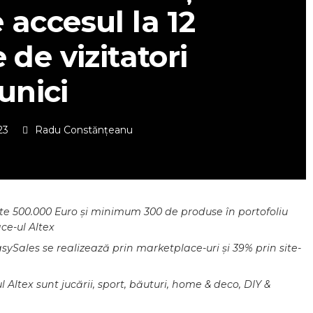
 accesul la 12
 de vizitatori
unici
23
Radu Constănțeanu
te 500.000 Euro și minimum 300 de produse în portofoliu
ce-ul Altex
sySales se realizează prin marketplace-uri și 39% prin site-
Altex sunt jucării, sport, băuturi, home & deco, DIY &