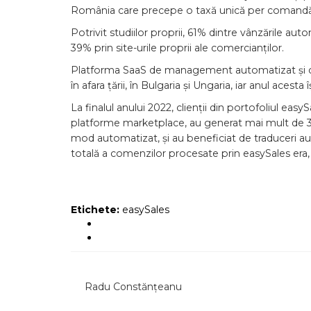
România care precepe o taxă unică per comandă,
Potrivit studiilor proprii, 61% dintre vânzările au
39% prin site-urile proprii ale comercianților.
Platforma SaaS de management automatizat și cen
în afara țării, în Bulgaria și Ungaria, iar anul aces
La finalul anului 2022, clienții din portofoliul eas
platforme marketplace, au generat mai mult de 3 m
mod automatizat, și au beneficiat de traduceri
totală a comenzilor procesate prin easySales era, 
Etichete:
easySales
Radu Constănțeanu