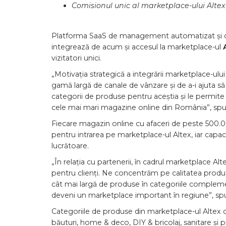
Comisionul unic al marketplace-ului Altex
Platforma SaaS de management automatizat și ce
integrează de acum și accesul la marketplace-ul
vizitatori unici.
„Motivația strategică a integrării marketplace-ulu
gamă largă de canale de vânzare și de a-i ajuta să 
categorii de produse pentru aceștia și le permite s
cele mai mari magazine online din România”, s
Fiecare magazin online cu afaceri de peste 500.0
pentru intrarea pe marketplace-ul Altex, iar capacit
lucrătoare.
„În relația cu partenerii, în cadrul marketplace Alt
pentru clienți. Ne concentrăm pe calitatea produs
cât mai largă de produse în categoriile complemen
deveni un marketplace important în regiune”, s
Categoriile de produse din marketplace-ul Altex c
băuturi, home & deco, DIY & bricolaj, sanitare și 