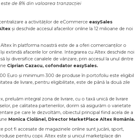
 este de 8% din valoarea tranzacției
ntralizare a activităților de eCommerce
easySales
Altex
și deschide accesul afacerilor online la 12 milioane de noi
i Altex în platforma noastră este de a oferi comercianților o
își extindă afacerile lor online. Integrarea cu Altex deschide noi
ă își diversifice canalele de vânzare, prin accesul la unul dintre
pune
Ciprian Cazacu, cofondator easySales.
00 Euro și minimum 300 de produse în portofoliu este eligibil
atea de livrare, pentru eligibilitate, este de până la două zile
ex, preluăm integral zona de livrare, cu o taxă unică de livrare
elor, pe calitatea partenerilor, dorim să asigurăm o varietate
tare pe care le dezvoltăm, obiectul principal fiind acela de a
pune
Monica Ciolănel, Director MarketPlace Altex România.
e pot fi accesate de magazinele online sunt jucării, sport,
produse pentru copii. Altex este și unicul marketplace din