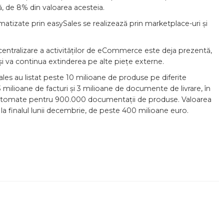
 de 8% din valoarea acesteia.
tomatizate prin easySales se realizează prin marketplace-uri și
tralizare a activităților de eCommerce este deja prezentă,
ta își va continua extinderea pe alte piețe externe.
ySales au listat peste 10 milioane de produse pe diferite
ilioane de facturi și 3 milioane de documente de livrare, în
 automate pentru 900.000 documentații de produse. Valoarea
la finalul lunii decembrie, de peste 400 milioane euro.