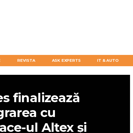
E
REVISTA
ASK EXPERTS
IT & AUTO
s finalizează
grarea cu
ce-ul Altex și