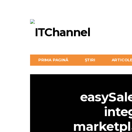
PRIMA PAGINĂ
ȘTIRI
ARTICOL
easySale
inte
marketpla