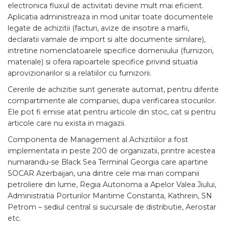
electronica fluxul de activitati devine mult mai eficient.
Aplicatia administreaza in mod unitar toate documentele
legate de achizitii (facturi, avize de insotire a marfii,
declaratii vamale de import si alte documente similare),
intretine nomenclatoarele specifice domeniului (furnizori,
materiale) si ofera rapoartele specifice privind situatia
aprovizionarilor si a relatiilor cu furnizorii.
Cererile de achizitie sunt generate automat, pentru diferite
compartimente ale companiei, dupa verificarea stocurilor.
Ele pot fi emise atat pentru articole din stoc, cat si pentru
articole care nu exista in magazii.
Componenta de Management al Achizitiilor a fost
implementata in peste 200 de organizatii, printre acestea
numarandu-se Black Sea Terminal Georgia care apartine
SOCAR Azerbaijan, una dintre cele mai mari companii
petroliere din lume, Regia Autonoma a Apelor Valea Jiului,
Administratia Porturilor Maritime Constanta, Kathrein, SN
Petrom – sediul central si sucursale de distributie, Aerostar
etc.