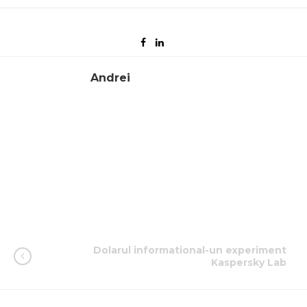
Andrei
Dolarul informational-un experiment
Kaspersky Lab