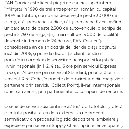
FAN Courier este liderul pieţei de curierat rapid intern.
Înfiinţată în 1998 de trei antreprenori români cu capital
100% autohton, compania deserveşte peste 30.000 de
clienţi, atât persoane juridice, cât şi persoane fizice. Având
un parc auto de peste 2.300 de autovehicule, o echipă de
peste 2.750 de angajaţi şi mai mult de 15.000 de localităţi
deservite în termen de 24 de ore, FAN Courier îşi
consolidează an de an poziţia de lider de piaţă obţinută
încă din 2006, şi pune la dispoziţia clienţilor săi un
portofoliu complex de servicii de transport şi logistică:
livrări naţionale (în 1, 2, 4 sau 6 ore prin serviciul Express
Loco, în 24 de ore prin serviciul Standard, prioritară prin
serviciul Red Code, în puncte de proximitate din magazine
partenere prin serviciul Collect Point), livrări internaţionale,
rutier sau aerian, prin parteneriate cu companii de renume.
O serie de servicii adiacente se alătură portofoliului şi oferă
clientului posibilitatea de a externaliza un procent
semnificativ din procesul logistic: depozitare, ambalare şi
expediere prin serviciul Supply Chain, tipărire, envelopare şi