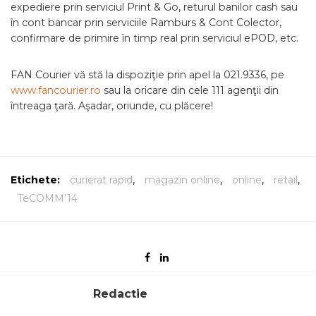
expediere prin serviciul Print & Go, returul banilor cash sau
în cont bancar prin serviciile Ramburs & Cont Colector,
confirmare de primire în timp real prin serviciul ePOD, etc.
FAN Courier vă stă la dispoziţie prin apel la 021.9336, pe
www.fancourier.ro
sau la oricare din cele 111 agenţii din
întreaga ţară. Aşadar, oriunde, cu plăcere!
Etichete:
curierat rapid
,
magazin online
,
online
,
retail
,
TeCOMM’14
Redactie