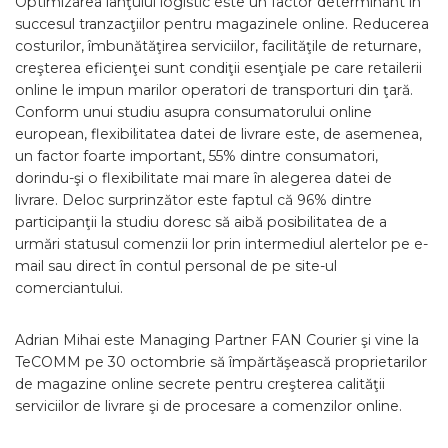
Optimizarea lanţului logistic este un factor determinant în
succesul tranzacţiilor pentru magazinele online. Reducerea
costurilor, îmbunătăţirea serviciilor, facilităţile de returnare,
creşterea eficienţei sunt condiţii esenţiale pe care retailerii
online le impun marilor operatori de transporturi din ţară.
Conform unui studiu asupra consumatorului online
european, flexibilitatea datei de livrare este, de asemenea,
un factor foarte important, 55% dintre consumatori,
dorindu-şi o flexibilitate mai mare în alegerea datei de
livrare. Deloc surprinzător este faptul că 96% dintre
participanţii la studiu doresc să aibă posibilitatea de a
urmări statusul comenzii lor prin intermediul alertelor pe e-
mail sau direct în contul personal de pe site-ul
comerciantului.
Adrian Mihai este Managing Partner FAN Courier şi vine la
TeCOMM pe 30 octombrie să împărtăşească proprietarilor
de magazine online secrete pentru creşterea calităţii
serviciilor de livrare şi de procesare a comenzilor online.