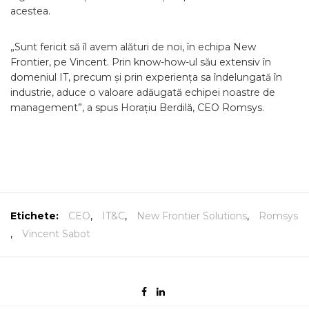
acestea.
„Sunt fericit să îl avem alături de noi, în echipa New
Frontier, pe Vincent. Prin know-how-ul său extensiv în
domeniul IT, precum și prin experiența sa îndelungată în
industrie, aduce o valoare adăugată echipei noastre de
management”, a spus Horațiu Berdilă, CEO Romsys.
Etichete:
CEO
,
IT&C
,
New Frontier Solutions
,
Romsys
,
Vincent Sabot