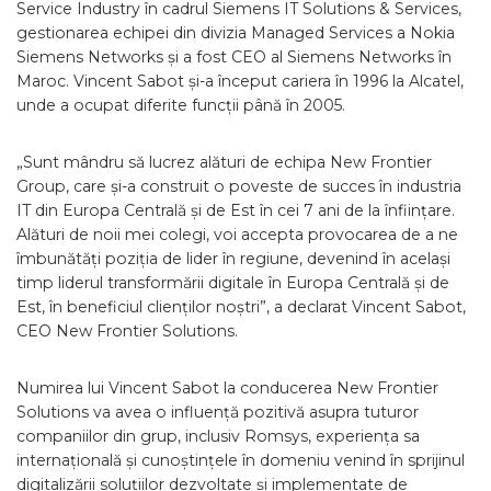
Service Industry în cadrul Siemens IT Solutions & Services,
gestionarea echipei din divizia Managed Services a Nokia
Siemens Networks și a fost CEO al Siemens Networks în
Maroc. Vincent Sabot și-a început cariera în 1996 la Alcatel,
unde a ocupat diferite funcții până în 2005.
„Sunt mândru să lucrez alături de echipa New Frontier
Group, care și-a construit o poveste de succes în industria
IT din Europa Centrală și de Est în cei 7 ani de la înființare.
Alături de noii mei colegi, voi accepta provocarea de a ne
îmbunătăți poziția de lider în regiune, devenind în același
timp liderul transformării digitale în Europa Centrală și de
Est, în beneficiul clienților noștri”, a declarat Vincent Sabot,
CEO New Frontier Solutions.
Numirea lui Vincent Sabot la conducerea New Frontier
Solutions va avea o influență pozitivă asupra tuturor
companiilor din grup, inclusiv Romsys, experiența sa
internațională și cunoștințele în domeniu venind în sprijinul
digitalizării soluțiilor dezvoltate și implementate de