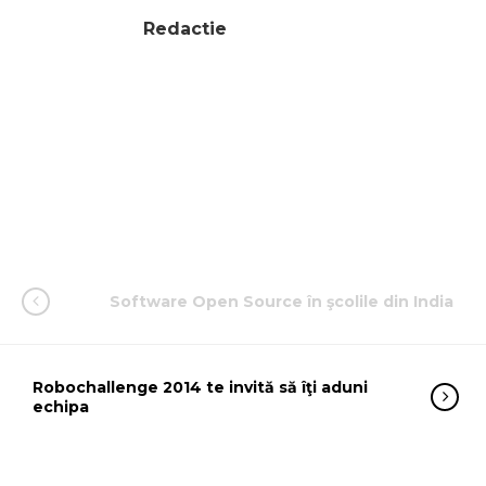
Redactie
Software Open Source în şcolile din India
Robochallenge 2014 te invită să îţi aduni
echipa