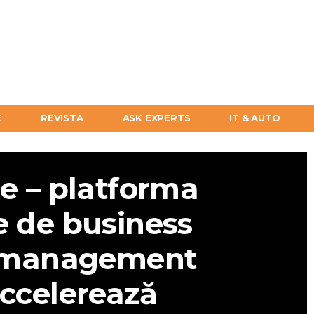
E
REVISTA
ASK EXPERTS
IT & AUTO
 – platforma
e de business
 management
accelerează