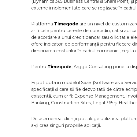
(Dynamics 365 Business Central și SharePoint) şi p
externe implementate care se regăsesc în cadrul 
Platforma
Timeqode
are un nivel de customizare
ar fi cele pentru cererile de concediu, cât și ap
de acordare a unui credit bancar sau o licitație e
ofere indicatori de performanţă pentru fiecare di
diminuarea costurilor în cadrul companiei, ci şi la 
Pentru
Timeqode
, Arggo Consulting pune la dispoz
Ei pot opta în modelul SaaS (Software as a Service
specificații și care să fie dezvoltată de către ec
existentă, cum ar fi: Expense Management, Invo
Banking, Construction Sites, Legal 365 și Healthca
De asemenea, clienții pot alege utilizarea platf
a-și crea singuri propriile aplicații.