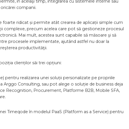
ermite, în acelaşi timp, integrarea cu sistemele interne sau
oricărei companii.
 foarte ridicat și permite atât crearea de aplicații simple cum
licații complexe, precum acelea care pot să gestioneze procesul
lectronică. Mai mult, acestea sunt capabile să măsoare şi să
ntre procesele implementate, ajutând astfel nu doar la
creşterea productivităţii.
iția clienților săi trei opțiuni:
) pentru realizarea unei soluții personalizate pe propriile
hipa Arggo Consulting, sau pot alege o soluție de business deja
ice Recognition, Procurement, Platforme B2B, Mobile SFA,
re.
ormei Timeqode în modelul PaaS (Platform as a Service) pentru