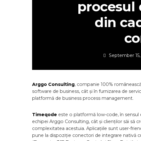
procesul 
din cad
co
September 15,
Arggo Consulting
, companie 100% românească, s
software de business, cât și în furnizarea de serv
platformă de business process management.
Timeqode
este o platformă low-code, în sensul
echipei Arggo Consulting, cât și clienților săi să c
complexitatea acestuia. Aplicațiile sunt user-friend
pune la dispoziție conectori de integrare nativă c