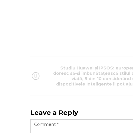
Studiu Huawei și IPSOS: europen
doresc să-și îmbunătățească stilul 
viață, 5 din 10 considerând
dispozitivele inteligente îi pot aj
Leave a Reply