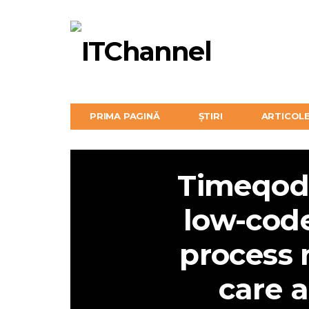
PRIMA PAGINĂ
ȘTIRI
ARTICOL
Timeqode
low-cod
process
care 