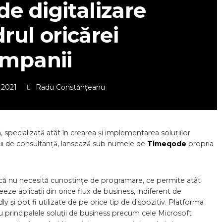
de digitalizare
rul oricărei
mpanii
 2021
Radu Constănțeanu
pecializată atât în crearea și implementarea soluțiilor
icii de consultanță, lansează sub numele de
Timeqode
propria
 că nu necesită cunoștințe de programare, ce permite atât
reeze aplicații din orice flux de business, indiferent de
ly și pot fi utilizate de pe orice tip de dispozitiv. Platforma
u principalele soluţii de business precum cele Microsoft