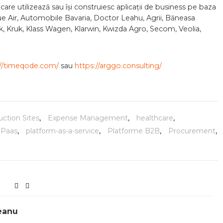
care utilizează sau își construiesc aplicații de business pe baza
 Air, Automobile Bavaria, Doctor Leahu, Agrii, Băneasa
k, Kruk, Klass Wagen, Klarwin, Kwizda Agro, Secom, Veolia,
://timeqode.com/
sau
https://arggo.consulting/
uction Sites
,
Expense Management
,
healthcare
,
Paas
,
platform-as-a-service
,
Platforme B2B
,
Procurement
,
eanu