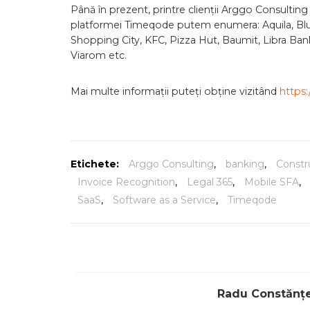
Până în prezent, printre clienții Arggo Consulting 
platformei Timeqode putem enumera: Aquila, Blue
Shopping City, KFC, Pizza Hut, Baumit, Libra Ban
Viarom etc.
Mai multe informații puteți obține vizitând
https
Etichete:
Arggo Consulting
,
banking
,
Constr
Invoice Recognition
,
Legal 365
,
Mobile SFA
,
SaaS
,
Software as a Service
,
Timeqode
Radu Constănț