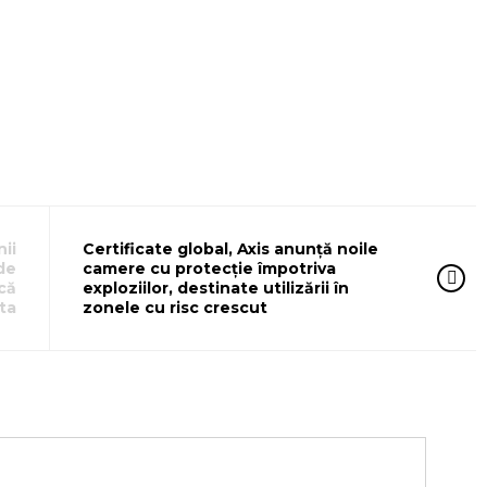
ii
Certificate global, Axis anunță noile
de
camere cu protecție împotriva
 că
exploziilor, destinate utilizării în
uta
zonele cu risc crescut