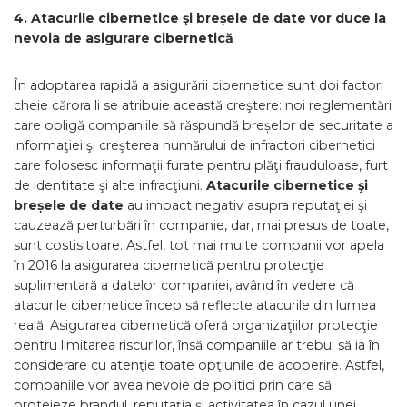
4. Atacurile cibernetice şi breșele de date vor duce la
nevoia de asigurare cibernetică
În adoptarea rapidă a asigurării cibernetice sunt doi factori
cheie cărora li se atribuie această creştere: noi reglementări
care obligă companiile să răspundă breșelor de securitate a
informaţiei şi creşterea numărului de infractori cibernetici
care folosesc informaţii furate pentru plăţi frauduloase, furt
de identitate şi alte infracţiuni.
Atacurile cibernetice şi
breșele de date
au impact negativ asupra reputaţiei şi
cauzează perturbări în companie, dar, mai presus de toate,
sunt costisitoare. Astfel, tot mai multe companii vor apela
în 2016 la asigurarea cibernetică pentru protecţie
suplimentară a datelor companiei, având în vedere că
atacurile cibernetice încep să reflecte atacurile din lumea
reală. Asigurarea cibernetică oferă organizaţiilor protecţie
pentru limitarea riscurilor, însă companiile ar trebui să ia în
considerare cu atenţie toate opţiunile de acoperire. Astfel,
companiile vor avea nevoie de politici prin care să
protejeze brandul, reputaţia şi activitatea în cazul unei