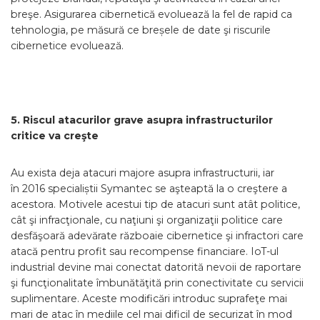
breşe. Asigurarea cibernetică evoluează la fel de rapid ca
tehnologia, pe măsură ce breșele de date şi riscurile
cibernetice evoluează.
5. Riscul atacurilor grave asupra infrastructurilor
critice va creşte
Au exista deja atacuri majore asupra infrastructurii, iar
în 2016 specialiștii Symantec se aşteaptă la o creştere a
acestora. Motivele acestui tip de atacuri sunt atât politice,
cât şi infracţionale, cu naţiuni şi organizaţii politice care
desfăşoară adevărate războaie cibernetice şi infractori care
atacă pentru profit sau recompense financiare. IoT-ul
industrial devine mai conectat datorită nevoii de raportare
şi funcţionalitate îmbunătăţită prin conectivitate cu servicii
suplimentare. Aceste modificări introduc suprafeţe mai
mari de atac în mediile cel mai dificil de securizat în mod