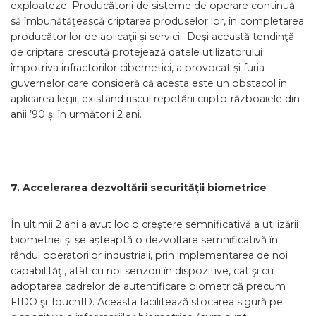
exploateze. Producătorii de sisteme de operare continuă
să îmbunătăţească criptarea produselor lor, în completarea
producătorilor de aplicaţii şi servicii. Deşi această tendinţă
de criptare crescută protejează datele utilizatorului
împotriva infractorilor cibernetici, a provocat şi furia
guvernelor care consideră că acesta este un obstacol în
aplicarea legii, existând riscul repetării cripto-războaiele din
anii ’90 și în următorii 2 ani.
7. Accelerarea dezvoltării securităţii biometrice
În ultimii 2 ani a avut loc o creştere semnificativă a utilizării
biometriei și se aşteaptă o dezvoltare semnificativă în
rândul operatorilor industriali, prin implementarea de noi
capabilităţi, atât cu noi senzori în dispozitive, cât şi cu
adoptarea cadrelor de autentificare biometrică precum
FIDO şi TouchID. Aceasta facilitează stocarea sigură pe