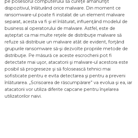
pe posesorul computerului să cureţe amănunţit
dispozitivul, înlăturând orice malware. Din moment ce
ransomware-ul poate fi instalat de un element malware
separat, acesta va fi şi el înlăturat, influenţând modelul de
business al operatorului de malware. Astfel, este de
așteptat ca mai multe reţele de distribuţie malware să
refuze să distribuie un malware atât de evident, forţând
grupurile ransomware să-şi dezvolte propriile metode de
distribuţie. Pe măsură ce aceste escrocherii pot fi
detectate mai uşor, atacatorii şi malware-ul acestora este
posibil să progreseze şi să folosească tehnici mai
sofisticate pentru e evita detectarea şi pentru a preveni
înlăturarea. „Scrisoarea de răscumpărare” va evolua şi ea, iar
atacatorii vor utiliza diferite capcane pentru înşelarea
utilizatorilor naivi.