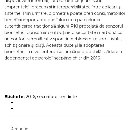
dispozitive a informaţiilor biometrice (cum sunt
amprentele), precum şi interoperabilitatea între aplicaţii şi
sisteme. Prin urmare, biometria poate oferi consumatorilor
beneficii importante prin înlocuirea parolelor cu
autentificarea tradiţională sigură PKI protejată de senzorul
biometric. Consumatorul obţine o securitate mai bună cu
un confort semnificativ sporit în deblocarea dispozitivului,
achiziţionare şi plăţi. Aceasta duce şi la adoptarea
biometriei la nivel enterprise, urmând o posibilă scădere a
dependenţei de parole începând chiar din 2016.
Etichete:
2016
,
securitate
,
tendinte
Redactie