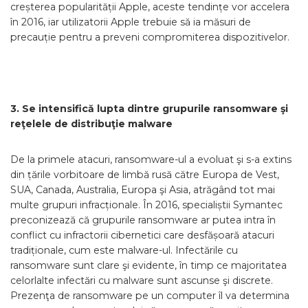
creșterea popularității Apple, aceste tendințe vor accelera
în 2016, iar utilizatorii Apple trebuie să ia măsuri de
precauție pentru a preveni compromiterea dispozitivelor.
3.
Se intensifică lupta dintre grupurile ransomware şi
reţelele de distribuţie malware
De la primele atacuri, ransomware-ul a evoluat şi s-a extins
din țările vorbitoare de limbă rusă către Europa de Vest,
SUA, Canada, Australia, Europa şi Asia, atrăgând tot mai
multe grupuri infracționale. În 2016, specialiștii Symantec
preconizează că grupurile ransomware ar putea intra în
conflict cu infractorii cibernetici care desfășoară atacuri
tradiționale, cum este malware-ul. Infectările cu
ransomware sunt clare şi evidente, în timp ce majoritatea
celorlalte infectări cu malware sunt ascunse şi discrete.
Prezenţa de ransomware pe un computer îl va determina