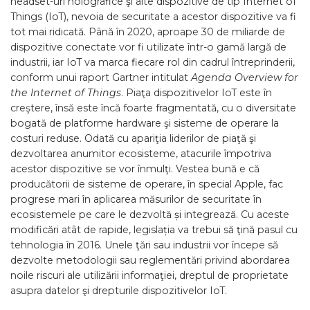
headset-uri holografice şi alte dispozitive de tip Internet of
Things (IoT), nevoia de securitate a acestor dispozitive va fi
tot mai ridicată. Până în 2020, aproape 30 de miliarde de
dispozitive conectate vor fi utilizate într-o gamă largă de
industrii, iar IoT va marca fiecare rol din cadrul întreprinderii,
conform unui raport Gartner intitulat
Agenda Overview for
the Internet of Things
. Piaţa dispozitivelor IoT este în
creştere, însă este încă foarte fragmentată, cu o diversitate
bogată de platforme hardware şi sisteme de operare la
costuri reduse. Odată cu apariţia liderilor de piaţă şi
dezvoltarea anumitor ecosisteme, atacurile împotriva
acestor dispozitive se vor înmulţi. Vestea bună e că
producătorii de sisteme de operare, în special Apple, fac
progrese mari în aplicarea măsurilor de securitate în
ecosistemele pe care le dezvoltă și integrează. Cu aceste
modificări atât de rapide, legislația va trebui să ţină pasul cu
tehnologia în 2016. Unele ţări sau industrii vor începe să
dezvolte metodologii sau reglementări privind abordarea
noile riscuri ale utilizării informaţiei, dreptul de proprietate
asupra datelor şi drepturile dispozitivelor IoT.