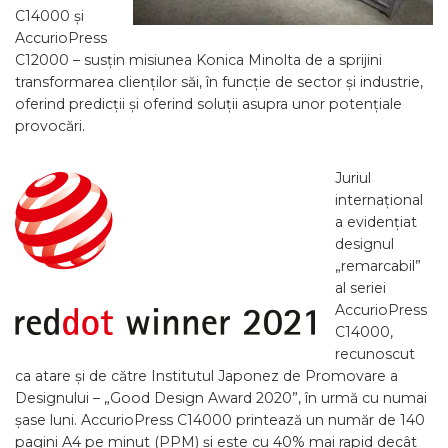
C14000 și
AccurioPress
C12000 – susțin misiunea Konica Minolta de a sprijini
transformarea clienților săi, în funcție de sector și industrie,
oferind predicții și oferind soluții asupra unor potențiale
provocări.
Juriul
internațional
a evidențiat
designul
„remarcabil”
al seriei
AccurioPress
C14000,
recunoscut
ca atare și de către Institutul Japonez de Promovare a
Designului – „Good Design Award 2020”, în urmă cu numai
șase luni. AccurioPress C14000 printează un număr de 140
pagini A4 pe minut (PPM) și este cu 40% mai rapid decât