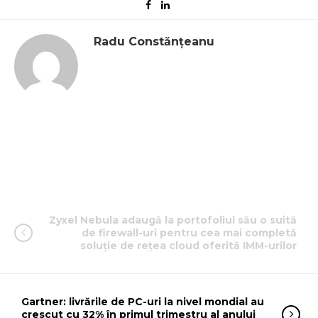
Radu Constănțeanu
Zyxel Nebula adaugă la portofoliul său o suită
de firewall-uri pentru cea mai completă
soluție de rețea cloud oferită IMM-urilor
Gartner: livrările de PC-uri la nivel mondial au
crescut cu 32% în primul trimestru al anului