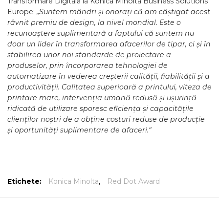
Transformare Digitală la Konica Minolta Business Solutions
Europe:
„Suntem mândri și onorați că am câștigat acest
râvnit premiu de design, la nivel mondial. Este o
recunoaștere suplimentară a faptului că suntem nu
doar un lider în transformarea afacerilor de tipar, ci și în
stabilirea unor noi standarde de proiectare a
produselor, prin încorporarea tehnologiei de
automatizare în vederea creșterii calității, fiabilității și a
productivității. Calitatea superioară a printului, viteza de
printare mare, intervenția umană redusă și ușurință
ridicată de utilizare sporesc eficiența și capacitățile
clienților noștri de a obține costuri reduse de producție
și oportunități suplimentare de afaceri.“
Etichete:
Konica Minolta
,
Red Dot Award