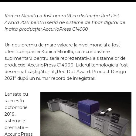
Konica Minolta a fost onorată cu distincția Red Dot
Award 2021 pentru seria de sisteme de tipar digital de
înaltă producție: AccurioPress C14000
Un nou premiu de mare valoare la nivel mondial a fost
oferit companiei Konica Minolta, ca recunoaștere
suplimentară pentru seria reprezentativă a sistemelor de
producție: AccurioPress C14000. Liderul tehnologic a fost
desemnat câștigător al „Red Dot Award: Product Design
2021” după un număr record de înregistrări.
Lansate cu
succes în
octombrie
2019,
sistemele
premiate –
AccurioPress