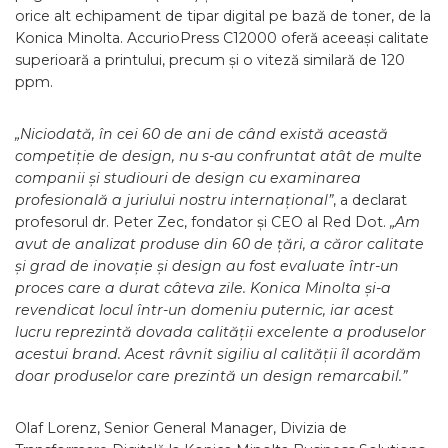
orice alt echipament de tipar digital pe bază de toner, de la
Konica Minolta. AccurioPress C12000 oferă aceeași calitate
superioară a printului, precum și o viteză similară de 120
ppm.
„Niciodată, în cei 60 de ani de când există această
competiție de design, nu s-au confruntat atât de multe
companii și studiouri de design cu examinarea
profesională a juriului nostru internațional”
, a declarat
profesorul dr. Peter Zec, fondator și CEO al Red Dot.
„Am
avut de analizat produse din 60 de țări, a căror calitate
și grad de inovație și design au fost evaluate într-un
proces care a durat câteva zile. Konica Minolta și-a
revendicat locul într-un domeniu puternic, iar acest
lucru reprezintă dovada calității excelente a produselor
acestui brand. Acest râvnit sigiliu al calității îl acordăm
doar produselor care prezintă un design remarcabil.”
Olaf Lorenz, Senior General Manager, Divizia de