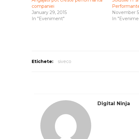
Angajatii pot creste performanta
Solutiile IT
companiei
Performantei
January 29, 2015
November 5,
In "Eveniment"
In "Evenime
Etichete:
siveco
Digital Ninja