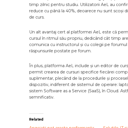
timp zilnic pentru studiu. Utilizatorii AeL au con
reduce cu până la 40%, deoarece nu sunt scoși din
de curs.
Un alt avantaj cert al platformei AeL este că perm
cursul în ritmul său propriu, dedicând cât timp ar
comunica cu instructorul și cu colegii pe forumul 
răspunsurile postate pe forum.
În plus, platforma AeL include și un editor de curs
permit crearea de cursuri specifice fiecărei compani
suplimentar, plecând de la procedurile și procesele
dispozitiv, indiferent de sistemul de operare: lap
sistem Software as a Service (SaaS), în Cloud. Ast
semnificativ.
Related