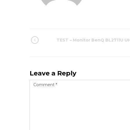
TEST – Monitor BenQ BL2711U U
Leave a Reply