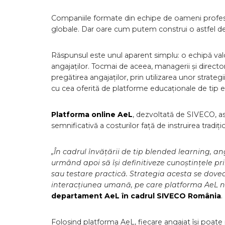
Companiile formate din echipe de oameni profesio
globale. Dar oare cum putem construi o astfel d
Răspunsul este unul aparent simplu: o echipă valo
angajaților. Tocmai de aceea, managerii și direct
pregătirea angajaților, prin utilizarea unor strateg
cu cea oferită de platforme educaționale de tip 
Platforma online AeL
, dezvoltată de SIVECO, as
semnificativă a costurilor față de instruirea tradiți
„În cadrul învățării de tip blended learning, an
urmând apoi să își definitiveze cunoștințele pri
sau testare practică. Strategia acesta se dove
interacțiunea umană, pe care platforma AeL nu
departament AeL în cadrul SIVECO România
.
Folosind platforma AeL, fiecare angajat își poate pl