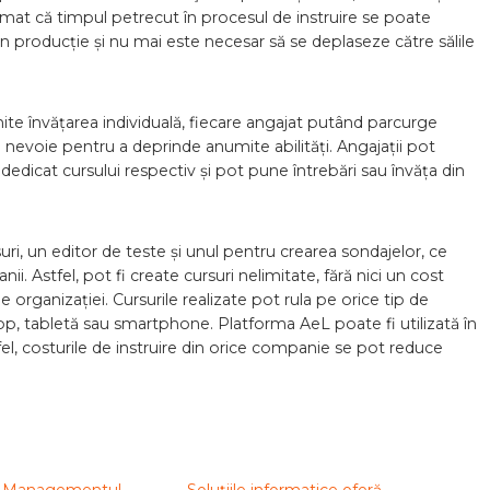
firmat că timpul petrecut în procesul de instruire se poate
 producție și nu mai este necesar să se deplaseze către sălile
ite învățarea individuală, fiecare angajat putând parcurge
e nevoie pentru a deprinde anumite abilități. Angajații pot
dedicat cursului respectiv și pot pune întrebări sau învăța din
uri, un editor de teste și unul pentru crearea sondajelor, ce
i. Astfel, pot fi create cursuri nelimitate, fără nici un cost
 organizației. Cursurile realizate pot rula pe orice tip de
top, tabletă sau smartphone. Platforma AeL poate fi utilizată în
fel, costurile de instruire din orice companie se pot reduce