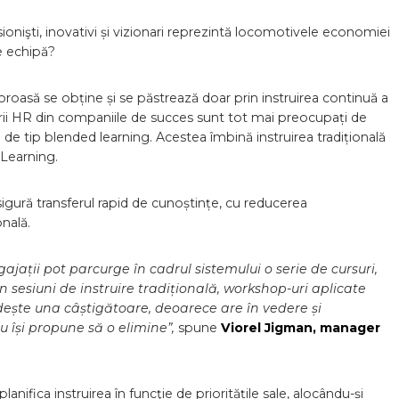
nişti, inovativi și vizionari reprezintă locomotivele economiei
e echipă?
roasă se obține și se păstrează doar prin instruirea continuă a
orii HR din companiile de succes sunt tot mai preocupați de
ii de tip blended learning. Acestea îmbină instruirea tradițională
eLearning.
igură transferul rapid de cunoștințe, cu reducerea
onală.
gajații pot parcurge în cadrul sistemului o serie de cursuri,
n sesiuni de instruire tradițională, workshop-uri aplicate
dește una câștigătoare, deoarece are în vedere și
 își propune să o elimine”,
spune
Viorel Jigman, manager
anifica instruirea în funcţie de prioritățile sale, alocându-și