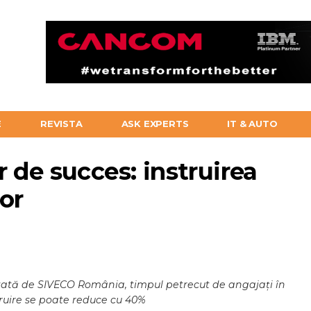
E
REVISTA
ASK EXPERTS
IT & AUTO
 de succes: instruirea
or
ltată de SIVECO România, timpul petrecut de angajați în
truire se poate reduce cu 40%