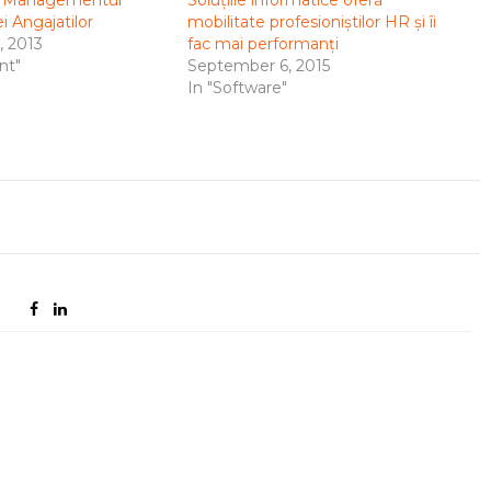
 si Managementul
Soluțiile informatice oferă
 Angajatilor
mobilitate profesioniștilor HR și îi
 2013
fac mai performanți
nt"
September 6, 2015
In "Software"