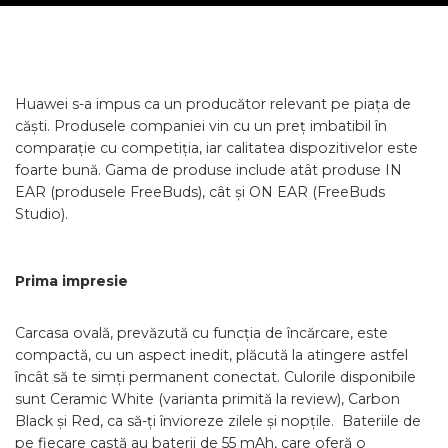
Huawei s-a impus ca un producător relevant pe piața de
căști. Produsele companiei vin cu un preț imbatibil în
comparație cu competiția, iar calitatea dispozitivelor este
foarte bună. Gama de produse include atât produse IN
EAR (produsele FreeBuds), cât și ON EAR (FreeBuds
Studio).
Prima impresie
Carcasa ovală, prevăzută cu funcția de încărcare, este
compactă, cu un aspect inedit, plăcută la atingere astfel
încât să te simți permanent conectat. Culorile disponibile
sunt Ceramic White (varianta primită la review), Carbon
Black și Red, ca să-ți învioreze zilele și nopțile. Bateriile de
pe fiecare castă au baterii de 55 mAh, care oferă o