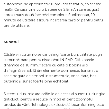
autonomie de aproximativ 11 ore (am testat-o, chiar este
reală). Carcasa vine cu o baterie de 215 mAh care asigură
aproximativ două încărcări complete. Suplimentar, 10
minute de utilizare asigură încărcarea căștilor pentru patru
ore de utilizare.
Sunetul
Căștile vin cu un noise canceling foarte bun, calitate puțin
surprinzătoare pentru niște căști IN EAR. Difuzoarele
dinamice de 10 mm, fiecare cu câte o bobină și o
diafragmă sensibilă din elemente polimerice, transmit o
serie bogată de armonii instrumentale, voce clară, bas
puternic și sunet foarte bine echilibrat.
Sistemul dual-mic are orificiile de acces al sunetului alungite
(slit-duct) pentru a reduce în mod eficient zgomotul
produs de vânt. Tehnologia exclusivistă beamforming este