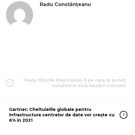
Radu Constănțeanu
Toate titlurile PlayStation 5 pe care le puteți
cumpăra în ziua lansării consolei
Gartner: Cheltuielile globale pentru
infrastructura centrelor de date vor crește cu
6% în 2021