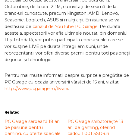
specială cu ocazia acestei aniversări, pe data de 12
Octombrie, de la ora 12PM, cu invitați de seamă de la
brand-uri cunoscute, precum Kingston, AMD, Lenovo,
Seasonic, Logitech, ASUS și mulți alții. Emisiunea se va
desfășura pe
canalul de YouTube PC Garage
. Pe durata
acesteia, spectatorii vor afla ultimele noutăți din domeniul
IT și totodată, vor putea participa la concursurile care se
vor susține LIVE pe durata întregii emisiuni, unde
reprezentanții vor oferi diverse premii pentru toți pasionații
de jocuri și tehnologie.
Pentru mai multe informații despre surprizele pregătite de
PC Garage cu ocazia aniversării vârstei de 15 ani, vizitați
http://www.pcgarage.ro/15-ani
.
Related
PC Garage serbează 18 ani
PC Garage sărbătoreşte 13
de pasiune pentru
ani de gaming, oferind
gaming, cu oferte speciale
cadou 1.001 SSD-uri