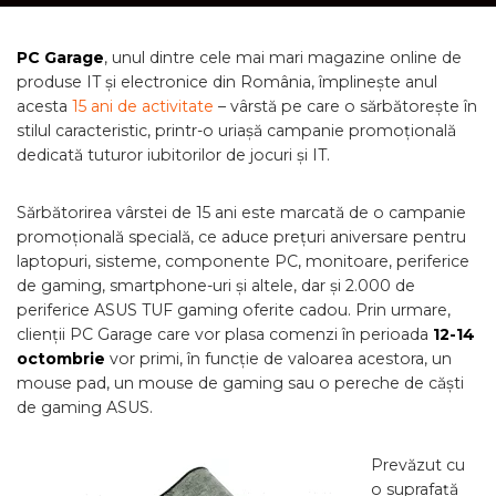
PC Garage
, unul dintre cele mai mari magazine online de
produse IT și electronice din România, împlinește anul
acesta
15 ani de activitate
– vârstă pe care o sărbătorește în
stilul caracteristic, printr-o uriașă campanie promoțională
dedicată tuturor iubitorilor de jocuri și IT.
Sărbătorirea vârstei de 15 ani este marcată de o campanie
promoțională specială, ce aduce prețuri aniversare pentru
laptopuri, sisteme, componente PC, monitoare, periferice
de gaming, smartphone-uri și altele, dar și 2.000 de
periferice ASUS TUF gaming oferite cadou. Prin urmare,
clienții PC Garage care vor plasa comenzi în perioada
12-14
octombrie
vor primi, în funcție de valoarea acestora, un
mouse pad, un mouse de gaming sau o pereche de căști
de gaming ASUS.
Prevăzut cu
o suprafață