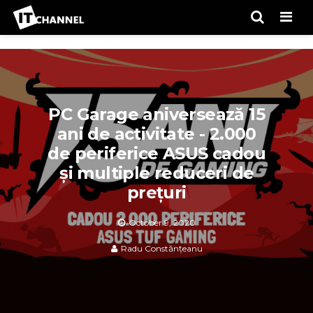
Men
PC Garage aniversează 15
ani de activitate - 2.000
de periferice ASUS cadou
și multiple reduceri de
prețuri
October 9, 2020
Radu Constănțeanu