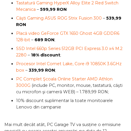
Tastatură Gaming HyperX Alloy Elite 2 Red Switch
Mecanica
–
599,99 RON
Căşti Gaming ASUS ROG Strix Fusion 300
–
539,99
RON
Placă video GeForce GTX 1650 Ghost 4GB GDDR6
128-bit
–
689 RON
;
SSD Intel 660p Series 512GB PCI Express 3.0 x4 M.2
2280
–
18% discount
;
Procesor Intel Comet Lake, Core i9 10850K 3.6GHz
box
–
339,99 RON
;
PC Complet Şcoala Online Starter AMD Athlon
3000G
(include PC, monitor, mouse, tastatură, căşti
cu microfon şi cameră WEB) – 1.789,99 RON;
10% discount suplimentar la toate monitoarele
Lenovo din campanie
Mai mult decât atât, PC Garage TV va susține o emisiune