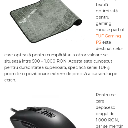
textilă
optimizată
pentru
gaming,
mouse pad-ul
TUF Gaming
P3
este
destinat celor
care optează pentru cumpărături a căror valoare se
situează între 500 – 1.000 RON. Acesta este cunoscut
pentru durabilitatea superioară, specifică seriei TUF și
promite o poziționare extrem de precisă a cursorului pe
ecran.
Pentru cei
care
depășesc
pragul de
1.000 RON,
dar se mențin