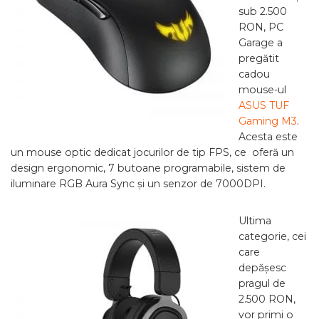
sub 2.500
RON, PC
Garage a
pregătit
cadou
mouse-ul
ASUS TUF
Gaming M3
.
Acesta este
un mouse optic dedicat jocurilor de tip FPS, ce oferă un
design ergonomic, 7 butoane programabile, sistem de
iluminare RGB Aura Sync și un senzor de 7000DPI.
Ultima
categorie, cei
care
depășesc
pragul de
2.500 RON,
vor primi o