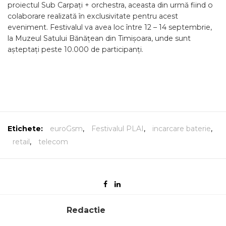
proiectul Sub Carpați + orchestra, aceasta din urmă fiind o
colaborare realizată în exclusivitate pentru acest
eveniment. Festivalul va avea loc între 12 – 14 septembrie,
la Muzeul Satului Bănățean din Timișoara, unde sunt
așteptați peste 10.000 de participanți.
Etichete:
euroGsm
,
Festivalul PLAI
,
incarcare baterie
,
retail
,
telecom
Redactie