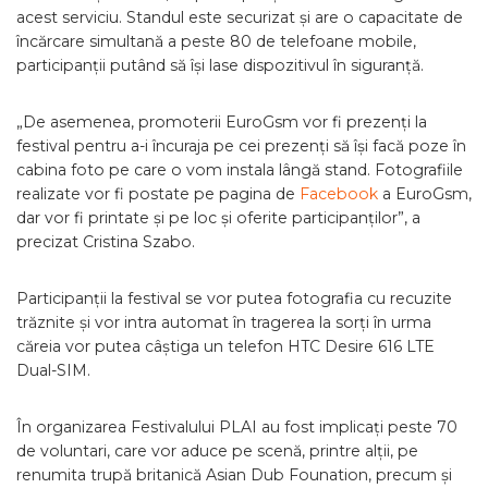
acest serviciu. Standul este securizat și are o capacitate de
încărcare simultană a peste 80 de telefoane mobile,
participanții putând să își lase dispozitivul în siguranță.
„De asemenea, promoterii EuroGsm vor fi prezenți la
festival pentru a-i încuraja pe cei prezenți să își facă poze în
cabina foto pe care o vom instala lângă stand. Fotografiile
realizate vor fi postate pe pagina de
Facebook
a EuroGsm,
dar vor fi printate și pe loc și oferite participanților”, a
precizat Cristina Szabo.
Participanții la festival se vor putea fotografia cu recuzite
trăznite și vor intra automat în tragerea la sorți în urma
căreia vor putea câștiga un telefon HTC Desire 616 LTE
Dual-SIM.
În organizarea Festivalului PLAI au fost implicați peste 70
de voluntari, care vor aduce pe scenă, printre alții, pe
renumita trupă britanică Asian Dub Founation, precum și