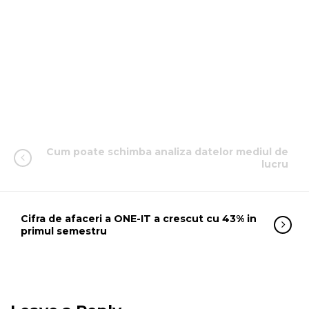
Cum poate schimba analiza datelor mediul de
lucru
Cifra de afaceri a ONE-IT a crescut cu 43% in
primul semestru