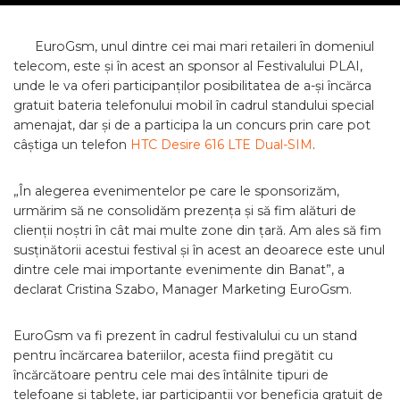
EuroGsm, unul dintre cei mai mari retaileri în domeniul
telecom, este și în acest an sponsor al Festivalului PLAI,
unde le va oferi participanților posibilitatea de a-și încărca
gratuit bateria telefonului mobil în cadrul standului special
amenajat, dar și de a participa la un concurs prin care pot
câștiga un telefon
HTC Desire 616 LTE Dual-SIM
.
„În alegerea evenimentelor pe care le sponsorizăm,
urmărim să ne consolidăm prezența și să fim alături de
clienții noștri în cât mai multe zone din țară. Am ales să fim
susținătorii acestui festival și în acest an deoarece este unul
dintre cele mai importante evenimente din Banat”, a
declarat Cristina Szabo, Manager Marketing EuroGsm.
EuroGsm va fi prezent în cadrul festivalului cu un stand
pentru încărcarea bateriilor, acesta fiind pregătit cu
încărcătoare pentru cele mai des întâlnite tipuri de
telefoane și tablete, iar participanții vor beneficia gratuit de