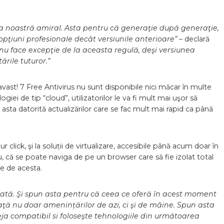
va noastră amiral. Asta pentru că generaţie după generaţie,
opţiuni profesionale decât versiunile anterioare”
– declară
 nu face excepţie de la aceasta regulă, deşi versiunea
rile tuturor.”
vast! 7 Free Antivirus nu sunt disponibile nici măcar în multe
iei de tip “cloud”, utilizatorilor le va fi mult mai uşor să
i asta datorită actualizărilor care se fac mult mai rapid ca până
ur click, şi la soluții de virtualizare, accesibile până acum doar în
 că se poate naviga de pe un browser care să fie izolat total
te de acesta.
 o dată. Şi spun asta pentru că ceea ce oferă în acest moment
aţă nu doar amenințărilor de azi, ci şi de mâine. Spun asta
ja compatibil si foloseşte tehnologiile din următoarea