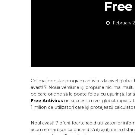
Free
February 2
Cel mai popular program antivirus la nivel global t
avast! 7. Noua versiune işi propune nici mai mult, 
pe care oricine să le poate folosi cu uşurinţă. Iar 
Free Antivirus
un succes la nivel global: rapidi
1 milion de utilizatori care işi protejează calculato
Noul avast! 7 oferă foarte rapid utilizatorilor infor
acum e mai uşor ca oricând să iţi ajuţi de la dista