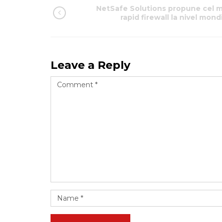
NetSafe Solutions propune cel m
rapid firewall la nivel mond
Leave a Reply