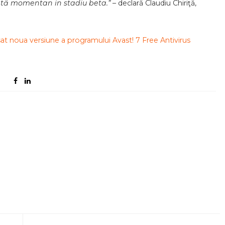
ată momentan in stadiu beta.”
– declară Claudiu Chiriţă,
sat noua versiune a programului Avast! 7 Free Antivirus