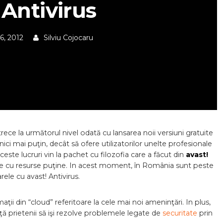
 Antivirus
6, 2012
Silviu Cojocaru
rece la următorul nivel odată cu lansarea noii versiuni gratuite
nici mai puţin, decât să ofere utilizatorilor unelte profesionale
aceste lucruri vin la pachet cu filozofia care a făcut din
avast!
tate cu resurse puţine. In acest moment, în România sunt peste
arele cu avast! Antivirus.
maţii din “cloud” referitoare la cele mai noi ameninţări. In plus,
nţă prietenii să işi rezolve problemele legate de
securitate
prin