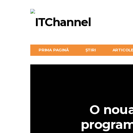
PRIMA PAGINĂ
ȘTIRI
ARTICOL
O noua
program