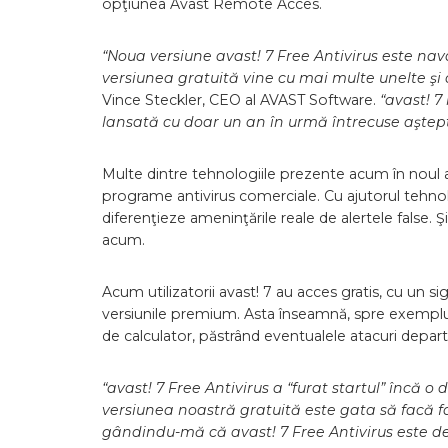
opţiunea Avast Remote Acces.
“Noua versiune avast! 7 Free Antivirus este na
versiunea gratuită vine cu mai multe unelte şi 
Vince Steckler, CEO al AVAST Software.
“avast! 7
lansată cu doar un an în urmă întrecuse aşteptă
Multe dintre tehnologiile prezente acum în noul a
programe antivirus comerciale. Cu ajutorul tehnolog
diferenţieze ameninţările reale de alertele false. Ş
acum.
Acum utilizatorii avast! 7 au acces gratis, cu un sig
versiunile premium. Asta înseamnă, spre exemplu,
de calculator, păstrând eventualele atacuri depar
“avast! 7 Free Antivirus a “furat startul” încă
versiunea noastră gratuită este gata să facă f
gândindu-mă că avast! 7 Free Antivirus este de