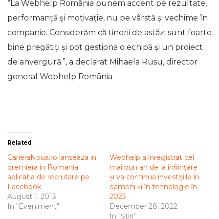
“La Webhelp România punem accent pe rezultate,
performanță și motivație, nu pe vârstă și vechime în
companie. Considerăm că tinerii de astăzi sunt foarte
bine pregătiți și pot gestiona o echipă și un proiect
de anvergură.”, a declarat Mihaela Rusu, director
general Webhelp România
Related
CarieraNoua.ro lanseaza in
Webhelp a înregistrat cel
premiera in Romania
mai bun an de la înființare
aplicatia de recrutare pe
și va continua investițiile în
Facebook
oameni și în tehnologie în
August 1, 2013
2023
In "Eveniment"
December 28, 2022
In "Știri"