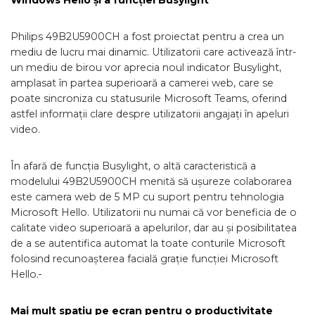
Windows Hello și a funcției Busylight
Philips 49B2U5900CH a fost proiectat pentru a crea un
mediu de lucru mai dinamic. Utilizatorii care activează într-
un mediu de birou vor aprecia noul indicator Busylight,
amplasat în partea superioară a camerei web, care se
poate sincroniza cu statusurile Microsoft Teams, oferind
astfel informații clare despre utilizatorii angajați în apeluri
video.
În afară de funcția Busylight, o altă caracteristică a
modelului 49B2U5900CH menită să ușureze colaborarea
este camera web de 5 MP cu suport pentru tehnologia
Microsoft Hello. Utilizatorii nu numai că vor beneficia de o
calitate video superioară a apelurilor, dar au și posibilitatea
de a se autentifica automat la toate conturile Microsoft
folosind recunoașterea facială grație funcției Microsoft
Hello.
Mai mult spațiu pe ecran pentru o productivitate