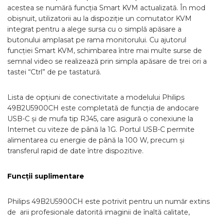
acestea se numără funcția Smart KVM actualizată. În mod
obișnuit, utilizatorii au la dispoziție un comutator KVM
integrat pentru a alege sursa cu o simplă apăsare a
butonului amplasat pe rama monitorului. Cu ajutorul
funcției Smart KVM, schimbarea între mai multe surse de
semnal video se realizează prin simpla apăsare de trei ori a
tastei “Ctrl” de pe tastatură.
Lista de opțiuni de conectivitate a modelului Philips
49B2U5900CH este completată de funcția de andocare
USB-C și de mufa tip RJ45, care asigură o conexiune la
Internet cu viteze de până la 1G. Portul USB-C permite
alimentarea cu energie de până la 100 W, precum și
transferul rapid de date între dispozitive.
Funcții suplimentare
Philips 49B2U5900CH este potrivit pentru un număr extins
de arii profesionale datorită imaginii de înaltă calitate,