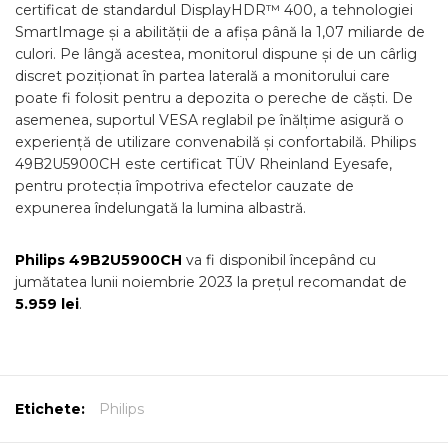
certificat de standardul DisplayHDR™ 400, a tehnologiei
SmartImage și a abilității de a afișa până la 1,07 miliarde de
culori. Pe lângă acestea, monitorul dispune și de un cârlig
discret poziționat în partea laterală a monitorului care
poate fi folosit pentru a depozita o pereche de căști. De
asemenea, suportul VESA reglabil pe înălțime asigură o
experiență de utilizare convenabilă și confortabilă. Philips
49B2U5900CH este certificat TÜV Rheinland Eyesafe,
pentru protecția împotriva efectelor cauzate de
expunerea îndelungată la lumina albastră.
Philips 49B2U5900CH
va fi disponibil începând cu
jumătatea lunii noiembrie 2023 la prețul recomandat de
5.959 lei
.
Etichete:
Philips