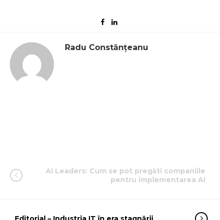
Radu Constănțeanu
AI Leaders: Cum se pot pregăti companiile
pentru implementarea AI
Editorial – Industria IT în era stagnării