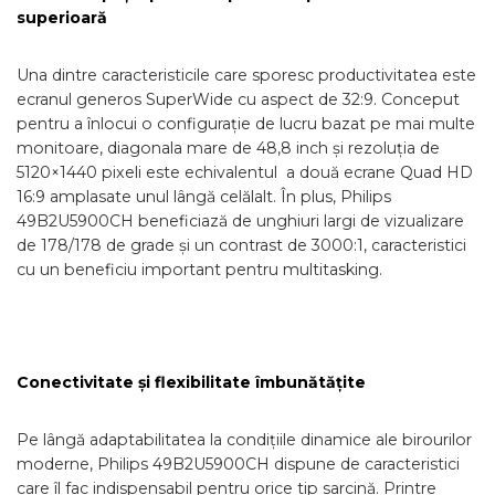
superioară
Una dintre caracteristicile care sporesc productivitatea este
ecranul generos SuperWide cu aspect de 32:9. Conceput
pentru a înlocui o configurație de lucru bazat pe mai multe
monitoare, diagonala mare de 48,8 inch și rezoluția de
5120×1440 pixeli este echivalentul a două ecrane Quad HD
16:9 amplasate unul lângă celălalt. În plus, Philips
49B2U5900CH beneficiază de unghiuri largi de vizualizare
de 178/178 de grade și un contrast de 3000:1, caracteristici
cu un beneficiu important pentru multitasking.
Conectivitate și flexibilitate îmbunătățite
Pe lângă adaptabilitatea la condițiile dinamice ale birourilor
moderne, Philips 49B2U5900CH dispune de caracteristici
care îl fac indispensabil pentru orice tip sarcină. Printre