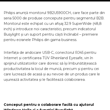
Philips anunță monitorul 9B2U5900CH, care face parte din
seria 5000 de produse concepute pentru segmentul B2B.
Monitorul este echipat cu un afișaj 32:9 SuperWide (48,8
inch) și introduce noi caracteristici, precum indicatorul
Busylight și un suport pentru căști înclinabil – premiere
pentru ecranele Philips din gama business.
Interfața de andocare USB-C, conectorul RJ45 pentru
Internet și certificarea TÜV Rheinland Eyesafe, vin în
sprijinul utilizatorilor care doresc să își îmbunătățească
productivitatea la locul de muncă, precum și pentru cei
care lucrează de acasă și au nevoie de un produs care le
ușurează activitatea și le facilitează colaborarea.
Conceput pentru o colaborare facilă cu ajutorul