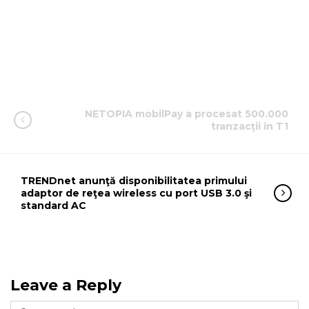
NETOPIA mobilPay a procesat 500.000
tranzacţii în T1
TRENDnet anunţă disponibilitatea primului
adaptor de reţea wireless cu port USB 3.0 şi
standard AC
Leave a Reply