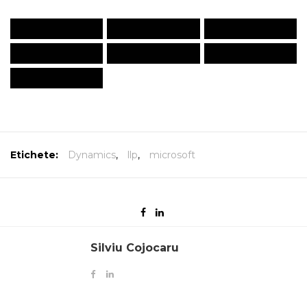
Etichete:
Dynamics
,
llp
,
microsoft
Silviu Cojocaru