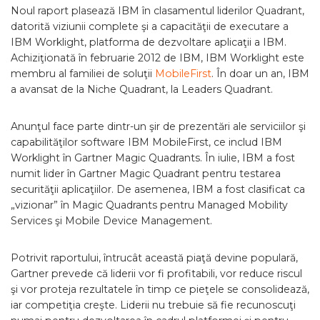
Noul raport plasează IBM în clasamentul liderilor Quadrant,
datorită viziunii complete şi a capacităţii de executare a
IBM Worklight, platforma de dezvoltare aplicaţii a IBM.
Achiziţionată în februarie 2012 de IBM, IBM Worklight este
membru al familiei de soluţii
MobileFirst
. În doar un an, IBM
a avansat de la Niche Quadrant, la Leaders Quadrant.
Anunţul face parte dintr-un şir de prezentări ale serviciilor şi
capabilităţilor software IBM MobileFirst, ce includ IBM
Worklight în Gartner Magic Quadrants. În iulie, IBM a fost
numit lider în Gartner Magic Quadrant pentru testarea
securităţii aplicaţiilor. De asemenea, IBM a fost clasificat ca
„vizionar” în Magic Quadrants pentru Managed Mobility
Services şi Mobile Device Management.
Potrivit raportului, întrucât această piaţă devine populară,
Gartner prevede că liderii vor fi profitabili, vor reduce riscul
şi vor proteja rezultatele în timp ce pieţele se consolidează,
iar competiţia creşte. Liderii nu trebuie să fie recunoscuţi