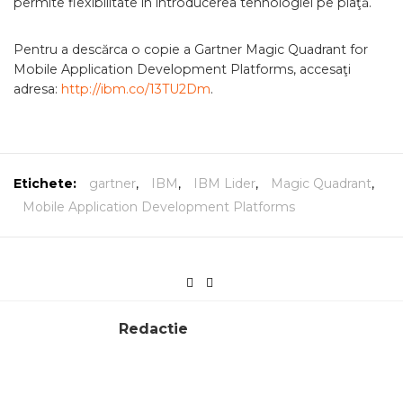
permite flexibilitate în introducerea tehnologiei pe piaţă.
Pentru a descărca o copie a Gartner Magic Quadrant for
Mobile Application Development Platforms, accesaţi
adresa:
http://ibm.co/13TU2Dm
.
Etichete:
gartner
,
IBM
,
IBM Lider
,
Magic Quadrant
,
Mobile Application Development Platforms
Redactie