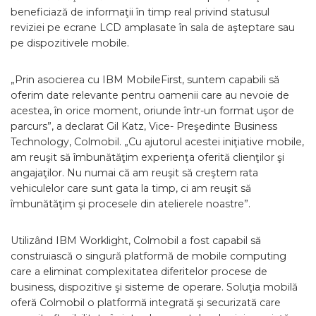
beneficiază de informaţii în timp real privind statusul
reviziei pe ecrane LCD amplasate în sala de aşteptare sau
pe dispozitivele mobile.
„Prin asocierea cu IBM MobileFirst, suntem capabili să
oferim date relevante pentru oamenii care au nevoie de
acestea, în orice moment, oriunde într-un format uşor de
parcurs”, a declarat Gil Katz, Vice- Preşedinte Business
Technology, Colmobil. „Cu ajutorul acestei iniţiative mobile,
am reuşit să îmbunătăţim experienţa oferită clienţilor şi
angajaţilor. Nu numai că am reuşit să creştem rata
vehiculelor care sunt gata la timp, ci am reuşit să
îmbunătăţim şi procesele din atelierele noastre”.
Utilizând IBM Worklight, Colmobil a fost capabil să
construiască o singură platformă de mobile computing
care a eliminat complexitatea diferitelor procese de
business, dispozitive şi sisteme de operare. Soluţia mobilă
oferă Colmobil o platformă integrată şi securizată care