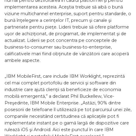
numai pentru dezvoltarea în cadrul platformei şi pentru
implementarea acesteia. Aceştia trebuie să aibă o bună
viziune multichannel enterprise, suport pentru standarde, o
bună înţelegere a cerinţelor IT, precum şi canale şi
partneriate pentru pieţe. Liderii trebuie să ofere platforme
uşor de achiziţionat, de programat, de implementat şi de
actualizat. Liderii se pot concentra pe conceptele de
business-to-consumer sau business-to-enterprise,
calificativele mari fiind obţinute de vânzătorii care acoperă
ambele aspecte.
„IBM MobileFirst, care include IBM Worklight, reprezintă
cel mai complet portofoliu de servicii şi software din
industrie care ajută clienţii să beneficieze de economia
mobilă emergentă,” a declarat Phil Buckellew, Vice-
Preşedinte, IBM Mobile Enterprise. „Astăzi, 90% dintre
posesorii de telefoane îl utilizează pe tot parcursul unei zile,
companiile necesitând certitudinea că aplicaţiile pot fi
implementate instant pe o gamă largă de dispozitive care
rulează iOS şi Android. Aici este punctul în care IBM