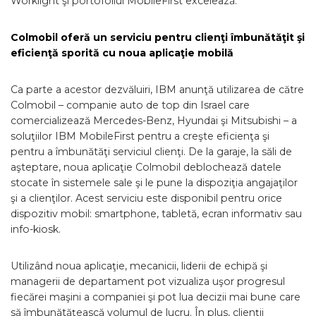
Worklight şi portofoliul MobileFirst excelează.”
Colmobil oferă un serviciu pentru clienţi îmbunătăţit şi
eficienţă sporită cu noua aplicaţie mobilă
Ca parte a acestor dezvăluiri, IBM anunţă utilizarea de către
Colmobil – companie auto de top din Israel care
comercializează Mercedes-Benz, Hyundai şi Mitsubishi – a
soluţiilor IBM MobileFirst pentru a creşte eficienţa şi
pentru a îmbunătăţi serviciul clienţi. De la garaje, la săli de
aşteptare, noua aplicaţie Colmobil deblochează datele
stocate în sistemele sale şi le pune la dispoziţia angajaţilor
şi a clienţilor. Acest serviciu este disponibil pentru orice
dispozitiv mobil: smartphone, tabletă, ecran informativ sau
info-kiosk.
Utilizând noua aplicaţie, mecanicii, liderii de echipă şi
managerii de departament pot vizualiza uşor progresul
fiecărei maşini a companiei şi pot lua decizii mai bune care
să îmbunătăţească volumul de lucru. În plus, clienţii