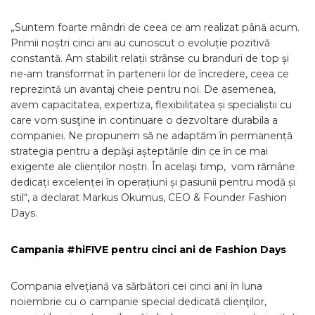
„Suntem foarte mândri de ceea ce am realizat până acum.
Primii noștri cinci ani au cunoscut o evoluție pozitivă
constantă. Am stabilit relații strânse cu branduri de top și
ne-am transformat în partenerii lor de încredere, ceea ce
reprezintă un avantaj cheie pentru noi. De asemenea,
avem capacitatea, expertiza, flexibilitatea și specialiștii cu
care vom susţine in continuare o dezvoltare durabila a
companiei. Ne propunem să ne adaptăm în permanență
strategia pentru a depăşi așteptările din ce în ce mai
exigente ale clienților noștri. În acelaşi timp, vom rămâne
dedicați excelenței în operațiuni și pasiunii pentru modă și
stil“, a declarat Markus Okumus, CEO & Founder Fashion
Days.
Campania #hiFIVE pentru cinci ani de Fashion Days
Compania elvețiană va sărbători cei cinci ani în luna
noiembrie cu o campanie special dedicată clienţilor,