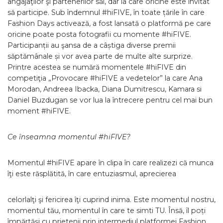
angajaţilor şi partenerilor săi, dar la care oricine este invitat
să participe. Sub îndemnul #hiFIVE, în toate țările în care
Fashion Days activează, a fost lansată o platformă pe care
oricine poate posta fotografii cu momente #hiFIVE.
Participanții au şansa de a câștiga diverse premii
săptămânale și vor avea parte de multe alte surprize.
Printre acestea se numără momentele #hiFIVE din
competiţia „Provocare #hiFIVE a vedetelor” la care Ana
Morodan, Andreea Ibacka, Diana Dumitrescu, Kamara si
Daniel Buzdugan se vor lua la întrecere pentru cel mai bun
moment #hiFIVE.
Ce înseamna momentul #hiFIVE?
Momentul #hiFIVE apare în clipa în care realizezi că munca
îţi este răsplătită, în care entuziasmul, aprecierea
celorlalţi şi fericirea îţi cuprind inima. Este momentul nostru,
momentul tău, momentul în care te simti TU. Însă, îl poți
împărtăși cu prietenii prin intermediul platformei Fashion