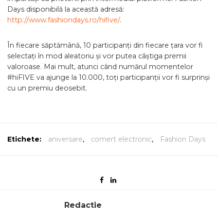
Days disponibilă la această adresă:
http://www.fashiondays.ro/hifive/
.
În fiecare săptămână, 10 participanți din fiecare țara vor fi
selectați în mod aleatoriu și vor putea câștiga premii
valoroase. Mai mult, atunci când numărul momentelor
#hiFIVE va ajunge la 10.000, toți participanții vor fi surprinși
cu un premiu deosebit.
Etichete:
aniversare
,
comert electronic
,
Fashion Days
Redactie