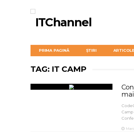
PRIMA PAGINĂ
ȘTIRI
ARTICOL
TAG: IT CAMP
Con
mai
CodeCa
Camp î
Conf
Marc