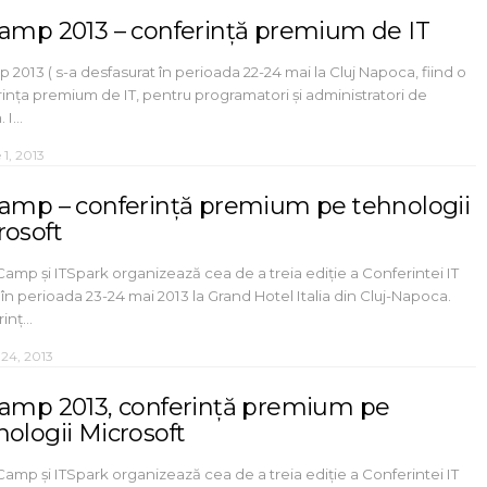
Camp 2013 – conferință premium de IT
 2013 ( s-a desfasurat în perioada 22-24 mai la Cluj Napoca, fiind o
ința premium de IT, pentru programatori și administratori de
. I…
 1, 2013
Camp – conferință premium pe tehnologii
rosoft
mp și ITSpark organizează cea de a treia ediție a Conferintei IT
n perioada 23-24 mai 2013 la Grand Hotel Italia din Cluj-Napoca.
rinț…
24, 2013
Camp 2013, conferință premium pe
nologii Microsoft
mp și ITSpark organizează cea de a treia ediție a Conferintei IT