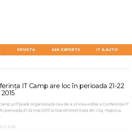
E
REVISTA
ASK EXPERTS
IT & AUTO
ferința IT Camp are loc în perioada 21-22
 2015
mp și ITSpark organizează cea de a cincea ediție a Conferinței IT
n perioada 21-22 mai 2015 la Grand Hotel Italia din Cluj -Napoca.
e…
h 2, 2015