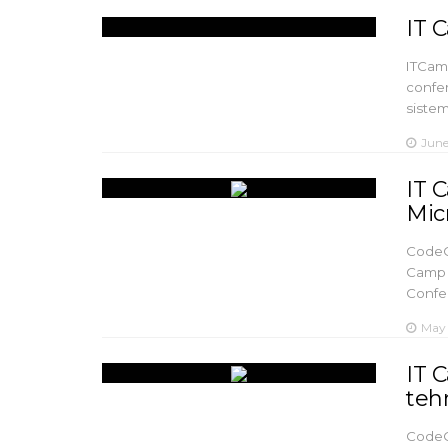
IT 
ITCamp
confer
sistem
June
IT 
Mic
CodeCa
Camp î
Confe
May 
IT 
teh
CodeCa