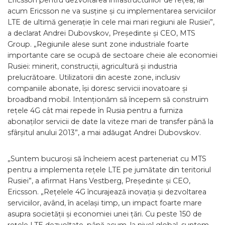
Ericsson pentru dezvoltarea infrastructurilor de rețea, iar
acum Ericsson ne va susține și cu implementarea serviciilor
LTE de ultimă generație în cele mai mari regiuni ale Rusiei”,
a declarat Andrei Dubovskov, Președinte și CEO, MTS
Group. „Regiunile alese sunt zone industriale foarte
importante care se ocupă de sectoare cheie ale economiei
Rusiei: minerit, construcții, agricultură și industria
prelucrătoare. Utilizatorii din aceste zone, inclusiv
companiile abonate, își doresc servicii inovatoare și
broadband mobil. Intenționăm să începem să construim
rețele 4G cât mai repede în Rusia pentru a furniza
abonaților servicii de date la viteze mari de transfer până la
sfârșitul anului 2013”, a mai adăugat Andrei Dubovskov.
„Suntem bucuroși să încheiem acest parteneriat cu MTS
pentru a implementa rețele LTE pe jumătate din teritoriul
Rusiei”, a afirmat Hans Vestberg, Președinte și CEO,
Ericsson. „Rețelele 4G încurajează inovația și dezvoltarea
serviciilor, având, în același timp, un impact foarte mare
asupra societății și economiei unei țări. Cu peste 150 de