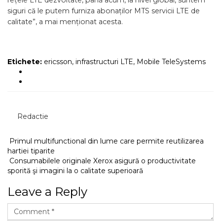
rețele LTE dezvoltate, până acum, la nivel global, suntem
siguri că le putem furniza abonaților MTS servicii LTE de
calitate”, a mai menționat acesta.
Etichete:
ericsson
,
infrastructuri LTE
,
Mobile TeleSystems
Redactie
Primul multifunctional din lume care permite reutilizarea
hartiei tiparite
Consumabilele originale Xerox asigură o productivitate
sporită şi imagini la o calitate superioară
Leave a Reply