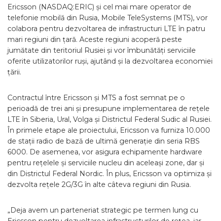
Ericsson (NASDAQ:ERIC) și cel mai mare operator de
telefonie mobilă din Rusia, Mobile TeleSystems (MTS), vor
colabora pentru dezvoltarea de infrastructuri LTE în patru
mari regiuni din țară. Aceste regiuni acoperă peste
jumătate din teritoriul Rusiei și vor îmbunătăți serviciile
oferite utilizatorilor ruși, ajutând și la dezvoltarea economiei
țării.
Contractul între Ericsson și MTS a fost semnat pe o
perioadă de trei ani și presupune implementarea de rețele
LTE în Siberia, Ural, Volga și Districtul Federal Sudic al Rusiei.
În primele etape ale proiectului, Ericsson va furniza 10.000
de stații radio de bază de ultimă generație din seria RBS
6000. De asemenea, vor asigura echipamente hardware
pentru rețelele și serviciile nucleu din aceleași zone, dar și
din Districtul Federal Nordic. În plus, Ericsson va optimiza și
dezvolta rețele 2G/3G în alte câteva regiuni din Rusia.
„Deja avem un parteneriat strategic pe termen lung cu