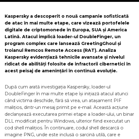
Kaspersky a descoperit o nouă campanie sofisticată
de atac în mai multe etape, care vizează portofelele
digitale de criptomonede în Europa, SUA și America
Latină. Atacul implică loader-ul DoubleFinger, un
program complex care lansează GreetingGhoul și
troianul Remcos Remote Access (RAT). Analiza
Kaspersky evidențiază tehnicile avansate și nivelul
ridicat de abilități folosite de infractorii cibernetici în
acest peisaj de amenințări în continuă evoluție.
După cum arată investigația Kaspersky, loader-ul
DoubleFinger în mai multe etape își inițiază atacul atunci
când victima deschide, fără să vrea, un atașament PIF
malițios, dintr-un mesaj primit pe e-mail. Această acțiune
declanșează executarea primei etape a loader-ului, un binar
DLL modificat pentru Windows, ulterior fiind executat un
cod shell malițios. În continuare, codul shell descarcă o
imagine PNG, unde este inclusă o sarcină utilă, care e