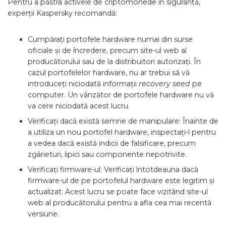
Pentru a păstra activele de criptomonede în siguranță,
experții Kaspersky recomandă:
Cumpărați portofele hardware numai din surse
oficiale și de încredere, precum site-ul web al
producătorului sau de la distribuitori autorizați. În
cazul portofelelor hardware, nu ar trebui să vă
introduceți niciodată informații
recovery seed
pe
computer. Un vânzător de portofele hardware nu vă
va cere niciodată acest lucru.
Verificați dacă există semne de manipulare: Înainte de
a utiliza un nou portofel hardware, inspectați-l pentru
a vedea dacă există indicii de falsificare, precum
zgârieturi, lipici sau componente nepotrivite.
Verificați firmware-ul: Verificați întotdeauna dacă
firmware-ul de pe portofelul hardware este legitim și
actualizat. Acest lucru se poate face vizitând site-ul
web al producătorului pentru a afla cea mai recentă
versiune.