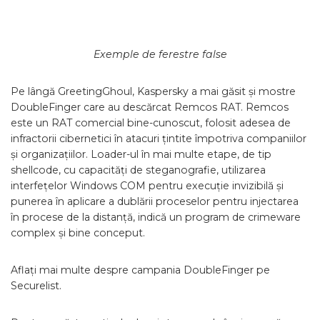
Exemple de ferestre false
Pe lângă GreetingGhoul, Kaspersky a mai găsit și mostre
DoubleFinger care au descărcat Remcos RAT. Remcos
este un RAT comercial bine-cunoscut, folosit adesea de
infractorii cibernetici în atacuri țintite împotriva companiilor
și organizațiilor. Loader-ul în mai multe etape, de tip
shellcode, cu capacități de steganografie, utilizarea
interfețelor Windows COM pentru execuție invizibilă și
punerea în aplicare a dublării proceselor pentru injectarea
în procese de la distanță, indică un program de crimeware
complex și bine conceput.
Aflați mai multe despre campania DoubleFinger pe
Securelist.