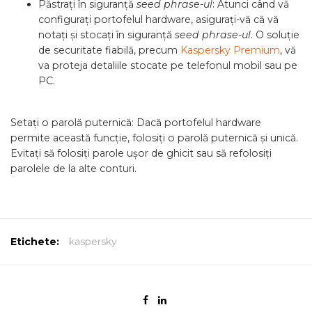
Păstrați în siguranță
seed phrase-ul
: Atunci când vă
configurați portofelul hardware, asigurați-vă că vă
notați și stocați în siguranță
seed phrase-ul
. O soluție
de securitate fiabilă, precum
Kaspersky Premium
, vă
va proteja detaliile stocate pe telefonul mobil sau pe
PC.
Setați o parolă puternică: Dacă portofelul hardware
permite această funcție, folosiți o parolă puternică și unică.
Evitați să folosiți parole ușor de ghicit sau să refolosiți
parolele de la alte conturi.
Etichete:
kaspersky