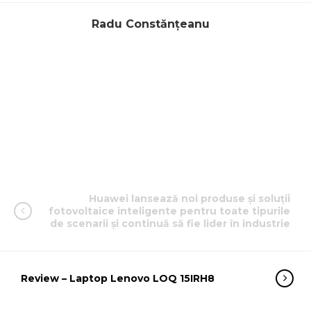
Radu Constănțeanu
Huawei lansează noi produse și soluții
fotovoltaice inteligente pentru toate tipurile
de scenarii și continuă să fie lider în industrie
Review – Laptop Lenovo LOQ 15IRH8