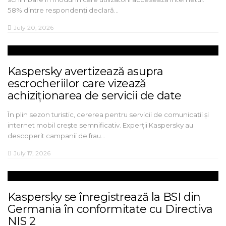
58% dintre respondenți declară…
July 20, 2026
Kaspersky avertizează asupra
escrocheriilor care vizează
achiziționarea de servicii de date
În plin sezon turistic, cererea pentru servicii de comunicații și
internet mobil crește semnificativ. Experții Kaspersky au
descoperit campanii de frau…
July 17, 2026
Kaspersky se înregistrează la BSI din
Germania în conformitate cu Directiva
NIS 2