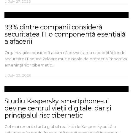
July 27, 2026
99% dintre companii consideră
securitatea IT o componentă esențială
a afacerii
Organizațiile consideră acum că dezvoltarea capabilităților de
securitate IT aduce valoare mult dincolo de protecția împotriva
amenințărilor cibernetic…
July 23, 2026
Studiu Kaspersky: smartphone-ul
devine centrul vieții digitale, dar și
principalul risc cibernetic
Cel mai recent studiu global realizat de Kaspersky arată o
schimbare în modul în care utilizatorii accesează internetul: