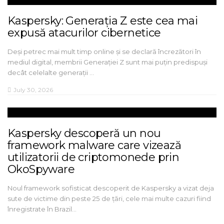
Kaspersky: Generația Z este cea mai
expusă atacurilor cibernetice
Deși petrec mai mult timp online și se declară încrezători în
mediul digital, membrii Generației Z sunt mai puțin predispuși
decât celelalte generații …
July 30, 2026
Kaspersky descoperă un nou
framework malware care vizează
utilizatorii de criptomonede prin
OkoSpyware
Noul framework sofisticat descoperit de Kaspersky a vizat deja
sute de victime din peste 25 de țări, cele mai multe cazuri fiind
înregistrate în Brazil…