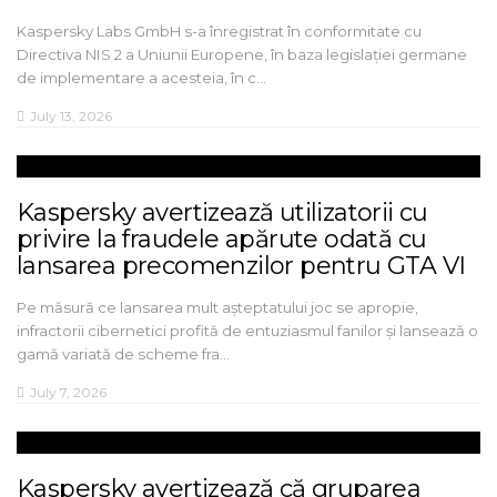
Kaspersky Labs GmbH s-a înregistrat în conformitate cu
Directiva NIS 2 a Uniunii Europene, în baza legislației germane
de implementare a acesteia, în c…
July 13, 2026
Kaspersky avertizează utilizatorii cu
privire la fraudele apărute odată cu
lansarea precomenzilor pentru GTA VI
Pe măsură ce lansarea mult așteptatului joc se apropie,
infractorii cibernetici profită de entuziasmul fanilor și lansează o
gamă variată de scheme fra…
July 7, 2026
Kaspersky avertizează că gruparea