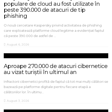
populare de cloud au fost utilizate în
peste 390.000 de atacuri de tip
phishing
O nouă cercetare Kaspersky privind activitatea de phishing
care exploatează platforme cloud legitime a evidențiat faptul
că peste 390.000 de astfel de …
August 6, 2026
Aproape 270.000 de atacuri cibernetice
au vizat turiștii în ultimul an
Infractorii cibernetici profită de faptul că tot mai mulți călători se
bazează pe platforme digitale pentru fiecare etapă a
călătoriilor lor. În ultimu…
August 3, 2026