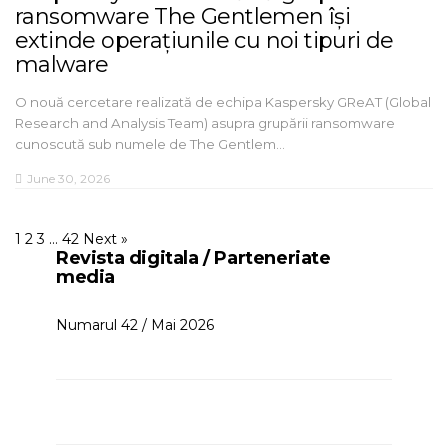
ransomware The Gentlemen își
extinde operațiunile cu noi tipuri de
malware
O nouă cercetare realizată de echipa Kaspersky GReAT (Global
Research and Analysis Team) asupra grupării ransomware
cunoscută sub numele de The Gentlem…
June 30, 2026
1
2
3
…
42
Next »
Revista digitala / Parteneriate
media
Numarul 42 / Mai 2026