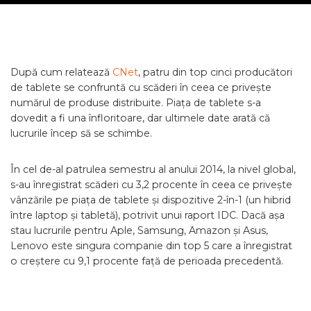
După cum relatează
CNet
, patru din top cinci producători
de tablete se confruntă cu scăderi în ceea ce privește
numărul de produse distribuite. Piața de tablete s-a
dovedit a fi una înfloritoare, dar ultimele date arată că
lucrurile încep să se schimbe.
În cel de-al patrulea semestru al anului 2014, la nivel global,
s-au înregistrat scăderi cu 3,2 procente în ceea ce privește
vânzările pe piața de tablete și dispozitive 2-în-1 (un hibrid
între laptop și tabletă), potrivit unui raport IDC. Dacă așa
stau lucrurile pentru Aple, Samsung, Amazon și Asus,
Lenovo este singura companie din top 5 care a înregistrat
o creștere cu 9,1 procente față de perioada precedentă.