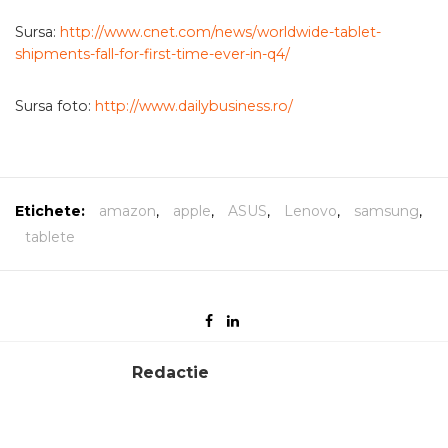
Sursa:
http://www.cnet.com/news/worldwide-tablet-
shipments-fall-for-first-time-ever-in-q4/
Sursa foto:
http://www.dailybusiness.ro/
Etichete:
amazon
,
apple
,
ASUS
,
Lenovo
,
samsung
,
tablete
Redactie