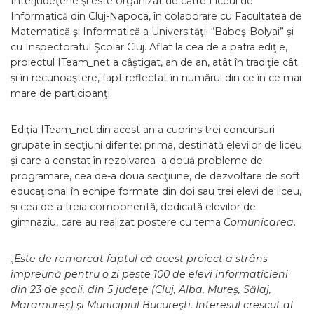
Interjudeţene şi este organizat de către Liceul de
Informatică din Cluj-Napoca, în colaborare cu Facultatea de
Matematică şi Informatică a Universităţii “Babeş-Bolyai” şi
cu Inspectoratul Şcolar Cluj. Aflat la cea de a patra ediţie,
proiectul ITeam_net a câştigat, an de an, atât în tradiţie cât
şi în recunoaştere, fapt reflectat în numărul din ce în ce mai
mare de participanţi.
Ediţia ITeam_net din acest an a cuprins trei concursuri
grupate în secţiuni diferite: prima, destinată elevilor de liceu
şi care a constat în rezolvarea a două probleme de
programare, cea de-a doua secţiune, de dezvoltare de soft
educaţional în echipe formate din doi sau trei elevi de liceu,
şi cea de-a treia componentă, dedicată elevilor de
gimnaziu, care au realizat postere cu tema
Comunicarea
.
„
Este de remarcat faptul că acest proiect a strâns
împreună pentru o zi peste 100 de elevi informaticieni
din 23 de şcoli, din 5 judeţe (Cluj, Alba, Mureş, Sălaj,
Maramureş) şi Municipiul Bucureşti. Interesul crescut al