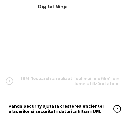
Digital Ninja
IBM Research a realizat ’’cel mai mic film’’ din
lume utilizând atomi
Panda Security ajuta la cresterea eficientei
afacerilor si securitatii datorita filtrarii URL