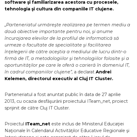
software şi familiarizarea acestora cu procesele,
tehnologia şi cultura din companiile IT clujene.
„Parteneriatul urmăreşte realizarea pe termen mediu a
două obiective importante pentru noi, şi anume
încurajarea elevilor de la profilul de informatică să
urmeze o facultate de specialitate şi facilitarea
înţelegerii de către aceştia a mediului de lucru dintr-o
firmă de IT, a metodologiilor şi tehnologiilor folosite şi a
oportunităţilor pe care le oferă o carieră în domeniul IT,
în cadrul companiilor clujene”,
a declarat
Andrei
Kelemen, directorul executiv al Cluj IT Cluster.
Parteneriatul a fost anuntat public în data de 27 aprilie
2013, cu ocazia desfăşurării proiectului ITeam_net, proiect
sprijinit de către Cluj IT Cluster.
Proiectul
ITeam
_net
este inclus de Ministerul Educaţiei
Naţionale în Calendarul Activităţilor Educative Regionale şi