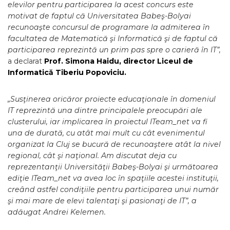
elevilor pentru participarea la acest concurs este
motivat de faptul că Universitatea Babeş-Bolyai
recunoaşte concursul de programare la admiterea în
facultatea de Matematică şi Informatică şi de faptul că
participarea reprezintă un prim pas spre o carieră în IT”,
a declarat
Prof. Simona Haidu, director Liceul de
Informatică Tiberiu Popoviciu.
„Susţinerea oricăror proiecte educaţionale în domeniul
IT reprezintă una dintre principalele preocupări ale
clusterului, iar implicarea în proiectul ITeam
_net
va fi
una de durată, cu atât mai mult cu cât evenimentul
organizat la Cluj se bucură de recunoaştere atât la nivel
regional, c
ât
şi naţional. Am discutat deja cu
reprezentanţii Universităţii Babeş-Bolyai şi următoarea
ediţie
ITeam
_net
va avea loc în spaţiile acestei instituţii,
creând astfel condiţiile pentru participarea unui număr
şi mai mare de elevi talentaţi şi pasionaţi de IT”, a
adăugat Andrei Kelemen.