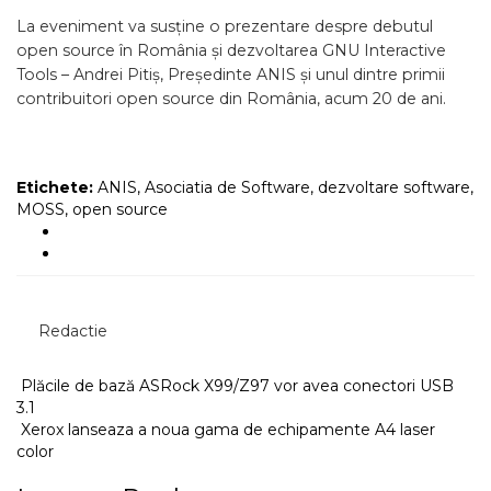
La eveniment va susține o prezentare despre debutul
open source în România și dezvoltarea GNU Interactive
Tools – Andrei Pitiș, Președinte ANIS și unul dintre primii
contribuitori open source din România, acum 20 de ani.
Etichete:
ANIS
,
Asociatia de Software
,
dezvoltare software
,
MOSS
,
open source
Redactie
Plăcile de bază ASRock X99/Z97 vor avea conectori USB
3.1
Xerox lanseaza a noua gama de echipamente A4 laser
color