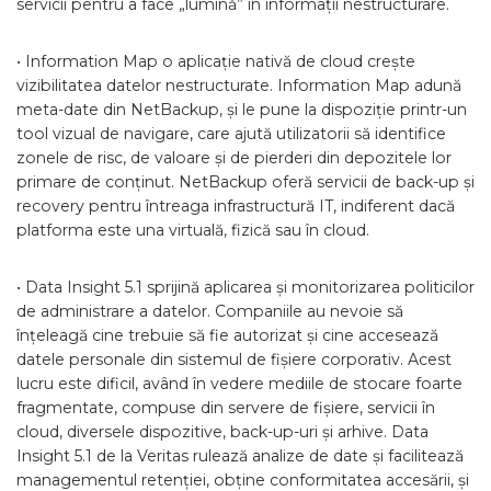
servicii pentru a face „lumină” în informații nestructurare.
• Information Map o aplicație nativă de cloud crește
vizibilitatea datelor nestructurate. Information Map adună
meta-date din NetBackup, și le pune la dispoziție printr-un
tool vizual de navigare, care ajută utilizatorii să identifice
zonele de risc, de valoare și de pierderi din depozitele lor
primare de conținut. NetBackup oferă servicii de back-up și
recovery pentru întreaga infrastructură IT, indiferent dacă
platforma este una virtuală, fizică sau în cloud.
• Data Insight 5.1 sprijină aplicarea și monitorizarea politicilor
de administrare a datelor. Companiile au nevoie să
înțeleagă cine trebuie să fie autorizat și cine accesează
datele personale din sistemul de fișiere corporativ. Acest
lucru este dificil, având în vedere mediile de stocare foarte
fragmentate, compuse din servere de fișiere, servicii în
cloud, diversele dispozitive, back-up-uri și arhive. Data
Insight 5.1 de la Veritas rulează analize de date și facilitează
managementul retenției, obține conformitatea accesării, și