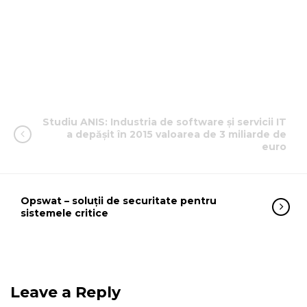
Studiu ANIS: Industria de software și servicii IT
a depășit în 2015 valoarea de 3 miliarde de
euro
Opswat – soluții de securitate pentru
sistemele critice
Leave a Reply