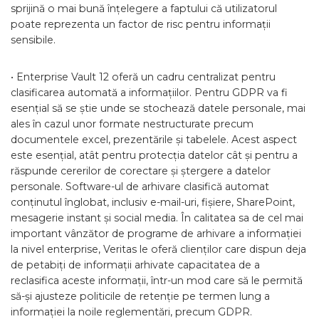
sprijină o mai bună înțelegere a faptului că utilizatorul
poate reprezenta un factor de risc pentru informații
sensibile.
• Enterprise Vault 12 oferă un cadru centralizat pentru
clasificarea automată a informațiilor. Pentru GDPR va fi
esențial să se știe unde se stochează datele personale, mai
ales în cazul unor formate nestructurate precum
documentele excel, prezentările și tabelele. Acest aspect
este esențial, atât pentru protecția datelor cât și pentru a
răspunde cererilor de corectare și ștergere a datelor
personale. Software-ul de arhivare clasifică automat
conținutul înglobat, inclusiv e-mail-uri, fișiere, SharePoint,
mesagerie instant și social media. În calitatea sa de cel mai
important vânzător de programe de arhivare a informației
la nivel enterprise, Veritas le oferă clienților care dispun deja
de petabiți de informații arhivate capacitatea de a
reclasifica aceste informații, într-un mod care să le permită
să-și ajusteze politicile de retenție pe termen lung a
informației la noile reglementări, precum GDPR.