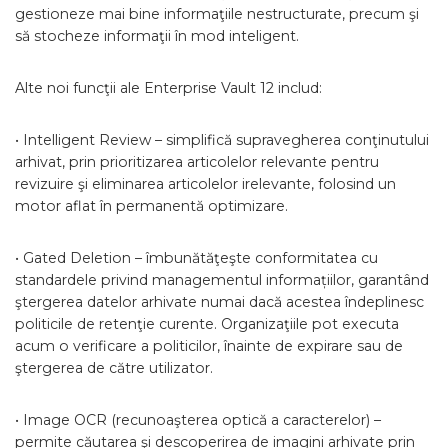
gestioneze mai bine informaţiile nestructurate, precum şi
să stocheze informaţii în mod inteligent.
Alte noi funcţii ale Enterprise Vault 12 includ:
• Intelligent Review – simplifică supravegherea conţinutului
arhivat, prin prioritizarea articolelor relevante pentru
revizuire şi eliminarea articolelor irelevante, folosind un
motor aflat în permanentă optimizare.
• Gated Deletion – îmbunătăţeşte conformitatea cu
standardele privind managementul informațiilor, garantând
ştergerea datelor arhivate numai dacă acestea îndeplinesc
politicile de retenţie curente. Organizaţiile pot executa
acum o verificare a politicilor, înainte de expirare sau de
ştergerea de către utilizator.
• Image OCR (recunoaşterea optică a caracterelor) –
permite căutarea şi descoperirea de imagini arhivate prin