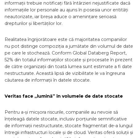
informații trebuie notificați fără întârzieri nejustificate dacă
informațiile lor personale au ajuns în posesia unor entități
neautorizate, iar breșa aduce o amenințare serioasă
drepturilor și libertăților lor.
Realitatea îngrijorătoare este că majoritatea companiilor
nu pot distinge compoziția a jumătate din volumul de date
pe care le stochează. Conform Global Databerg Report,
52% din totalul informațiilor stocate și procesate în prezent
de către organizații din toată lumea sunt estimate a fi date
nestructurate. Această lipsă de vizibilitate le va îngreuna
căutarea de informații în datele stocate.
Veritas face „lumină” în volumele de date stocate
Pentru a-și micșora riscurile, companiile au nevoie să
înțeleagă datele stocate, inclusiv porțiunile semnificative
de informații nestructurate, stocate fragmentat de-a lungul
întregii infrastructuri locale și de cloud. Veritas oferă soluții și