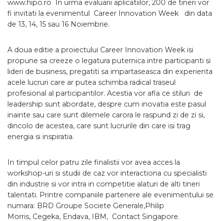
www.hipo.ro In urma evaluarii aplicatiilor, 200 de tineri vor
fi invitati la evenimentul Career Innovation Week din data
de 13, 14, 15 sau 16 Noiembrie.
A doua editie a proiectului Career Innovation Week isi
propune sa creeze o legatura puternica intre participanti si
lideri de business, pregatiti sa impartaseasca din experienta
acele lucruri care ar putea schimba radical traseul
profesional al participantilor. Acestia vor afla ce stiluri de
leadership sunt abordate, despre cum inovatia este pasul
inainte sau care sunt dilemele carora le raspund zi de zi si,
dincolo de acestea, care sunt lucrurile din care isi trag
energia si inspiratia.
In timpul celor patru zile finalistii vor avea acces la
workshop-uri si studii de caz vor interactiona cu specialisti
din industrie si vor intra in competitie alaturi de alti tineri
talentati. Printre companiile partenere ale evenimentului se
numara: BRD Groupe Societe Generale,Philip
Morris, Cegeka, Endava, IBM, Contact Singapore.