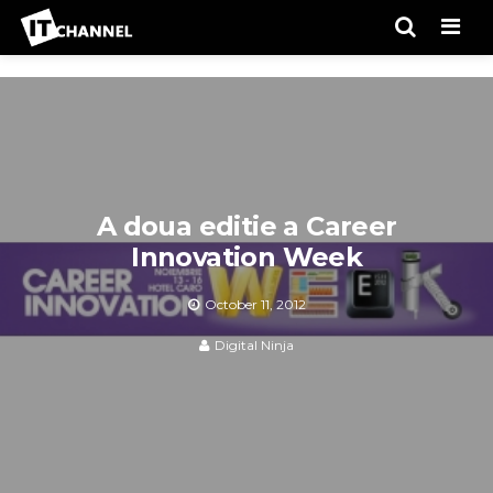
Men
A doua editie a Career
Innovation Week
October 11, 2012
Digital Ninja