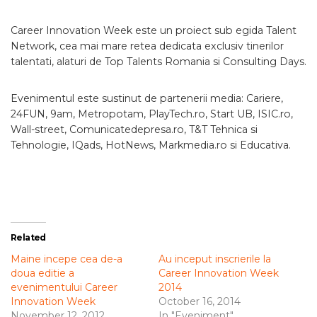
Career Innovation Week este un proiect sub egida Talent
Network, cea mai mare retea dedicata exclusiv tinerilor
talentati, alaturi de Top Talents Romania si Consulting Days.
Evenimentul este sustinut de partenerii media: Cariere,
24FUN, 9am, Metropotam, PlayTech.ro, Start UB, ISIC.ro,
Wall-street, Comunicatedepresa.ro, T&T Tehnica si
Tehnologie, IQads, HotNews, Markmedia.ro si Educativa.
Related
Maine incepe cea de-a
Au inceput inscrierile la
doua editie a
Career Innovation Week
evenimentului Career
2014
Innovation Week
October 16, 2014
November 12, 2012
In "Eveniment"