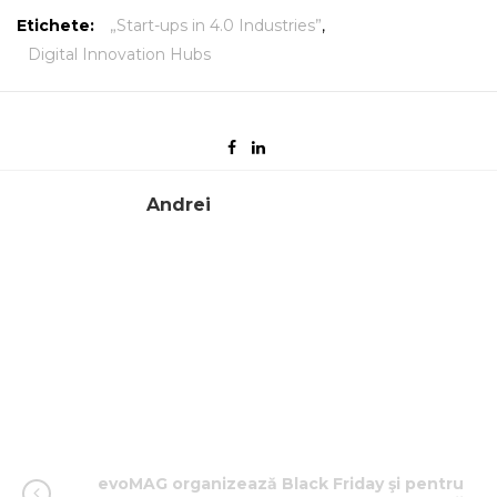
Etichete:
„Start-ups in 4.0 Industries”
,
Digital Innovation Hubs
Andrei
evoMAG organizează Black Friday şi pentru