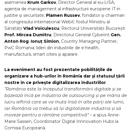
asemenea
Krum Garkov
, Director General al eu-LISA,
agenția de management al infrastructurii europene IT in
justitie și securitate;
Plamen Russev
, fondator și chairman
al congresului internațional Webit; fostul Ministru al
Sănătății
Vlad Voiculescu
; Rectorul Universității București
Prof. Mircea Dumitru
; Directorul General Cyberint
Gen.
Anton Rog
;
Ionuț Simion
, Country Managing Partner,
PwC Romania; lideri din industriile de e-health,
manufactură, smart cities și aparare.
La eveniment au fost prezentate pobilitățile de
organizare a hub-urilor în România dar și statusul țării
nostre în ce privește digitalizarea industriilor
.
”România este la începutul transformării digitale și se
bazează încă pe industria de outsourcing și pe mâna de
lucru ieftină care se va muta însă în alte părți ale lumii,
iar România va trebui să își digitalizeze industria și să
inoveze pentru a rămâne competitivă”
– a spus Anne-
Marie Sassen, Coordonator Digital Innnovation Hubs la
Comisia Europeană.