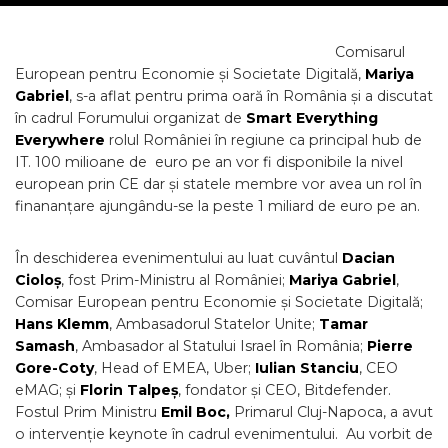
Comisarul
European pentru Economie și Societate Digitală,
Mariya
Gabriel
, s-a aflat pentru prima oară în România și a discutat
în cadrul Forumului organizat de
Smart Everything
Everywhere
rolul României în regiune ca principal hub de
IT. 100 milioane de euro pe an vor fi disponibile la nivel
european prin CE dar și statele membre vor avea un rol în
finananțare ajungându-se la peste 1 miliard de euro pe an.
În deschiderea evenimentului au luat cuvântul
Dacian
Cioloș
, fost Prim-Ministru al României;
Mariya Gabriel
,
Comisar European pentru Economie și Societate Digitală;
Hans Klemm
, Ambasadorul Statelor Unite;
Tamar
Samash
, Ambasador al Statului Israel în România;
Pierre
Gore-Coty
, Head of EMEA, Uber;
Iulian Stanciu
, CEO
eMAG; și
Florin Talpeș
, fondator și CEO, Bitdefender.
Fostul Prim Ministru
Emil Boc,
Primarul Cluj-Napoca, a avut
o intervenție keynote în cadrul evenimentului. Au vorbit de