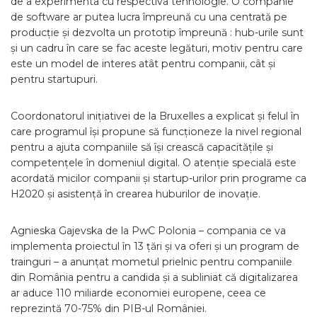
de a experimenta cu respectiva tehnologie. O companie
de software ar putea lucra împreună cu una centrată pe
producție și dezvolta un prototip împreună : hub-urile sunt
și un cadru în care se fac aceste legături, motiv pentru care
este un model de interes atât pentru companii, cât și
pentru startupuri.
Coordonatorul inițiativei de la Bruxelles a explicat și felul în
care programul își propune să funcționeze la nivel regional
pentru a ajuta companiile să își crească capacitățile și
competențele în domeniul digital. O atenție specială este
acordată micilor companii și startup-urilor prin programe ca
H2020 și asistență în crearea huburilor de inovație.
Agnieska Gajevska de la PwC Polonia – compania ce va
implementa proiectul în 13 țări și va oferi și un program de
trainguri – a anunțat mometul prielnic pentru companiile
din România pentru a candida și a subliniat că digitalizarea
ar aduce 110 miliarde economiei europene, ceea ce
reprezintă 70-75% din PIB-ul României.